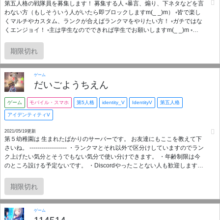
第五人格の戦隊員を募集します！ 募集する人 ◦暴言、煽り、下ネタなどを言
わない方（もしそういう人がいたら即ブロックしますm(_ _)m） ◦皆で楽し
くマルチやカスタム、ランクが合えばランクマをやりたい方！ ◦ガチではな
くエンジョイ！ ◦主は学生なのでできれば学生でお願いしますm(_ _)m ◦週
一でマルチやカスタムなどの練習をやれる方（もし何か用事あれば言って
くれれば大丈夫ですー！） ◦段位関係なく楽しく遊べる！ 募集人数は4人で
期限切れ
戦隊の上限人数までいってもいいですがらもしオーバーしてしまった場合
は早い人優先ということになります…でもフレンドとしては遊べます！！
新しく作ったばかりで私しかいませんが、よければぜひよろしくお願いし
ゲーム
ますm(_ _)m
だいごようちえん
ゲーム
モバイル・スマホ
第5人格
identity_V
IdentityV
第五人格
アイデンティティV
2021/05/19更新
第５幼稚園は 生まれたばかりのサーバーです。 お友達にもここを教えて下
さいね。 ------------------- ・ランクマとそれ以外で区分けしていますのでラン
ク上げたい気分とそうでもない気分で使い分けできます。 ・年齢制限は今
のところ設ける予定ないです。 ・Discordやったことない人も歓迎します。
・暴言は厳しく取り締まります。 ------------------------------- <参加条件> ・サ
バイバーもしくはハンターの段位が2段(犬,蛇)以上 ・即死しても泣かない怒
期限切れ
らない ・招待を強要しない
ゲーム