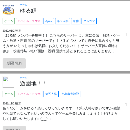
す！アマアスは平日土日問わず連日21時より募集中！夜はほぼ毎日開催中♪
ゲーム
また、企画として語尾んぐや縛り系、各種大会などを最低一度は必ず行っ
ゆる鯖
てます♪(大会は気持ち的な賞品有) Among us以外にもFEIGN、APEX、雀
魂、第五人格、ブラウザゲームなど幅広く募集あり。自分からも募集して
ゲーム
モバイル・スマホ
Apex
第五人格
原神
タルコフ
くれる方、昼夜問わず常駐いただける方、雑談好きな方大歓迎です♪ 正しい
URLは↓になります。 https://discord.gg/amongus-isekai
2022/01/27更新
【ゆる鯖 メンバー募集中！】 こちらのサーバーは， 主に会議・雑談・ゲー
ム・放送・声劇 等のサーバーです！ どれかひとつでも自分に見合うなと思
う方が いらっしゃれば気軽にお入りください！ 〖サーバー入室後の流れ〗
参加→役職付与→軽い面接・説明 面接で落とされることはありません，説
明だけです！ 〖募集内容〗 ・中・高・大学生から社会人さん ・会議好きな
方 ・雑談好きな方 ・ゲーム好きな方 ・放送類，声劇等が好きな方 ・声フ
期限切れ
ェチな方 等々，お待ちしてます！ ※第五人格・Apexの割合多め 〖主な成
分〗雑談，会議， ゲーム，配信，声劇 〖品名〗ゆる鯖 〖原材料名〗第五人
格(identityV)，Apex，ARK，マイクラ，PUBG mobile，DAYZ，FGO，コン
ゲーム
パス，etc... 〖内容量〗85名
遊園地！！
ゲーム
モバイル・スマホ
第五人格
初心者大歓迎
2021/11/28更新
色々なゲームをゆるく楽しくやっていきます！！第5人格が多いですが 雑談
や相談でもなんでもいいので入ってゲームを楽しみましょう！！ぜひよろ
しくお願いいたしますm(_ _)m