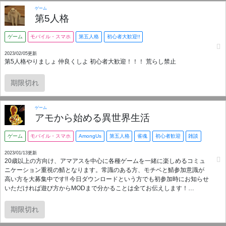
ゲーム
第5人格
ゲーム
モバイル・スマホ
第五人格
初心者大歓迎!!
2023/02/05更新
第5人格やりましょ 仲良くしよ 初心者大歓迎！！！ 荒らし禁止
期限切れ
ゲーム
アモから始める異世界生活
ゲーム
モバイル・スマホ
AmongUs
第五人格
雀魂
初心者歓迎
雑談
2023/01/13更新
20歳以上の方向け、アマアスを中心に各種ゲームを一緒に楽しめるコミュ
ニケーション重視の鯖となります。常識のある方、モチベと鯖参加意識が
高い方を大募集中です!! 今日ダウンロードという方でも初参加時にお知らせ
いただければ遊び方からMODまで分かることは全てお伝えします！
AutoMuteGOLD、各種Bot対応、男女比率1：1のエンジョイ鯖になります。
スマホ・switch・PC問いません。 1月新設からIN率低い方を除き現在160名
期限切れ
様を突破、管理者の8割が女性となります。どこよりも優しい村を目指し、
連日講習会を実施中。新規プレイヤーをお迎えしやすいと自負していま