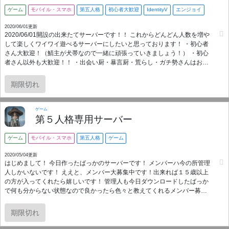
ゲーム
モバイル・スマホ
第五人格
初心者大歓迎
IdentityV
エンジョイ
2020/06/01更新
2020/06/01開設の出来たてサーバーです！！ これからどんどん人数を増や
して楽しくワイワイ遊べるサーバーにしたいと思っております！ ・初心者
さん大歓迎！（鯖主が犬帯なので一緒に頑張っていきましょう！） ・初心
者さん以外も大歓迎！！ ・出会い厨・暴言厨・荒らし・ガチ勢さんはお断
りします＞＜！ 15歳以上、性別問わず、マナーを守れる方どうぞお越しく
ださいー！！！ サバイバーとハンターの立ち回りなどを勉強する部屋や、
期限切れ
非公式戦のルールなどの説明をしてあったり、なるべく使いやすく、分か
りやすいサーバーにしたつもりです！！ 皆さんからの要望窓口などもあ
り、一緒により良いサーバーを作っていきましょう！！
ゲーム
第５人格専用サーバー
ゲーム
モバイル・スマホ
第五人格
ゲーム
2020/05/04更新
はじめまして！ 今日作ったばっかのサーバーです！ メンバーハ今の所管理
人しかいないです！ ええと、メンバー大募集中です！出来れば１５歳以上
の方が入ってくれたら嬉しいです！ 管理人も今日ダウンロードしたばっか
で何も分からない状態なので良かったら色々と教えてくれるメンバー募集
してます ゆるーく揉め事のないサーバーにしたいです！ 参加お待ちしてま
す！ 一人で遊ぶのが怖くて作っちゃいました！ 同じような初心者さんも参
期限切れ
加オッケーです！ 気軽に行きましょう！