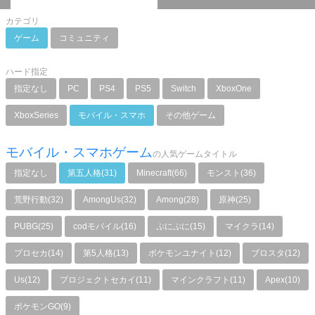
カテゴリ
ゲーム
コミュニティ
ハード指定
指定なし
PC
PS4
PS5
Switch
XboxOne
XboxSeries
モバイル・スマホ
その他ゲーム
モバイル・スマホゲーム
の人気ゲームタイトル
指定なし
第五人格(31)
Minecraft(66)
モンスト(36)
荒野行動(32)
AmongUs(32)
Among(28)
原神(25)
PUBG(25)
codモバイル(16)
ぷにぷに(15)
マイクラ(14)
プロセカ(14)
第5人格(13)
ポケモンユナイト(12)
ブロスタ(12)
Us(12)
プロジェクトセカイ(11)
マインクラフト(11)
Apex(10)
ポケモンGO(9)