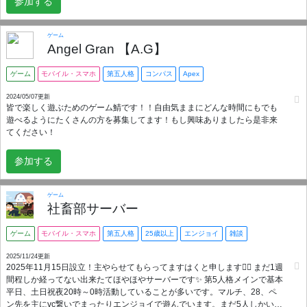
参加する
ゲーム
Angel Gran 【A.G】
ゲーム
モバイル・スマホ
第五人格
コンパス
Apex
2024/05/07更新
皆で楽しく遊ぶためのゲーム鯖です！！自由気ままにどんな時間にもでも
遊べるようにたくさんの方を募集してます！もし興味ありましたら是非来
てください！
参加する
ゲーム
社畜部サーバー
ゲーム
モバイル・スマホ
第五人格
25歳以上
エンジョイ
雑談
2025/11/24更新
2025年11月15日設立！主やらせてもらってますはくと申します🙇‍♀️ まだ1週
間程しか経ってない出来たてほやほやサーバーです✨️ 第5人格メインで基本
平日、土日祝夜20時～0時活動していることが多いです。マルチ、28、ペ
ン先を主にvc繋いでまったりエンジョイで遊んでいます。まだ5人しかいな