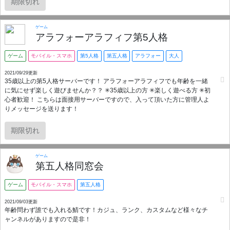
期限切れ
ゲーム
アラフォーアラフィフ第5人格
ゲーム
モバイル・スマホ
第5人格
第五人格
アラフォー
大人
2021/09/29更新
35歳以上の第5人格サーバーです！ アラフォーアラフィフでも年齢を一緒
に気にせず楽しく遊びませんか？？ ✳35歳以上の方 ✳楽しく遊べる方 ✳初
心者歓迎！ こちらは面接用サーバーですので、入って頂いた方に管理人よ
りメッセージを送ります！
期限切れ
ゲーム
第五人格同窓会
ゲーム
モバイル・スマホ
第五人格
2021/09/03更新
年齢問わず誰でも入れる鯖です！カジュ、ランク、カスタムなど様々なチ
ャンネルがありますので是非！