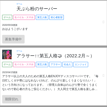
ゲーム
天ぷら粉のサーバー
ゲーム
モバイル・スマホ
第五人格
初心者歓迎
2020/05/04更新
おはようございます
募集準備中
ゲーム
アラサー↑↑第五人格🤝（2022.2月～）
ゲーム
モバイル・スマホ
第五人格
アラサー
社会人
エンジョイ
2023/04/15更新
アラサー以上の大人のための第五人格ENJOYディスコサーバーです。 「毎
日忙しくガチ勢にはなれないけれど、のんびり楽しくうまくなりたい！」
という方向けになっております。 （管理人自体はのんびり勢で全くうまく
ないので初心者の方もご安心ください。） 大人同士で第五人格を楽しみた
い方は、お気軽に覗いてみてくださいね！
期限切れ