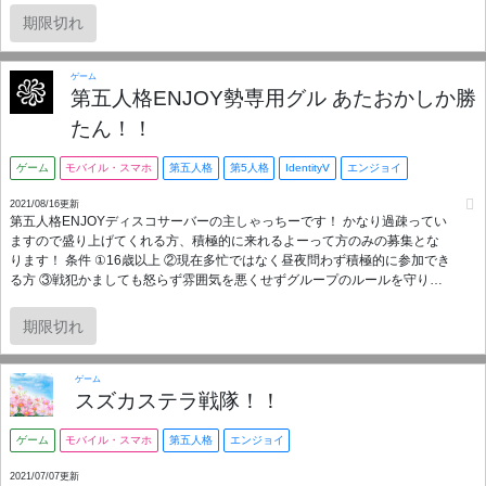
期限切れ
ゲーム
第五人格ENJOY勢専用グル あたおかしか勝
たん！！
ゲーム
モバイル・スマホ
第五人格
第5人格
IdentityⅤ
エンジョイ
2021/08/16更新
第五人格ENJOYディスコサーバーの主しゃっちーです！ かなり過疎ってい
ますので盛り上げてくれる方、積極的に来れるよーって方のみの募集とな
ります！ 条件 ①16歳以上 ②現在多忙ではなく昼夜問わず積極的に参加でき
る方 ③戦犯かましても怒らず雰囲気を悪くせずグループのルールを守り楽
しく話しながらできる方！ このゲームは非常に民度が悪く参加してくる方
も問題を起こす方ばかりです！ グループの説明と人柄を見るために面談を
期限切れ
行わせてもらっています！ グループに入ったら挨拶チャンネルで挨拶をし
た後私に連絡をください！その後面談のお話等をさせていただきます！ 私
から返信が来るまではチャンネルの閲覧のみ可とします！ 面談終わってな
ゲーム
い方のトラブルを避けたいので 女性が少ないため女性最優先です！ゲーム
スズカステラ戦隊！！
の特性上、女性が入りづらくなりやすいため女子会も開きます！
ゲーム
モバイル・スマホ
第五人格
エンジョイ
2021/07/07更新