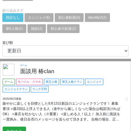
絞り込みタグ
指定なし
エンジョイ(6)
初心者歓迎(4)
IdentityV(2)
第5人格(2)
雑談(2)
初心者大歓迎(2)
並び順
ゲーム
面談用 椿clan
ゲーム
モバイル・スマホ
第五人格
第五人格クラン
エンジョイ
エンジョイクラン
ランク不問
2025/09/15更新
賑やかに楽しくを目標とした9月15日新設のエンジョイクランです！ 募集
要項 ⭐️週2回以上浮上できる人（途中から厳しくなった場合は相談頂ければ
OK） ⭐️暴言を吐かない人（※重要） ⭐️楽しめる人！以上！ 加入前に面談を
一度挟み、後日合否のメッセージを送らせて頂きます。 合格の場合、正式
にクランへ招待いたします。 加入をお待ちしております！🙌