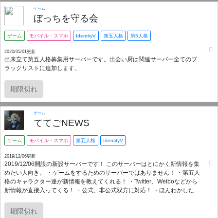
ゲーム
ぼっちを守る会
ゲーム
モバイル・スマホ
IdentityV
第五人格
第5人格
2020/05/01更新
出来立て第五人格募集用サーバーです。出会い厨は関連サーバー全てのブ
ラックリストに追加します。
期限切れ
ゲーム
ててごNEWS
ゲーム
モバイル・スマホ
第五人格
IdentityV
2019/12/06更新
2019/12/06開設の新設サーバーです！ このサーバーはとにかく新情報を集
めたい人向き。 ・ゲームをするためのサーバーではありません！ ・第五人
格のキャラクター達が新情報を教えてくれる！ ・Twitter、Weiboなどから
新情報が直接入ってくる！ ・公式、非公式双方に対応！ ・ほんわかした管
理人がしっかり対応！ ・情報収集に特化しているので、人間関係を気にせ
ず入れる！ などなど、他のサーバーとは一味違った場所です。 皆様の意見
期限切れ
を取り入れつつ、より良いサーバーになるように努力していきます✨ 是非