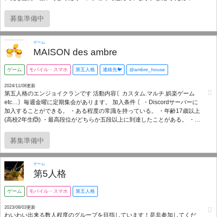
いので人数増えたらランクマもやろうと思っています🍀*゜ 少数なので身内
感なく入りやすいと思います😊✨️ 参加について 段位や経験不問、25歳以上
募集準備中
で常識、モラルのある方なら大歓迎です🙆‍♀️ サーバー内ルール(禁止事項) ・
暴言、煽り、指示厨、晒し等の迷惑行為 ・出会い厨、出会いを匂わせる発
言(過去トラブルが多かったので厳しく取り締まします) ・無許可の宣伝、
ゲーム
他のサーバーへの勧誘 ・トラブルを招くような過度な言動、行動、詮索 ※
MAISON des ambre
トラブルを確認次第対処します。何かありましたら主に連絡お願いします
🙇‍♀️ 興味持っていただけた方ご参加お待ちしております🙇‍♀️✨️ ご参加する前に
ゲーム
モバイル・スマホ
第五人格
連絡先🐦
@ambre_house
少しお話したいのでDMお願いします！ haku3362
2024/11/08更新
第五人格のエンジョイクランです 活動内容〘カスタム.マルチ.娯楽ゲーム
etc…〙毎週金曜に定期集会があります。 加入条件 〘・Discordサーバーに
加入することができる。 ・ある程度の常識を持っている。 ・年齢17歳以上
(高校2年生🙆) ・最高段位がどちらか五段以上に到達したことがある。 ・最
低週に1.2回は浮上出来る。〙 応募方法 〘本クランのTwitterDMにてご連絡
お願いします。〙
募集準備中
ゲーム
第5人格
ゲーム
モバイル・スマホ
第五人格
2023/08/03更新
わいわい出来る数人程度のグループを目指しています！是非参加してくだ