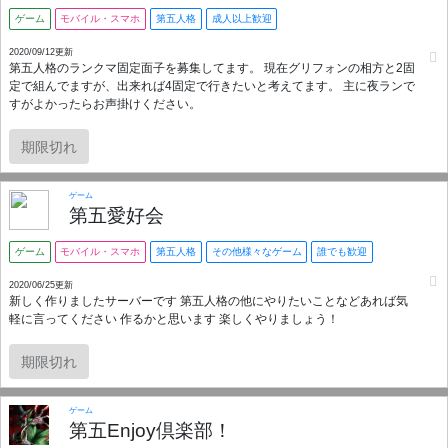
ゲーム
モバイル・スマホ
第五人格
成人以上歓迎
2020/09/12更新
第五人格のランクマ固定面子を募集してます。 現在グリフォンの相方と2固
定で組んでますが、出来れば4固定で行きたいと考えてます。 主に夜ランで
すがよかったらお声掛けください。
期限切れ
ゲーム
第五愛好会
ゲーム
モバイル・スマホ
第五人格
その他様々なゲーム
誰でも歓迎
2020/06/25更新
新しく作りましたサーバーです 第五人格の他にやりたいことなどあれば気
軽に言ってください 作るかと思います 楽しくやりましょう！
期限切れ
ゲーム
第五Enjoy倶楽部！