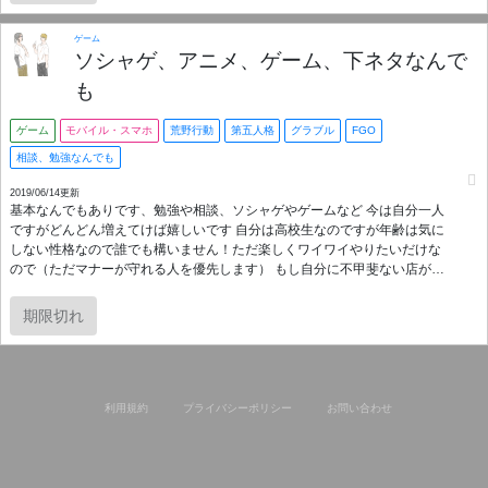
入ってみてくださいませ～！
ゲーム
ソシャゲ、アニメ、ゲーム、下ネタなんで
も
ゲーム
モバイル・スマホ
荒野行動
第五人格
グラブル
FGO
相談、勉強なんでも
2019/06/14更新
基本なんでもありです、勉強や相談、ソシャゲやゲームなど 今は自分一人
ですがどんどん増えてけば嬉しいです 自分は高校生なのですが年齢は気に
しない性格なので誰でも構いません！ただ楽しくワイワイやりたいだけな
ので（ただマナーが守れる人を優先します） もし自分に不甲斐ない店があ
ればおっしゃってください、 このサーバーはみんなで楽しくワイワイなの
で相談でも学校の勉強でもなんでも請け負います（まぁ勉強はまだしも会
期限切れ
社のことはよくわからない餓鬼ですが・・・(´･ω･ `)） 長々と長文を言って
いますがようは、みんなで助け合いながらワイワイやりましょうってこと
です、はい だれでもどうぞ！
利用規約
プライバシーポリシー
お問い合わせ