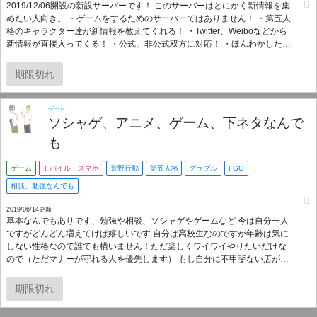
2019/12/06開設の新設サーバーです！ このサーバーはとにかく新情報を集
めたい人向き。 ・ゲームをするためのサーバーではありません！ ・第五人
格のキャラクター達が新情報を教えてくれる！ ・Twitter、Weiboなどから
新情報が直接入ってくる！ ・公式、非公式双方に対応！ ・ほんわかした管
理人がしっかり対応！ ・情報収集に特化しているので、人間関係を気にせ
ず入れる！ などなど、他のサーバーとは一味違った場所です。 皆様の意見
期限切れ
を取り入れつつ、より良いサーバーになるように努力していきます✨ 是非
入ってみてくださいませ～！
ゲーム
ソシャゲ、アニメ、ゲーム、下ネタなんで
も
ゲーム
モバイル・スマホ
荒野行動
第五人格
グラブル
FGO
相談、勉強なんでも
2019/06/14更新
基本なんでもありです、勉強や相談、ソシャゲやゲームなど 今は自分一人
ですがどんどん増えてけば嬉しいです 自分は高校生なのですが年齢は気に
しない性格なので誰でも構いません！ただ楽しくワイワイやりたいだけな
ので（ただマナーが守れる人を優先します） もし自分に不甲斐ない店があ
ればおっしゃってください、 このサーバーはみんなで楽しくワイワイなの
で相談でも学校の勉強でもなんでも請け負います（まぁ勉強はまだしも会
期限切れ
社のことはよくわからない餓鬼ですが・・・(´･ω･ `)） 長々と長文を言って
いますがようは、みんなで助け合いながらワイワイやりましょうってこと