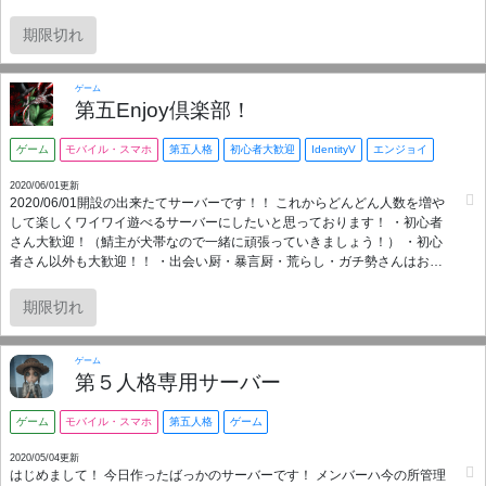
期限切れ
ゲーム
第五Enjoy倶楽部！
ゲーム
モバイル・スマホ
第五人格
初心者大歓迎
IdentityV
エンジョイ
2020/06/01更新
2020/06/01開設の出来たてサーバーです！！ これからどんどん人数を増や
して楽しくワイワイ遊べるサーバーにしたいと思っております！ ・初心者
さん大歓迎！（鯖主が犬帯なので一緒に頑張っていきましょう！） ・初心
者さん以外も大歓迎！！ ・出会い厨・暴言厨・荒らし・ガチ勢さんはお断
りします＞＜！ 15歳以上、性別問わず、マナーを守れる方どうぞお越しく
ださいー！！！ サバイバーとハンターの立ち回りなどを勉強する部屋や、
期限切れ
非公式戦のルールなどの説明をしてあったり、なるべく使いやすく、分か
りやすいサーバーにしたつもりです！！ 皆さんからの要望窓口などもあ
り、一緒により良いサーバーを作っていきましょう！！
ゲーム
第５人格専用サーバー
ゲーム
モバイル・スマホ
第五人格
ゲーム
2020/05/04更新
はじめまして！ 今日作ったばっかのサーバーです！ メンバーハ今の所管理