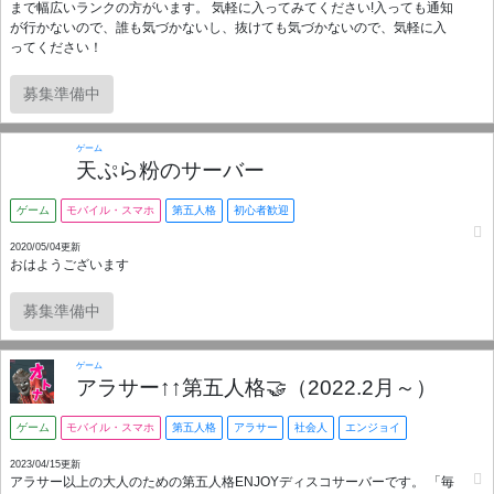
まで幅広いランクの方がいます。 気軽に入ってみてください!入っても通知
が行かないので、誰も気づかないし、抜けても気づかないので、気軽に入
ってください！
募集準備中
ゲーム
天ぷら粉のサーバー
ゲーム
モバイル・スマホ
第五人格
初心者歓迎
2020/05/04更新
おはようございます
募集準備中
ゲーム
アラサー↑↑第五人格🤝（2022.2月～）
ゲーム
モバイル・スマホ
第五人格
アラサー
社会人
エンジョイ
2023/04/15更新
アラサー以上の大人のための第五人格ENJOYディスコサーバーです。 「毎