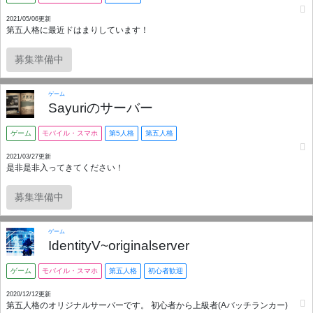
2021/05/06更新
第五人格に最近ドはまりしています！
募集準備中
ゲーム
Sayuriのサーバー
ゲーム
モバイル・スマホ
第5人格
第五人格
2021/03/27更新
是非是非入ってきてください！
募集準備中
ゲーム
IdentityV~originalserver
ゲーム
モバイル・スマホ
第五人格
初心者歓迎
2020/12/12更新
第五人格のオリジナルサーバーです。 初心者から上級者(Aバッチランカー)