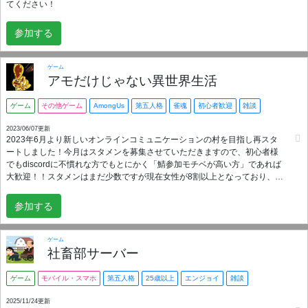
てください！
参加する
ゲーム
アモだけじゃない異世界生活
ゲーム
その他ゲーム
AmongUs
第五人格
雀魂
初心者歓迎
雑談
2023/06/07更新
2023年6月より新しいオンラインコミュニケーションの村を目指し再スタ
ートしました！今月はスタメンを募集させていただきますので、初心者様
でもdiscordに不慣れな方でもとにかく「鯖参加モチベが高い方」であれば
大歓迎！！スタメンはまだ少数ですが現在女性が8割以上となっており、初
心者様や女性に優しい村を目指しているため、言葉遣いやマナーに気を付
けられる方のみの募集となります。オンラインでの素敵な出会いとコミュ
参加する
ニケーションが提供できるよう、アモアス以外でもイベントと企画を行う
予定です。 AmongUsをメインに掲げておりますが、どのゲームを遊ばれる
際でもぜひ当鯖をご利用くださいませ！時間が合えば必ず鯖メンが駆けつ
ゲーム
けます。ゲーム、雑談、オンラインカラオケに至るまで時間帯を問わずに
社畜部サーバー
人が集まりやすい村を目指しています。常識のある方、鯖参加意識が高い
方、昼間が逆に暇な方、深夜の常駐組も大歓迎です笑 ■参加条件📢 ★18歳
ゲーム
モバイル・スマホ
第五人格
25歳以上
エンジョイ
雑談
以上の方向けです♪18歳未満の方はマスターにDMお願いします。 ★女性の
所属が多いので言葉遣いやマナーを大切にできる方、鯖ルールを遵守でき
2025/11/24更新