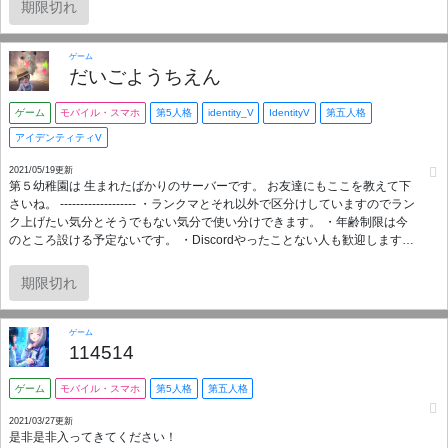
くれれば大丈夫ですー！） ◦段位関係なく楽しく遊べる！ 募集人数は4人で
期限切れ
戦隊の上限人数までいってもいいですがらもしオーバーしてしまった場合
は早い人優先ということになります…でもフレンドとしては遊べます！！
新しく作ったばかりで私しかいませんが、よければぜひよろしくお願いし
ゲーム
ますm(_ _)m
だいごようちえん
ゲーム
モバイル・スマホ
第5人格
identity_V
IdentityV
第五人格
アイデンティティV
2021/05/19更新
第５幼稚園は 生まれたばかりのサーバーです。 お友達にもここを教えて下
さいね。 ------------------- ・ランクマとそれ以外で区分けしていますのでラン
ク上げたい気分とそうでもない気分で使い分けできます。 ・年齢制限は今
のところ設ける予定ないです。 ・Discordやったことない人も歓迎します。
・暴言は厳しく取り締まります。 ------------------------------- <参加条件> ・サ
バイバーもしくはハンターの段位が2段(犬,蛇)以上 ・即死しても泣かない怒
期限切れ
らない ・招待を強要しない
ゲーム
114514
ゲーム
モバイル・スマホ
第5人格
第五人格
2021/03/27更新
是非是非入ってきてください！