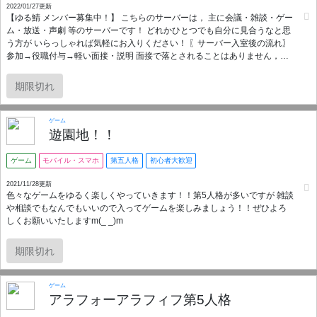
2022/01/27更新
【ゆる鯖 メンバー募集中！】 こちらのサーバーは， 主に会議・雑談・ゲー
ム・放送・声劇 等のサーバーです！ どれかひとつでも自分に見合うなと思
う方が いらっしゃれば気軽にお入りください！ 〖サーバー入室後の流れ〗
参加→役職付与→軽い面接・説明 面接で落とされることはありません，説
明だけです！ 〖募集内容〗 ・中・高・大学生から社会人さん ・会議好きな
方 ・雑談好きな方 ・ゲーム好きな方 ・放送類，声劇等が好きな方 ・声フ
期限切れ
ェチな方 等々，お待ちしてます！ ※第五人格・Apexの割合多め 〖主な成
分〗雑談，会議， ゲーム，配信，声劇 〖品名〗ゆる鯖 〖原材料名〗第五人
格(identityV)，Apex，ARK，マイクラ，PUBG mobile，DAYZ，FGO，コン
ゲーム
パス，etc... 〖内容量〗85名
遊園地！！
ゲーム
モバイル・スマホ
第五人格
初心者大歓迎
2021/11/28更新
色々なゲームをゆるく楽しくやっていきます！！第5人格が多いですが 雑談
や相談でもなんでもいいので入ってゲームを楽しみましょう！！ぜひよろ
しくお願いいたしますm(_ _)m
期限切れ
ゲーム
アラフォーアラフィフ第5人格