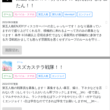
たん！！
ゲーム
モバイル・スマホ
第五人格
第5人格
IdentityⅤ
エンジョイ
2021/08/16更新
第五人格ENJOYディスコサーバーの主しゃっちーです！ かなり過疎ってい
ますので盛り上げてくれる方、積極的に来れるよーって方のみの募集とな
ります！ 条件 ①16歳以上 ②現在多忙ではなく昼夜問わず積極的に参加でき
る方 ③戦犯かましても怒らず雰囲気を悪くせずグループのルールを守り楽
しく話しながらできる方！ このゲームは非常に民度が悪く参加してくる方
も問題を起こす方ばかりです！ グループの説明と人柄を見るために面談を
期限切れ
行わせてもらっています！ グループに入ったら挨拶チャンネルで挨拶をし
た後私に連絡をください！その後面談のお話等をさせていただきます！ 私
から返信が来るまではチャンネルの閲覧のみ可とします！ 面談終わってな
ゲーム
い方のトラブルを避けたいので 女性が少ないため女性最優先です！ゲーム
スズカステラ戦隊！！
の特性上、女性が入りづらくなりやすいため女子会も開きます！
ゲーム
モバイル・スマホ
第五人格
エンジョイ
2021/07/07更新
第五人格の戦隊員を募集します！ 募集する人 ◦暴言、煽り、下ネタなどを言
わない方（もしそういう人がいたら即ブロックしますm(_ _)m） ◦皆で楽し
くマルチやカスタム、ランクが合えばランクマをやりたい方！ ◦ガチではな
くエンジョイ！ ◦主は学生なのでできれば学生でお願いしますm(_ _)m ◦週
一でマルチやカスタムなどの練習をやれる方（もし何か用事あれば言って