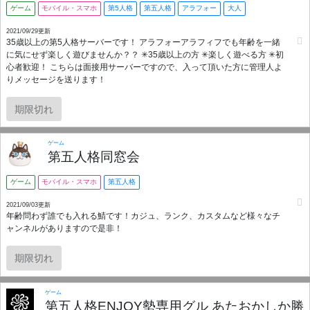
ゲーム
モバイル・スマホ
第5人格
第五人格
アラフォー
大人
2021/09/29更新
35歳以上の第5人格サーバーです！ アラフォーアラフィフでも年齢を一緒
に気にせず楽しく遊びませんか？？ ✳35歳以上の方 ✳楽しく遊べる方 ✳初
心者歓迎！ こちらは面接用サーバーですので、入って頂いた方に管理人よ
りメッセージを送ります！
期限切れ
ゲーム
第五人格同窓会
ゲーム
モバイル・スマホ
第五人格
2021/09/03更新
年齢問わず誰でも入れる鯖です！カジュ、ランク、カスタムなど様々なチ
ャンネルがありますので是非！
期限切れ
ゲーム
第五人格ENJOY勢専用グル あたおかしか勝