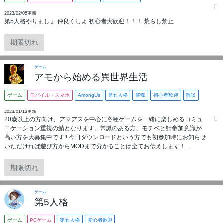
2023/02/05更新
第5人格やりましょ 仲良くしよ 初心者大歓迎！！！ 荒らし禁止
期限切れ
ゲーム
アモから始める異世界生活
ゲーム
モバイル・スマホ
AmongUs
第五人格
雀魂
初心者歓迎
雑談
2023/01/13更新
20歳以上の方向け、アマアスを中心に各種ゲームを一緒に楽しめるコミュ
ニケーション重視の鯖となります。常識のある方、モチベと鯖参加意識が
高い方を大募集中です!! 今日ダウンロードという方でも初参加時にお知らせ
いただければ遊び方からMODまで分かることは全てお伝えします！
AutoMuteGOLD、各種Bot対応、男女比率1：1のエンジョイ鯖になります。
スマホ・switch・PC問いません。 1月新設からIN率低い方を除き現在160名
期限切れ
様を突破、管理者の8割が女性となります。どこよりも優しい村を目指し、
連日講習会を実施中。新規プレイヤーをお迎えしやすいと自負していま
す！アマアスは平日土日問わず連日21時より募集中！夜はほぼ毎日開催中♪
ゲーム
また、企画として語尾んぐや縛り系、各種大会などを最低一度は必ず行っ
第5人格
てます♪(大会は気持ち的な賞品有) Among us以外にもFEIGN、APEX、雀
魂、第五人格、ブラウザゲームなど幅広く募集あり。自分からも募集して
ゲーム
PCゲーム
第五人格
初心者歓迎