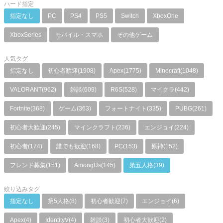
ハード指定
指定なし
PC
PS4
PS5
Switch
XboxOne
XboxSeries
モバイル・スマホ
その他ゲーム
人気タグ
指定なし
初心者歓迎(1908)
Apex(1775)
Minecraft(1048)
VALORANT(962)
雑談(609)
R6S(528)
マイクラ(442)
Fortnite(368)
ゲーム(363)
フォートナイト(335)
PUBG(261)
初心者大歓迎(245)
マインクラフト(236)
エンジョイ(224)
初心者(174)
誰でも歓迎(168)
PC(153)
原神(152)
フレンド募集(151)
AmongUs(145)
第五人格(39)
絞り込みタグ
指定なし
第5人格(8)
初心者歓迎(7)
エンジョイ(6)
Apex(4)
IdentityV(4)
雑談(3)
初心者大歓迎(2)