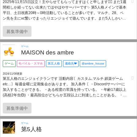
2025年11月15日設立！主やらせてもらってますはくと申します🙇‍♀️ まだ1週
る方でお願いします。 ★日本語でVC可能な方に限ります。日本語が得意な
間程しか経ってない出来たてほやほやサーバーです✨️ 第5人格メインで基本
海外の方も歓迎します。 ★IN率を大切にしておりますので幽霊所属はでき
平日、土日祝夜20時～0時活動していることが多いです。マルチ、28、ペ
ません。 ■アモアス特徴📢 ★初心者様や動画視聴のみの方も超大歓迎。平
ン先を主にvc繋いでまったりエンジョイで遊んでいます。まだ5人しかいな
日は常にアモアス説明会開催！(説明会後そのまま参加OK) ★スマホ・
いので人数増えたらランクマもやろうと思っています🍀*゜ 少数なので身内
switch・PCなどハードや端末数問わずに一緒にプレイいただけます。 ★チ
感なく入りやすいと思います😊✨️ 参加について 段位や経験不問、25歳以上
ャットのみではご参加いただけません。 ★MAPはスケルドとエアシップが
募集準備中
で常識、モラルのある方なら大歓迎です🙆‍♀️ サーバー内ルール(禁止事項) ・
メインです。 ★平日週末問わず連日管理者主催の「夜アモ」は21時より募
暴言、煽り、指示厨、晒し等の迷惑行為 ・出会い厨、出会いを匂わせる発
集していきます。 ★週末は語尾んぐアスなど企画系アモアスを不定期で追
言(過去トラブルが多かったので厳しく取り締まします) ・無許可の宣伝、
加開催！
ゲーム
他のサーバーへの勧誘 ・トラブルを招くような過度な言動、行動、詮索 ※
MAISON des ambre
トラブルを確認次第対処します。何かありましたら主に連絡お願いします
🙇‍♀️ 興味持っていただけた方ご参加お待ちしております🙇‍♀️✨️ ご参加する前に
ゲーム
モバイル・スマホ
第五人格
連絡先🐦
@ambre_house
少しお話したいのでDMお願いします！ haku3362
2024/11/08更新
第五人格のエンジョイクランです 活動内容〘カスタム.マルチ.娯楽ゲーム
etc…〙毎週金曜に定期集会があります。 加入条件 〘・Discordサーバーに
加入することができる。 ・ある程度の常識を持っている。 ・年齢17歳以上
(高校2年生🙆) ・最高段位がどちらか五段以上に到達したことがある。 ・最
低週に1.2回は浮上出来る。〙 応募方法 〘本クランのTwitterDMにてご連絡
お願いします。〙
募集準備中
ゲーム
第5人格