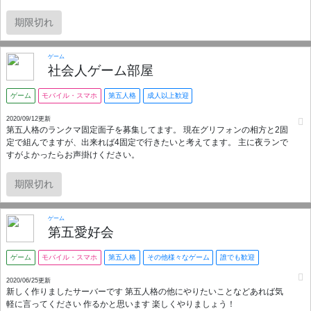
期限切れ
ゲーム
社会人ゲーム部屋
ゲーム
モバイル・スマホ
第五人格
成人以上歓迎
2020/09/12更新
第五人格のランクマ固定面子を募集してます。 現在グリフォンの相方と2固
定で組んでますが、出来れば4固定で行きたいと考えてます。 主に夜ランで
すがよかったらお声掛けください。
期限切れ
ゲーム
第五愛好会
ゲーム
モバイル・スマホ
第五人格
その他様々なゲーム
誰でも歓迎
2020/06/25更新
新しく作りましたサーバーです 第五人格の他にやりたいことなどあれば気
軽に言ってください 作るかと思います 楽しくやりましょう！