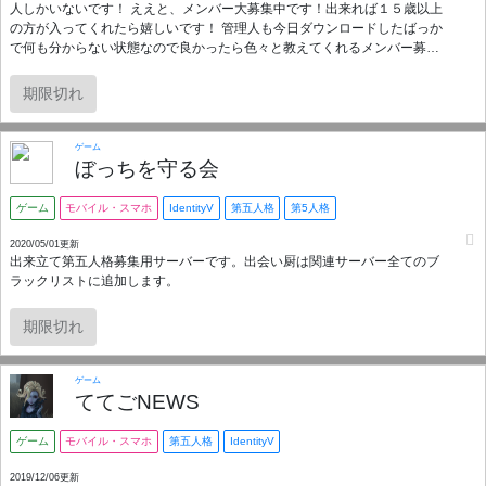
人しかいないです！ ええと、メンバー大募集中です！出来れば１５歳以上
の方が入ってくれたら嬉しいです！ 管理人も今日ダウンロードしたばっか
で何も分からない状態なので良かったら色々と教えてくれるメンバー募集
してます ゆるーく揉め事のないサーバーにしたいです！ 参加お待ちしてま
す！ 一人で遊ぶのが怖くて作っちゃいました！ 同じような初心者さんも参
期限切れ
加オッケーです！ 気軽に行きましょう！
ゲーム
ぼっちを守る会
ゲーム
モバイル・スマホ
IdentityV
第五人格
第5人格
2020/05/01更新
出来立て第五人格募集用サーバーです。出会い厨は関連サーバー全てのブ
ラックリストに追加します。
期限切れ
ゲーム
ててごNEWS
ゲーム
モバイル・スマホ
第五人格
IdentityV
2019/12/06更新