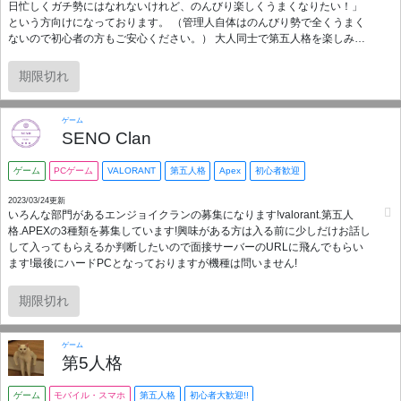
日忙しくガチ勢にはなれないけれど、のんびり楽しくうまくなりたい！」
という方向けになっております。 （管理人自体はのんびり勢で全くうまく
ないので初心者の方もご安心ください。） 大人同士で第五人格を楽しみた
い方は、お気軽に覗いてみてくださいね！
期限切れ
ゲーム
SENO Clan
ゲーム
PCゲーム
VALORANT
第五人格
Apex
初心者歓迎
2023/03/24更新
いろんな部門があるエンジョイクランの募集になります!valorant.第五人
格.APEXの3種類を募集しています!興味がある方は入る前に少しだけお話し
して入ってもらえるか判断したいので面接サーバーのURLに飛んでもらい
ます!最後にハードPCとなっておりますが機種は問いません!
期限切れ
ゲーム
第5人格
ゲーム
モバイル・スマホ
第五人格
初心者大歓迎!!