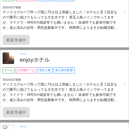
2022/02/27更新
ディスコグループ作って既に70人以上突破しました！ホテルと言う設定な
ので勝手に抜けてもらっても大丈夫です！ 第五人格メインでやってます
が、マイクラ・APEXや雑談等でも構いません！ 未成年でも参加可能です
が、成人済みの女性・男性急募集中です。 時間帯によりますが結構活動し
ます。 最初は入りにくいとは思いますが、勇気を出して参加して慣れても
らえれば大丈夫です。 ※荒らし行為はご遠慮ください！ ※招待する前に性
募集準備中
別を聞いて招待します。(先に性別が分かり次第招待します) ※ほぼ自由なグ
ループです。 ※イン率高めでなんでもいいので募集かける人募集中！気に
なった方是非申請ください！
ゲーム
enjoyホテル
ゲーム
その他ゲーム
第五人格
初心者大歓迎!
2022/02/27更新
ディスコグループ作って既に70人以上突破しました！ホテルと言う設定な
ので勝手に抜けてもらっても大丈夫です！ 第五人格メインでやってます
が、マイクラ・APEXや雑談等でも構いません！ 未成年でも参加可能です
が、成人済みの女性・男性急募集中です。 時間帯によりますが結構活動し
ます。 最初は入りにくいとは思いますが、勇気を出して参加して慣れても
らえれば大丈夫です。 ※荒らし行為はご遠慮ください！ ※招待する前に性
募集準備中
別を聞いて招待します。(先に性別が分かり次第招待します) ※ほぼ自由なグ
ループです。 ※イン率高めでなんでもいいので募集かける人募集中！気に
なった方是非申請ください！
ゲーム