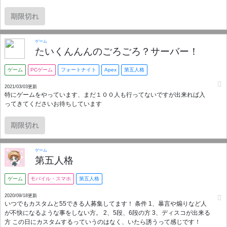
期限切れ
ゲーム
たいくんんんのごろごろ？サーバー！
ゲーム
PCゲーム
フォートナイト
Apex
第五人格
2021/03/03更新
特にゲームをやっています、まだ１００人も行ってないですが出来れば入
ってきてくださいお待ちしています
期限切れ
ゲーム
第五人格
ゲーム
モバイル・スマホ
第五人格
2020/09/18更新
いつでもカスタムと55できる人募集してます！ 条件 1、暴言や煽りなど人
が不快になるような事をしない方。 2、5段、6段の方 3、ディスコが出来る
方 この日にカスタムするっていうのはなく、いたら誘うって感じです！