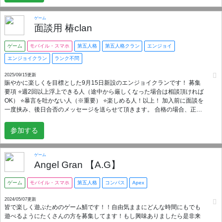
ゲーム
面談用 椿clan
ゲーム
モバイル・スマホ
第五人格
第五人格クラン
エンジョイ
エンジョイクラン
ランク不問
2025/09/15更新
賑やかに楽しくを目標とした9月15日新設のエンジョイクランです！ 募集
要項 ⭐️週2回以上浮上できる人（途中から厳しくなった場合は相談頂ければ
OK） ⭐️暴言を吐かない人（※重要） ⭐️楽しめる人！以上！ 加入前に面談を
一度挟み、後日合否のメッセージを送らせて頂きます。 合格の場合、正式
にクランへ招待いたします。 加入をお待ちしております！🙌
参加する
ゲーム
Angel Gran 【A.G】
ゲーム
モバイル・スマホ
第五人格
コンパス
Apex
2024/05/07更新
皆で楽しく遊ぶためのゲーム鯖です！！自由気ままにどんな時間にもでも
遊べるようにたくさんの方を募集してます！もし興味ありましたら是非来