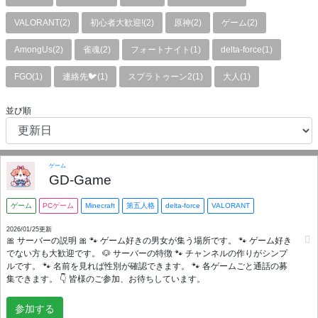
VALORANT(2)
初心者大歓迎!(2)
原神(2)
ゲーム(2)
AmongUs(2)
雀魂(2)
フォートナイト(1)
delta-force(1)
FGO(1)
連絡先🐦(1)
スプラトゥーン2(1)
大人(1)
並び順
ゲーム
GD-Game
ゲーム
PCゲーム
Minecraft
第五人格
delta-force
VALORANT
2026/01/25更新
🎀 サーバーの説明 🎀 🐾 ゲーム好きの男女が集う場所です。 🐾 ゲーム好き
でない方も大歓迎です。 🐶 サーバーの特徴 🐾 チャンネルの作りがシンプ
ルです。 🐾 名前を見れば性別が確認できます。 🐾 各ゲームごと通話の募
集できます。 👇 皆様のご参加、お待ちしています。
参加する