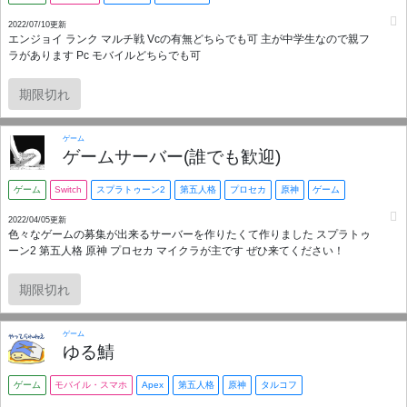
くれる方、昼夜問わず常駐いただける方、雑談好きな方大歓迎です♪ 正しい
URLは↓になります。 https://discord.gg/amongus-isekai
2022/07/10更新
エンジョイ ランク マルチ戦 Vcの有無どちらでも可 主が中学生なので親フ
ラがあります Pc モバイルどちらでも可
期限切れ
ゲーム
ゲームサーバー(誰でも歓迎)
ゲーム
Switch
スプラトゥーン2
第五人格
プロセカ
原神
ゲーム
2022/04/05更新
色々なゲームの募集が出来るサーバーを作りたくて作りました スプラトゥ
ーン2 第五人格 原神 プロセカ マイクラが主です ぜひ来てください！
期限切れ
ゲーム
ゆる鯖
ゲーム
モバイル・スマホ
Apex
第五人格
原神
タルコフ