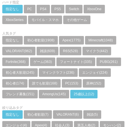
ハード指定
指定なし
PC
PS4
PS5
Switch
XboxOne
XboxSeries
モバイル・スマホ
その他ゲーム
人気タグ
指定なし
初心者歓迎(1908)
Apex(1775)
Minecraft(1048)
VALORANT(962)
雑談(609)
R6S(528)
マイクラ(442)
Fortnite(368)
ゲーム(363)
フォートナイト(335)
PUBG(261)
初心者大歓迎(245)
マインクラフト(236)
エンジョイ(224)
初心者(174)
誰でも歓迎(168)
PC(153)
原神(152)
フレンド募集(151)
AmongUs(145)
25歳以上(12)
絞り込みタグ
指定なし
初心者歓迎(7)
VALORANT(6)
雑談(5)
エンジョイ(4)
Apex(4)
社会人(3)
第五人格(2)
モンハン(2)