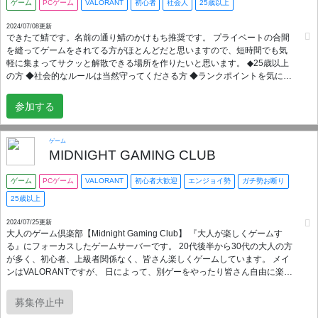
ゲーム
PCゲーム
VALORANT
初心者
社会人
25歳以上
2024/07/08更新
できたて鯖です。名前の通り鯖のかけもち推奨です。 プライベートの合間
を縫ってゲームをされてる方がほとんどだと思いますので、短時間でも気
軽に集まってサクッと解散できる場所を作りたいと思います。 ◆25歳以上
の方 ◆社会的なルールは当然守ってくださる方 ◆ランクポイントを気にし
ない方 以上の方の参加を楽しみにお待ちしております。 どうぞよろしくお
願いいたします！
参加する
ゲーム
MIDNIGHT GAMING CLUB
ゲーム
PCゲーム
VALORANT
初心者大歓迎
エンジョイ勢
ガチ勢お断り
25歳以上
2024/07/25更新
大人のゲーム倶楽部【Midnight Gaming Club】 『大人が楽しくゲームす
る』にフォーカスしたゲームサーバーです。 20代後半から30代の大人の方
が多く、初心者、上級者関係なく、皆さん楽しくゲームしています。 メイ
ンはVALORANTですが、 日によって、別ゲーをやったり皆さん自由に楽し
んでいます。 最近では 運営チームでレンタルゲームサーバーを借り、現在
は『7days to die』をサーバーメンバーみんなで楽しんでいます。
募集停止中
━━━━━━━━━━━━━━━━━━━━━━━━━━━━ 【参加条件】 ・25歳以上、性別不問