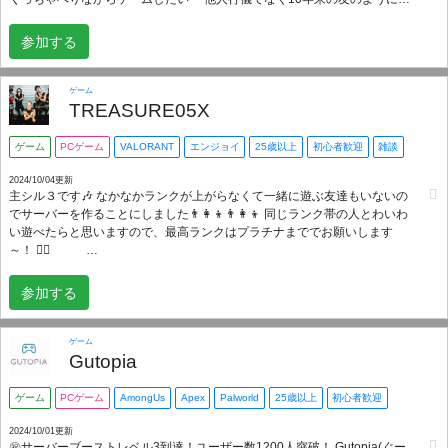
びたい ※社会的モラルの観点から満25歳以上の方を条件としています。 普
安心してプレイできますよ(*^^*) 最後まで読んでくれてありがとございま
段はお酒でも飲みながらラフな雰囲気で遊びますが、 ランクマッチや高難
す！少しでも気になった方はぜひO2で遊びましょう✨優しいメンバーがお
参加する
易度クエストは本気で挑みましょう！ｗ This server is for Japanese
待ちしています👍🏻 〜注意事項〜 ルールとお知らせは確認してください_φ(･
speakers. If you cannot speak Japanese, you cannot enter here. Thank you
_･ ⚠︎いきなりタメ口や距離感の近い方などの加入は御遠慮下さい。 ⚠︎管理
for your understanding in advance.
者が不適切と判断した場合、お断りする場合があります。 とにかく各メン
ゲーム
TREASURE05X
バーが思いやりや敬意を持った上で楽しくお願いいたします('◇')ゞ
ゲーム
PCゲーム
VALORANT
エンジョイ
25歳以上
初心者歓迎
雑談
2024/10/04更新
主シル３です🎶 なかなかランクが上がらなくて一緒に遊ぶ友達もいないの
でサーバーを作ることにしました👨‍👩‍👦👨‍👩‍👦 同じランク帯の人とわいわ
い遊べたらと思いますので、最高ランクはプラチナまででお願いします
～！ 🙇‍♂️
時間帯は平日20時～24時くらいで土日は予定が合えばいつでも！ 今のメン
参加する
バーが25～30歳なので、25歳以上で募集します！ 本当にできたばかりなの
で身内ノリが苦手な方、初めてコミュニティへ入る方も気軽にお声がけく
ださい～😉 サブ垢ユーザーを懸念される方もいると思いますので、”サブ垢
ゲーム
が発覚した””サブ垢の疑惑がある”こういった場合、直接言いづらい場合は
Gutopia
主にDMしていただければ即ご対応いたします！ 今は特にルールなどありま
せんが良識のある言動をお願いします👨‍🎓 Discord omochipan
ゲーム
PCゲーム
AmongUs
Apex
Palworld
25歳以上
初心者歓迎
2024/10/01更新
㊗サーバーブーストレベル3到達！ユーザー数1200人突破！ Gutopia(ぐー