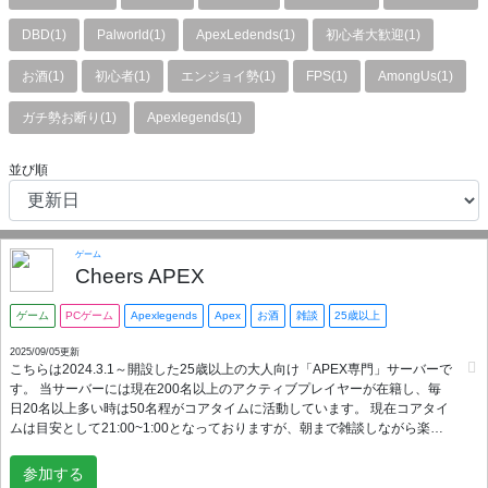
DBD(1)
Palworld(1)
ApexLedends(1)
初心者大歓迎(1)
お酒(1)
初心者(1)
エンジョイ勢(1)
FPS(1)
AmongUs(1)
ガチ勢お断り(1)
Apexlegends(1)
並び順
ゲーム
Cheers APEX
ゲーム
PCゲーム
Apexlegends
Apex
お酒
雑談
25歳以上
2025/09/05更新
こちらは2024.3.1～開設した25歳以上の大人向け「APEX専門」サーバーで
す。 当サーバーには現在200名以上のアクティブプレイヤーが在籍し、毎
日20名以上多い時は50名程がコアタイムに活動しています。 現在コアタイ
ムは目安として21:00~1:00となっておりますが、朝まで雑談しながら楽し
む方も多数在籍してます。 管理人もやむを得ない場合を除きサーバーにい
ますので、Discordに関する質問やトラブルが起こった際の対応がしやすく
参加する
初心者でも安心して遊べる環境となっております。 募集するのが苦手な人