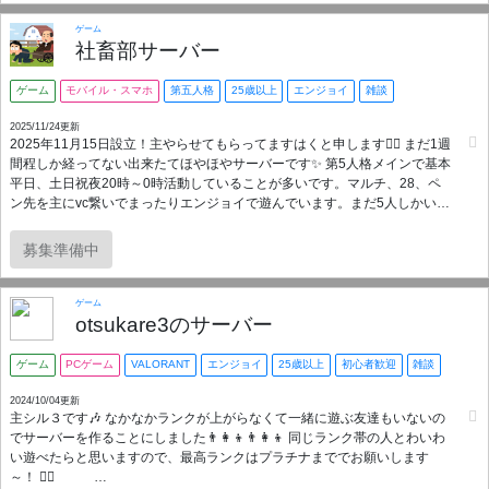
・良識があり、楽しくゲームできる方 ・VCできる方 ・定期的に鯖内のゲ
ーム募集に参加していただける方 運営側で25歳以下および暴言、指示、他
ゲーム
のメンバーが不快になる不適切行動があった場合は 即BANの対象となりま
社畜部サーバー
す。 ※加入後、ゲームへの参加がなかったり、極端に参加率低い方は運営
判断で間引かせて頂きますのでご了承ください。
ゲーム
モバイル・スマホ
第五人格
25歳以上
エンジョイ
雑談
━━━━━━━━━━━━━━━━━━━━━━━━━━━━ 【活動時間】 平日、週末問わず21:00
頃～スタート 週末は深夜までやっている事が多いです。
2025/11/24更新
2025年11月15日設立！主やらせてもらってますはくと申します🙇‍♀️ まだ1週
━━━━━━━━━━━━━━━━━━━━━━━━━━━━ 【ランク帯について】 Valorantのラン
間程しか経ってない出来たてほやほやサーバーです✨️ 第5人格メインで基本
ク帯はアイアン帯～アセンダント帯までおりますが、 アイアン～ゴールド
平日、土日祝夜20時～0時活動していることが多いです。マルチ、28、ペ
帯の低ランクが主となります。 上記理解した上で、ランク帯関係なく楽し
ン先を主にvc繋いでまったりエンジョイで遊んでいます。まだ5人しかいな
く遊んで頂ける高ランク帯の方も大歓迎です。 迷惑かけるてしまうかもな
いので人数増えたらランクマもやろうと思っています🍀*゜ 少数なので身内
んて思ってる初心者の方も大歓迎です。 過度にランクを気にされる方や、
感なく入りやすいと思います😊✨️ 参加について 段位や経験不問、25歳以上
ガチ勢の方はお断りしております ━━━━━━━━━━━━━━━━━━━━━━━━━━━━ 【管
募集準備中
で常識、モラルのある方なら大歓迎です🙆‍♀️ サーバー内ルール(禁止事項) ・
理者から一言】 閲覧頂きありがとうございます。 小規模サーバーの為、メ
暴言、煽り、指示厨、晒し等の迷惑行為 ・出会い厨、出会いを匂わせる発
ンバー同士の仲が良いです。 身内ノリなどはなく、初めましてでも馴染み
言(過去トラブルが多かったので厳しく取り締まします) ・無許可の宣伝、
やすい環境だと思います。 退出自由となっておりますので、お気軽にご参
ゲーム
他のサーバーへの勧誘 ・トラブルを招くような過度な言動、行動、詮索 ※
otsukare3のサーバー
加ください。 サーバーに参加された方は、サーバールールをご一読頂き 簡
トラブルを確認次第対処します。何かありましたら主に連絡お願いします
単で構いませんので自己紹介をお願いいたします。
🙇‍♀️ 興味持っていただけた方ご参加お待ちしております🙇‍♀️✨️ ご参加する前に
ゲーム
PCゲーム
VALORANT
エンジョイ
25歳以上
初心者歓迎
雑談
少しお話したいのでDMお願いします！ haku3362
2024/10/04更新
主シル３です🎶 なかなかランクが上がらなくて一緒に遊ぶ友達もいないの
でサーバーを作ることにしました👨‍👩‍👦👨‍👩‍👦 同じランク帯の人とわいわ
い遊べたらと思いますので、最高ランクはプラチナまででお願いします
～！ 🙇‍♂️