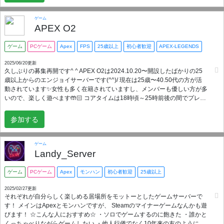
に関してもサポート体制を整えており、管理人がパーティーへの誘導・マ
ッチング等行うこともできます。 お酒片手にゆるりと活動している方や雑
ゲーム
談をメインで楽しんでいる方も多く民度も良いため、どんな方とでも気楽
APEX O2
に遊んでいただける環境だと思います。 （どんなサーバーか客観的な意見
が見たい方はレビューを是非お読みください！） ～以下当サーバーへ来て
ゲーム
PCゲーム
Apex
FPS
25歳以上
初心者歓迎
APEX-LEGENDS
ほしい方～ ・25歳以上であり最低限以上の常識を持っている社会人 ・イン
率が高くモチベーションが高い方 ・APEXが好きだけど気軽にできるサー
2025/06/20更新
久しぶりの募集再開です^ ^ APEX O2は2024.10.20〜開設したばかりの25
バーを探している方 ・上手い下手関係なくAPEXを楽しめる方 （弱いから
歳以上からのエンジョイサーバーです(^^)/ 現在は25歳〜40.50代の方が活
お前とはやらないとか言った奴はBANです） ・お酒や雑談が好きな方（飲
動されています✨女性も多く在籍されていますし、メンバーも優しい方が多
まなくてももちろんOK） ・会話しながらのエンジョイAPEXを楽しみたい
いので、楽しく遊べます🤲🏻 コアタイムは18時頃～25時前後の間でプレイ
方 ・鯖主の人柄でサーバーを選びたい方 （めちゃめちゃいい人です本当で
している方が多いです🔫それ以外の時間でもどんどん募集をかけてくださ
す信じてください） ～当サーバーに「合わない方」の例～ ・雑談やおふざ
い😊 APEXを今から始めたい方や、始めて間もない方、ランクで嫌な思い
けを楽しめない方 ・空気が読めず自分だけで楽しんでしまう方 ・望まない
参加する
をされた方、チームワークを大切にしたい方、是非このサーバーで楽しく
アドバイスや指示、自分のエゴや考えを押し付ける方 ・いついかなる時で
ゲームをしましょう😆‼️ 〜こんな方にお勧め〜 エペ初心者 始めたばかり
もAPEXの話やゲーム内の報・連・相しかできない方 ・サーバールール等
の方 フレンドがランクをしてくれない ランクが苦手 楽しく遊びたい 雑
が読めない、または趣旨を理解しようとしない方 ※上記の「合わない方」
ゲーム
談が好き お酒好き グルメ Apexを一人でプレーしているあなた！！！
Landy_Server
につきましては管理人サイドで目に余る行為などがあればBAN致します。
『APO2』のメンバーになって、共に時間を過ごしましょう(*^^*) APEXO2
※精神的に大人でない方・他人に敬意持って接することができない方は
は初心者の方も楽しめる様なサーバーにしたいと考えています✨ 上手い下
BANします。 ここまでしっかりと文章を読んでくださったあなたは是非と
ゲーム
PCゲーム
Apex
モンハン
初心者歓迎
25歳以上
手は関係なく、雑談や交流を楽しめる方、週1回以上アクティブに出来る方
もサーバーに来ていただきたい人材です。サーバー一同お待ちして落ちま
に来てもらえたら嬉しいです☺️ また、カスタムマッチなどもやっています
すのでどうぞお越しください！
2025/02/27更新
それぞれが自分らしく楽しめる居場所をモットーとしたゲームサーバーで
✨ これから人数が増えたらバトロワもしていきたいです🤭 今後は女子パで
す！ メインはApexとモンハンですが、 Steamのマイナーゲームなんかも遊
楽しく遊べるvcも作りたいので、参加してくれると嬉しいです✨ アットホ
びます！ ☆こんな人におすすめ☆ ・ソロでゲームするのに飽きた ・誰かと
ームなサーバーで、メンバーも思いやりがあり、気持ち良く迎えてくれま
くっちゃべりながらゲームしたい ・他人行儀でなく10年来の友のように遊
す^ ^ 不安のある方やVCがにがてな方、他国籍の方、ランク未経験の方も