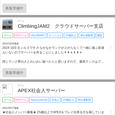
時間帯は平日20時～24時くらいで土日は予定が合えばいつでも！ 今のメン
募集準備中
バーが25～30歳なので、25歳以上で募集します！ 本当にできたばかりなの
で身内ノリが苦手な方、初めてコミュニティへ入る方も気軽にお声がけく
ださい～😉 サブ垢ユーザーを懸念される方もいると思いますので、”サブ垢
ゲーム
が発覚した””サブ垢の疑惑がある”こういった場合、直接言いづらい場合は
ClimbingJAM2 クラウドサーバー支店
主にDMしていただければ即ご対応いたします！ 今は特にルールなどありま
せんが良識のある言動をお願いします👨‍🎓 Discord omochipan
ゲーム
PCゲーム
VALORANT
エンジョイ
25歳以上
初心者歓迎
雑談
2024/10/04更新
2024 10/3 主シル３です🎶 なかなかランクが上がらなくて一緒に遊ぶ友達
もいないのでサーバーを作ることにしました👨‍👩‍👦👨‍👩‍👦
同じランク帯の人とわいわい遊べたらと思いますので、最高ランクはプラ
チナまででお願いします～！ 🙇‍♂️
募集準備中
時間帯は平日20時～24時くらいで土日は予定が合えばいつでも！ 今のメン
バーが25～30歳なので、25歳以上で募集します！ 本当にできたばかりなの
で身内ノリが苦手な方、初めてコミュニティへ入る方も気軽にお声がけく
ゲーム
ださい～😉 サブ垢ユーザーを懸念される方もいると思いますので、”サブ垢
APEX社会人サーバー
が発覚した””サブ垢の疑惑がある”こういった場合、直接言いづらい場合は
主にDMしていただければ即ご対応いたします！ 今は特にルールなどありま
ゲーム
PCゲーム
ApexLedends
社会人
25歳以上
初心者歓迎
せんが良識のある言動をお願いします👨‍🎓 Discord omochipan
2021/05/27更新
★社会人メンバー募集★ 25歳以上でAPEXをプレイ出来る方を探していま