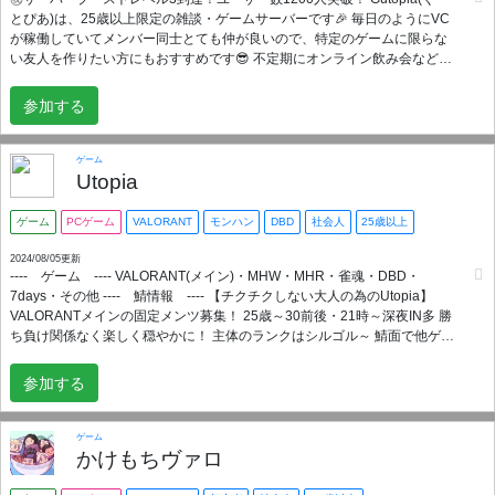
とぴあ)は、25歳以上限定の雑談・ゲームサーバーです🎉 毎日のようにVC
が稼働していてメンバー同士とても仲が良いので、特定のゲームに限らな
い友人を作りたい方にもおすすめです😎 不定期にオンライン飲み会なども
開催されています🍻 参加メンバーは次のようなゲームで遊んでいます。
Among Us(オートミュートbotアリ) | Apex Legends | Minecraft | Sea Of
参加する
Thieves | Phasmophobia | 遊戯王 | ポケモンユナイト | ボードゲーム(カタン
等) | 麻雀 | FF14 | VALORANT | Factorio | BF2042 ｜Back 4 Blood ｜原神 |
etc... ここに書かれていないゲームでも自由にプレイ・配信・見学可能で
ゲーム
す。 複数人用ゲームに限らず、一人用ゲームを雑談しながら配信などもア
Utopia
リです。 スマホのみでできるゲーム等でも遊んでいるので、PC環境のない
方も参加歓迎です。 独自botやミニゲームの出来るbotなど、botも充実して
ゲーム
PCゲーム
VALORANT
モンハン
DBD
社会人
25歳以上
います。 参加お待ちしてます💪
2024/08/05更新
‐‐‐‐ ゲーム ‐‐‐‐ VALORANT(メイン)・MHW・MHR・雀魂・DBD・
7days・その他 ‐‐‐‐ 鯖情報 ‐‐‐‐ 【チクチクしない大人の為のUtopia】
VALORANTメインの固定メンツ募集！ 25歳～30前後・21時～深夜IN多 勝
ち負け関係なく楽しく穏やかに！ 主体のランクはシルゴル～ 鯖面で他ゲー
もやります！ 身内ノリ形成されてません！ 小規模サーバー予定なのでイン
率が安定したら募集打ち切ります！ ‐‐‐‐ 参加条件 ‐‐‐‐ 25歳↑/VC必須/PC
参加する
ゲー主体/温厚な人格 社会人常識/活動時間21時～26前後の範囲 治安維持の
為、鯖加入後に 鯖主と1回デュオを挟みますが 大した話は無いので気負い
せず 気軽に鯖加入来てください！ お互いに雰囲気合いそうなら 正式メンバ
ゲーム
ーへ！ ｰｰｰｰ NG ｰｰｰｰ トキシク、指示厨、25歳↓ ※1カ月内に鯖INが無い場合
かけもちヴァロ
はキック対象