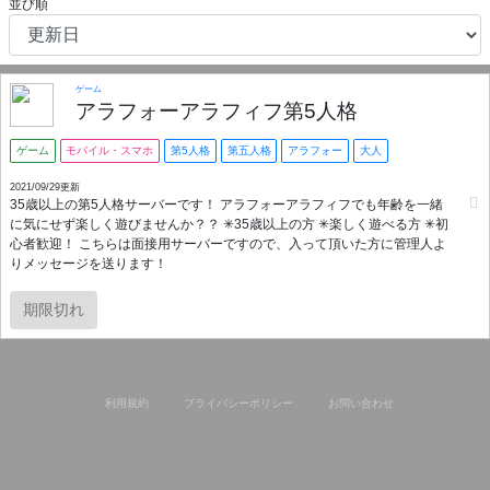
並び順
ゲーム
アラフォーアラフィフ第5人格
ゲーム
モバイル・スマホ
第5人格
第五人格
アラフォー
大人
2021/09/29更新
35歳以上の第5人格サーバーです！ アラフォーアラフィフでも年齢を一緒
に気にせず楽しく遊びませんか？？ ✳35歳以上の方 ✳楽しく遊べる方 ✳初
心者歓迎！ こちらは面接用サーバーですので、入って頂いた方に管理人よ
りメッセージを送ります！
期限切れ
利用規約
プライバシーポリシー
お問い合わせ