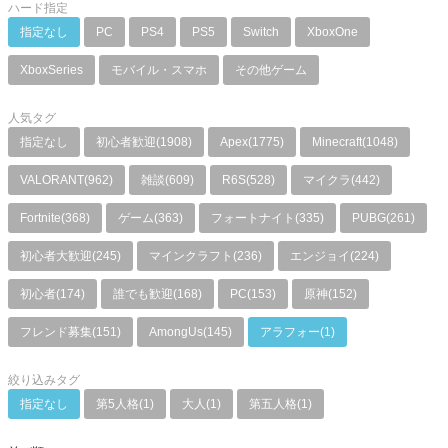
ハード指定
指定なし
PC
PS4
PS5
Switch
XboxOne
XboxSeries
モバイル・スマホ
その他ゲーム
人気タグ
指定なし
初心者歓迎(1908)
Apex(1775)
Minecraft(1048)
VALORANT(962)
雑談(609)
R6S(528)
マイクラ(442)
Fortnite(368)
ゲーム(363)
フォートナイト(335)
PUBG(261)
初心者大歓迎(245)
マインクラフト(236)
エンジョイ(224)
初心者(174)
誰でも歓迎(168)
PC(153)
原神(152)
フレンド募集(151)
AmongUs(145)
アラフォー(1)
絞り込みタグ
指定なし
第5人格(1)
大人(1)
第五人格(1)