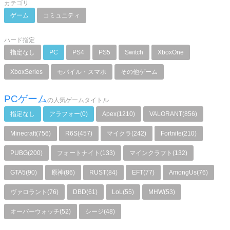
カテゴリ
ゲーム
コミュニティ
ハード指定
指定なし
PC
PS4
PS5
Switch
XboxOne
XboxSeries
モバイル・スマホ
その他ゲーム
PCゲーム
の人気ゲームタイトル
指定なし
アラフォー(0)
Apex(1210)
VALORANT(856)
Minecraft(756)
R6S(457)
マイクラ(242)
Fortnite(210)
PUBG(200)
フォートナイト(133)
マインクラフト(132)
GTA5(90)
原神(86)
RUST(84)
EFT(77)
AmongUs(76)
ヴァロラント(76)
DBD(61)
LoL(55)
MHW(53)
オーバーウォッチ(52)
シージ(48)