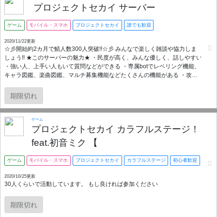
プロジェクトセカイ サーバー
ゲーム
モバイル・スマホ
プロジェクトセカイ
誰でも歓迎
2020/11/22更新
☆彡開始約2カ月で鯖人数300人突破!!☆彡 みんなで楽しく雑談や協力しま
しょう!! ★このサーバーの魅力★ ・民度が高く、みんな優しく、話しやすい
・強い人、上手い人もいて質問などができる ・専属botでレベリング機能、
キャラ図鑑、楽曲図鑑、マルチ募集機能などたくさんの機能がある ・攻略
カテゴリーでいろいろな情報がある ・現在ショップ機能、このサーバーで
しか使えない購入することでできるスタンプ追加予定! ・荒らし対策もされ
期限切れ
ていて安心 他にもいろいろな機能があります! 気になった方はぜひ入ってく
ださい!
ゲーム
プロジェクトセカイ カラフルステージ！
feat.初音ミク 【
ゲーム
モバイル・スマホ
プロジェクトセカイ
カラフルステージ
初心者歓迎
2020/10/25更新
30人くらいで活動しています。 もし良ければ参加ください
期限切れ