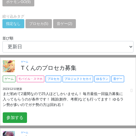
ポケモンGO(9)
絞り込みタグ
指定なし
プロセカ(5)
音ゲー(2)
並び順
ゲーム
Tくんのプロセカ募集
ゲーム
モバイル・スマホ
プロセカ
プロジェクトセカイ
ゆるラン
音ゲー
2023/12/10更新
まだ初めて2週間なので25人ほどしかいません！ 毎月最低一回協力募集に
入ってもらうのが条件です！ 雑談(創作、考察)なども行ってます！ ゆるラ
ン勢が多いのでガチ勢の方は回れ右！
参加する
ゲーム