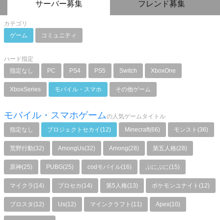
サーバー募集
フレンド募集
カテゴリ
ゲーム
コミュニティ
ハード指定
指定なし
PC
PS4
PS5
Switch
XboxOne
XboxSeries
モバイル・スマホ
その他ゲーム
モバイル・スマホゲーム
の人気ゲームタイトル
指定なし
プロジェクトセカイ(12)
Minecraft(66)
モンスト(36)
荒野行動(32)
AmongUs(32)
Among(28)
第五人格(28)
原神(25)
PUBG(25)
codモバイル(16)
ぷにぷに(15)
マイクラ(14)
プロセカ(14)
第5人格(13)
ポケモンユナイト(12)
ブロスタ(12)
Us(12)
マインクラフト(11)
Apex(10)