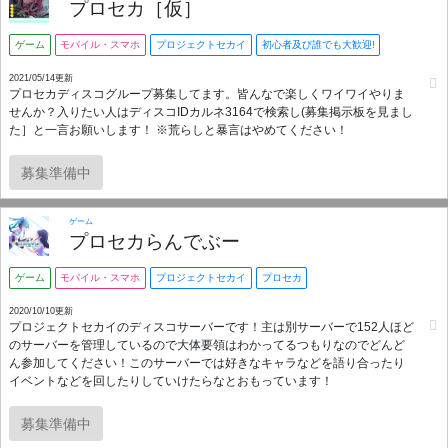
プロセカ［仮］
ゲーム
モバイル・スマホ
プロジェクトセカイ
初心者及び誰でも大歓迎!
2021/05/14更新
プロセカディスコグループ募集してます。皆んなで楽しくワイワイやりま
せんか？入りたい人はディスコIDカルネ3164で検索し(募集掲示板を見まし
た］と一言お願いします！ ※荒らしと暴言はやめてください！
募集準備中
ゲーム
プロセカらんでぶー
ゲーム
モバイル・スマホ
プロジェクトセカイ
プロセカ
2020/10/10更新
プロジェクトセカイのディスコサーバーです！主は別サーバーで152人ほど
のサーバーを管理しているので大体要領はわかってるつもりなのでどんど
ん参加してください！このサーバーでは好きなキャラなどを語り合ったり
イベントなどを回したりしていけたらなとおもっています！
募集準備中