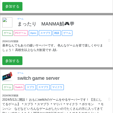
参加する
ゲーム
まったり MANMA鯖🎮💬
ゲーム
PCゲーム
Apex
スマブラ
雑談
ゲーム
2024/11/02更新
基本なんでもありの緩いサーバーです。 色んなゲームを皆で楽しくやりま
しょう！ 高校生以上なら大歓迎です⸜🙌⸝
参加する
ゲーム
switch game server
ゲーム
Switch
スプラ
スマブラ
マイクラ
2024/06/20更新
2024/5/12に開設！ おもにswitchのゲームをやるサーバーです！ 【主にし
てるゲーム】 ＊スプラ ＊スマブラ ＊マリパ ＊マイクラ ＊ポケモン ＊モ
ンハン などなど いろんなゲームがしたいのでたくさんの方に入ってきて