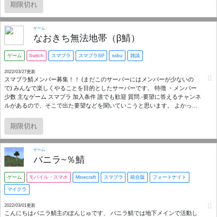
っていいんだよー。 サーバー内イベントも不定期に行っています。
期限切れ
ゲーム
なおきち無法地帯（β鯖）
ゲーム
Switch
スマブラ
スマブラSP
ssbu
雑談
2022/03/27更新
スマブラ鯖メンバー募集！！ (まだこのサーバーにはメンバーが少ないの
で) みんなで楽しくやることを目的としたサーバーです。 特徴 ・メンバー
少数 主なゲーム スマブラ 加入条件 誰でも歓迎 質問.-要望に答えるチャンネ
ルがあるので、そこで出た要望などを聞いていこうと思います。 よかった
ら来てくださいね。-
期限切れ
ゲーム
バニラ~％鯖
ゲーム
モバイル・スマホ
Minecraft
スマブラ
統合版
フォートナイト
マイクラ
2022/03/01更新
こんにちはバニラ鯖主のぽんじゅです、 バニラ鯖では地下メインで活動し