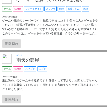
ゲーマー＆おしゃべりさんの集い
ゲーム
Switch
フォートナイト
スマブラ
絵師
お喋りさん
雑談
2020/11/05更新
ゲームや雑談のサーバーです！ 最近できました！！ 色々な人とゲームをや
りたい！！練習相手が欲しい！！みんなとおしゃべりしたい！！など思っ
ている方にお勧めのサーバーです！！(もちろん初心者さんも大歓迎！！)
このサーバーには、ゲームをやっている有識者、クランのリーダーなどお
おくの、個性豊かな方がいます。 また、フォートナイトだけではなく、ス
マブラ、さらに絵師さんなどもいます。 この、コミュニティを是非使って
期限切れ
いただけないでしょうか？ よろしくお願いします。 ≪Mr.ゼド≫
ゲーム
雨天の部屋
ゲーム
Switch
スマブラ
スプラ
2020/10/25更新
主にSwitchのゲームをする鯖です！ 仲良くして下さり、人間としてちゃん
としてる方募集しております！ 荒らしする方はキックさせて頂きますので
ご了承ください。
期限切れ