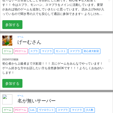
色々なゲームを楽しむことを目的とした鯖です。初心者🔰も大歓迎で
す！！ 今はスプラ、モンハン、スマブラをメインに活動しています。要望
があれば他のゲームも追加していきたいと思っています。 読み上げbotが入
っているので聞き専の人でも安心して通話に参加できます✨️ よろしければ
気軽に参加してください！！
参加する
ゲーム
げーむさん
ゲーム
PCゲーム
スプラ
マイクラ
モンスト
スマブラ
初心者大歓迎
2023/07/23更新
初心者から上級者まで大歓迎！！！ 主にゲームをみんなでやっています！
ゲーム好きな方やお話したい方も全然参加OKです！！！よろしくおねがい
します！
参加する
ゲーム
名が無いサーバー
ゲーム
PCゲーム
LoL
ヴァロラント
スマブラ
マイクラ
少人数