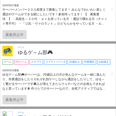
2025/05/27更新
サーバーメンバー２０人程度まで募集してます！ みんなでわいわい楽しく
通話やゲームができる鯖にしたいです！参加待ってます！ 【 募集要
項 】 ・高校生～３０代 ・ｐｃを持っている方 ・通話で喋れる方（チャッ
ト専不可） ・『 LOL・ヴァロラント 』のどちらかをやっている方 ・ルー
ルを守れる方 〈 サーバーに入ったら自己紹介シートに沿って自己紹介し
てください 〉
募集停止中
ゲーム
ゆるゲ～ム部🎮
ゲーム
PCゲーム
スマブラ
スプラトゥーン3
20歳以上
作業通話
お絵描き
2024/03/22更新
ゆるゲ～ム部🎮サーバーは、20歳以上の方が色んなゲームを一緒に遊んだ
り、作業通話をしたりそれぞれ別ゲーしながら通話をしたりして、ゆる～
く繋がるサーバーです👾人が増えてきたらウォチパなどの企画もできれば
なと思っています🍿 作りたてのサーバーなので、全然アクティブではない
のですが一緒に盛り上げてくださればうれしいです🥳 ウェルカムメッセー
ジはオフにしてあるので、とりあえず覗いて合わなければ即抜けてもOKで
募集停止中
すのでどなたもお気軽に～！ 今のところマルチはスプラ3(バトル/サモラ
ン)、アモアス、Apex、Party Animals、Unrailed、Lethal Company、モン
ハンやスマブラなどの募集を立てようかな～と思っています！ 管理人は趣
ゲーム