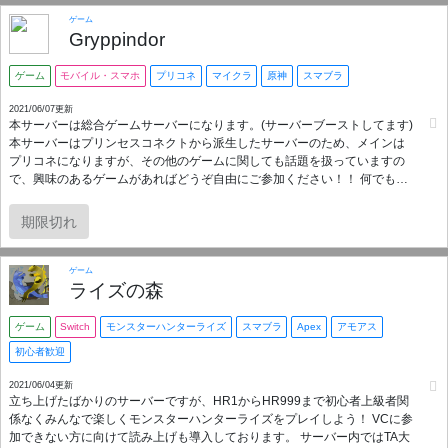
ゲーム
Gryppindor
ゲーム
モバイル・スマホ
プリコネ
マイクラ
原神
スマブラ
2021/06/07更新
本サーバーは総合ゲームサーバーになります。(サーバーブーストしてます)
本サーバーはプリンセスコネクトから派生したサーバーのため、メインは
プリコネになりますが、その他のゲームに関しても話題を扱っていますの
で、興味のあるゲームがあればどうぞ自由にご参加ください！！ 何でもあ
りなサーバーを目指そうと思います！(Apex、原神、マイクラにはVCを使
用する場合あり。またマイクラは我々独自のマルチサーバーを所有してお
期限切れ
ります！) プリコネは初心者～中級者向けのサーバーになっておりますが、
上級者にも初心者へのアドバイスやクランでの活躍を期待したいと思いま
す。気になった方はまずご参加ください！
ゲーム
ライズの森
ゲーム
Switch
モンスターハンターライズ
スマブラ
Apex
アモアス
初心者歓迎
2021/06/04更新
立ち上げたばかりのサーバーですが、HR1からHR999まで初心者上級者関
係なくみんなで楽しくモンスターハンターライズをプレイしよう！ VCに参
加できない方に向けて読み上げも導入しております。 サーバー内ではTA大