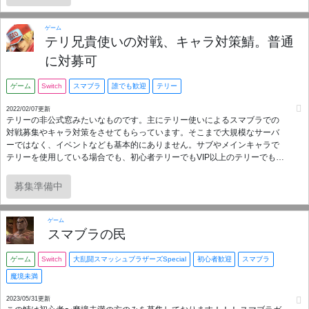
https://discord.com/invite/8C5sAuv7Mn
ゲーム
テリ兄貴使いの対戦、キャラ対策鯖。普通
に対募可
ゲーム
Switch
スマブラ
誰でも歓迎
テリー
2022/02/07更新
テリーの非公式窓みたいなものです。主にテリー使いによるスマブラでの
対戦募集やキャラ対策をさせてもらっています。そこまで大規模なサーバ
ーではなく、イベントなども基本的にありません。サブやメインキャラで
テリーを使用している場合でも、初心者テリーでもVIP以上のテリーでも、
テリーが少しでも触れるなら誰でも参加可能です。鯖主は私Est,マホロア
TVが務めさせております。サーバーの質問等受け付けていますので、お困
募集準備中
りの際はご質問頂ければ返信致します。ただ私学生の為、返信が少し遅れ
る場合があります(笑) Twitterをしている場合は主私にDMで問い合わせても
かまいません。同じ名前でやってるので。一応言っときますと私のテリー
ゲーム
は1070万程です。
スマブラの民
ゲーム
Switch
大乱闘スマッシュブラザーズSpecial
初心者歓迎
スマブラ
魔境未満
2023/05/31更新