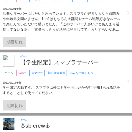
2021/09/01更新
活発なサーバーにしたいと思っています。スマブラが好きな人なら戦闘力
や年齢男女問いません。1on1はもちろん大乱闘やチーム戦等好きなルール
で楽しんでいただいて構いません。「このサーバー人多いけどあんまり活
動してないなあ」「古参らしき人が活発に発言してて、入りずらいなあ」
等の悩みは一切起こさせません。荒らし等は無言即BANとさせていただき
ます。また、全く活動しない人だけが増えていくのを抑制するため、主が
期限切れ
日頃のオン状況や、活動頻度などをみて脱退していただきます。（こちら
は主からBAN前に声をかけます） 自己紹介だったりランク付け等面倒なこ
とを矯正するつもりはないゆるいサーバーなので、ぜひ入ってください！
ゲーム
宣伝目的さんはご遠慮ください。
【学生限定】スマブラサーバー
ゲーム
Switch
スマブラ
初心者大歓迎
みんなで楽しもう
2021/07/17更新
学生限定の鯖です。 スマブラ以外にも学生同士だから打ち明けられる話を
するとことして使ってください。
期限切れ
ゲーム
⚓sb crew⚓