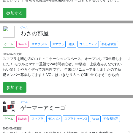
欲しいです！ もちろん雑談やswitch以外のゲームもできるのでそういう方
もぜひ！ 興味があったらのぞいていってください!o(^o^)o
参加する
ゲーム
わさの部屋
ゲーム
Switch
スマブラSP
スマブラ
雑談
コミュニティ
初心者歓迎
2024/04/20更新
スマブラを嗜む方のコミュニケーションスペース。オープンして3年経ちま
した！ モラルとマナー重視で24時間初心者、中級者、上級者みんなでわい
わい楽しくやろうぜって方向性です。 年末にリニューアルしましたので新
規メンバー募集してます！ VCにはいきなり入ってOK! 全てはそこから始ま
ります。 聞き専はOKですがVCには入ってねって感じです。 サーバーの特
徴は集まりがいいところ。 誰でも参加できる大会や東西戦もやってますの
参加する
で、是非一緒に遊びましょう！ 雑談や別ゲーも募集可能です！宜しくお願
い致します！ Japanese language only sorry.
ゲーム
ゲーマーアミーゴ
ゲーム
Switch
スマブラ
モンハン
スプラトゥーン3
Apex
初心者歓迎
2023/09/09更新