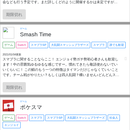
会なども行う予定です。まだ詳しくどのように開催するかは未定ですが、
優勝チームには少額にはなりますがプレゼントなども用意したいと思いま
す。 モンスターハンターだけでなくスマブラであったりその他ゲームのチ
期限切れ
ャンネルや、雑談チャンネルなども用意しております。 私自身サーバーの
管理人になるのが初めてですのでいろいろ使いにくいところがあるかもし
れませんが、皆さんの意見もお聞かせしてもらいながらより良いディスコ
ゲーム
ードサーバーにしていきたいと思います。
Smash Time
ゲーム
Switch
スマブラSP
大乱闘スマッシュブラザーズ
スマブラ
誰でも歓迎
2021/01/04更新
スマブラに関することならここ！ エンジョイ勢ガチ勢初心者さんも歓迎し
ます！中の雰囲気ゆるゆるな感じですー。慣れてきたら敬語使わないでい
いくらいに！ この鯖のもう一つの特徴はタイマンだけじゃなくていいこと
です。チーム戦がやりたい？もしくは四人乱闘？構いません♪どんどんスマ
ブラ楽しんじゃってくださいね！ 聞き専あり 音楽botや読み上げbotなども
用意しています！自分に合わない場合は抜けていいので一度のぞいてみて
期限切れ
はいかがでしょう？ 参加自由です。待ってますー！
ゲーム
ポケスマ
ゲーム
Switch
スマブラ
スマブラSP
大乱闘スマッシュブラザーズ
社会人
エンジョイ