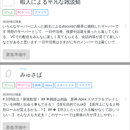
味のお絵描きやBlenderいじりで作業通話にも入り浸る予定ですのでものづ
暇人による平凡な雑談鯖
くりや作業をする方も大歓迎です！😊
ゲーム
PCゲーム
スマブラ
2024/06/12更新
いろんなサーバーに入った鯖主によるdiscordの限界に挑戦したサーバーで
す 理想のサーバーとして、一日中活発、挨拶や話題を振ったら返してくれ
る、 VCでの配信をみんなに楽しく見てもらえる、会話内容が見てて楽しい
などがあると思います 一日中活発はさすがに今のメンバーでは厳しいです
が、それ以外の項目なら 達成できてると思います！ サーバーとして選ばれ
る立場にあるので 選んでよかった！ここのメンバーでいたい！ と思われる
募集準備中
ように、皆さんの要望もどんどん聞いて、実行していきます！ どうぞご参
加よろしくお願いします。
ゲーム
みゅさば
ゲーム
PCゲーム
原神
Apex
スターレイル
スマブラ
2024/03/15更新
# 2/28設立！新規歓迎！ ## 🔷雑談は勿論、原神.Apex.スマブラをプレイし
ている仲間と出会う事もできる！ 【宣伝目的でもok】 【高浮上になると特
別ロールが貰えるかも...？】 ## 🍀【浮上したいけど入る輪がなくて話しづ
らい...】 そんな人も大丈夫！このサーバーでは新規の方が浮上しやすいよ
うに運営や古参の方が積極的に話しかけ、色々な人に認知してもらい、少
しでも話しやすくします！ ぜひ一緒に遊びましょう！ ### Join server↓
募集準備中