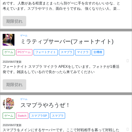
めです。 人数がある程度まとまったら別ゲーに手を出すのもいいかな、と
考えています。スプラやマリカ、面白そうですね。 強くなりたい人、楽し
みたい人、人との交流をしたい人、全員の意見を尊重しつつ、みんなが楽
しめるサーバーを目指しています。
期限切れ
ゲーム
ミラティブサーバー(フォートナイト)
ゲーム
PCゲーム
フォートナイト
スマブラ
マイクラ
全機種
2020/06/07更新
フォートナイト スマブラ マイクラ APEXをしています。フォトナが1番活
発です。雑談もしているので良かったら来てみてください
期限切れ
ゲーム
スマブラやろうぜ！
ゲーム
Switch
スマブラSP
スマブラ
2020/06/07更新
スマブラをメインにするサーバーです。ここで対戦相手を募って対戦した