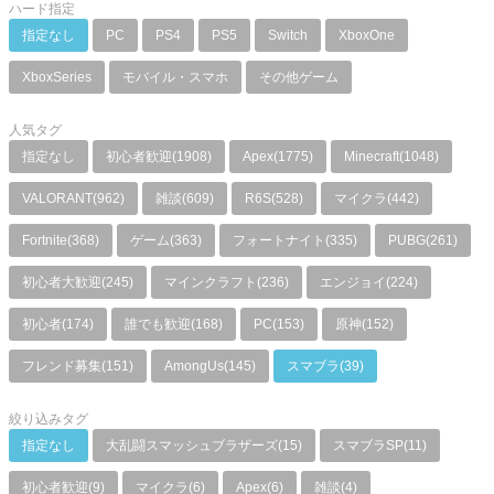
ハード指定
指定なし
PC
PS4
PS5
Switch
XboxOne
XboxSeries
モバイル・スマホ
その他ゲーム
人気タグ
指定なし
初心者歓迎(1908)
Apex(1775)
Minecraft(1048)
VALORANT(962)
雑談(609)
R6S(528)
マイクラ(442)
Fortnite(368)
ゲーム(363)
フォートナイト(335)
PUBG(261)
初心者大歓迎(245)
マインクラフト(236)
エンジョイ(224)
初心者(174)
誰でも歓迎(168)
PC(153)
原神(152)
フレンド募集(151)
AmongUs(145)
スマブラ(39)
絞り込みタグ
指定なし
大乱闘スマッシュブラザーズ(15)
スマブラSP(11)
初心者歓迎(9)
マイクラ(6)
Apex(6)
雑談(4)