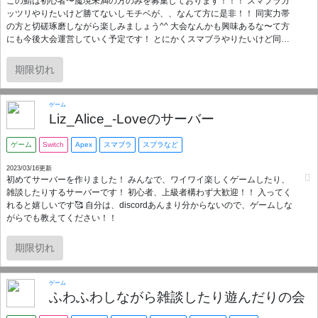
この鯖は初心者〜魔境未満の方のみを募集しております！！！ スマブラガ
ッツリやりたいけど勝てないしモチベが、、なんて方に是非！！ 同実力帯
の方と切磋琢磨しながら楽しみましょう^^ 大会なんかも興味あるな〜て方
にも今後大会運営していく予定です！ とにかくスマブラやりたいけど同じ
実力の方を探してる！って人にオススメですお待ちしております|ω･) 主の
チームにも付き合ってω･)|ω･)|ω･) ※鯖コンセプトを守る為に魔境未満では
期限切れ
無いと判断した方には確認をさせて頂きます。ご了承ください。
ゲーム
Liz_Alice_-Loveのサーバー
ゲーム
Switch
Apex
スマブラ
スプラなど
2023/03/16更新
初めてサーバーを作りました！ みんなで、ワイワイ楽しくゲームしたり、
雑談したりするサーバーです！ 初心者、上級者構わず大歓迎！！ 入ってく
れると嬉しいです🥰 自分は、discordあんまり分からないので、ゲームしな
がらでも教えてください！！
期限切れ
ゲーム
ふわふわしながら雑談したり遊んだりの会