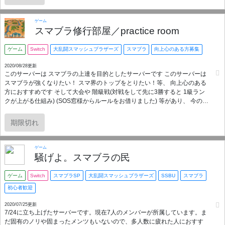
ゲーム
スマブラ修行部屋／practice room
ゲーム
Switch
大乱闘スマッシュブラザーズ
スマブラ
向上心のある方募集
2020/08/28更新
このサーバーは スマブラの上達を目的としたサーバーです このサーバーは
スマブラが強くなりたい！ スマ界のトップをとりたい！等、 向上心のある
方におすすめです そして大会や 階級戦(対戦をして先に3勝すると 1級ラン
クが上がる仕組み) (SOS窓様からルールをお借りました) 等があり、 今の自
分の実力の分かるシステムが 整っています 共に強くなりましょう！
期限切れ
ゲーム
騒げよ。スマブラの民
ゲーム
Switch
スマブラSP
大乱闘スマッシュブラザーズ
SSBU
スマブラ
初心者歓迎
2020/07/25更新
7/24に立ち上げたサーバーです。現在7人のメンバーが所属しています。ま
だ固有のノリや固まったメンツもいないので、多人数に疲れた人におすす