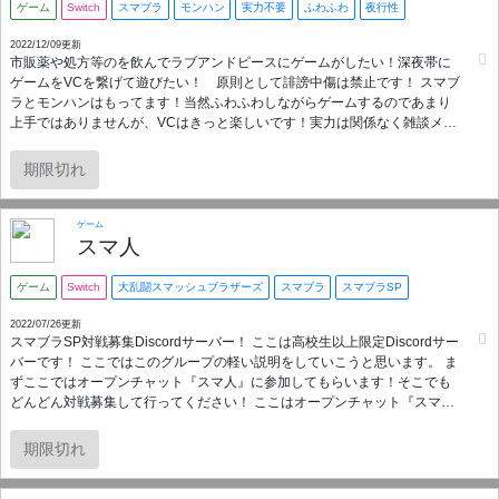
ゲーム
Switch
スマブラ
モンハン
実力不要
ふわふわ
夜行性
2022/12/09更新
市販薬や処方等のを飲んでラブアンドピースにゲームがしたい！深夜帯に
ゲームをVCを繋げて遊びたい！ 原則として誹謗中傷は禁止です！ スマブ
ラとモンハンはもってます！当然ふわふわしながらゲームするのであまり
上手ではありませんが、VCはきっと楽しいです！実力は関係なく雑談メイ
ンで楽しみましょうー！ VCは聞き専でも歓迎です！ まぁ、おくすりとゲ
ームが好きな夜行性の方向けのサーバーですが時間帯関係なく遊ぶ時もあ
期限切れ
りますのでどなたでも！
ゲーム
スマ人
ゲーム
Switch
大乱闘スマッシュブラザーズ
スマブラ
スマブラSP
2022/07/26更新
スマブラSP対戦募集Discordサーバー！ ここは高校生以上限定Discordサー
バーです！ ここではこのグループの軽い説明をしていこうと思います。 ま
ずここではオープンチャット『スマ人』に参加してもらいます！そこでも
どんどん対戦募集して行ってください！ ここはオープンチャット『スマ
人』 と言うオプチャからできたDiscordサーバーです。 ここにはいろいろ
な人達がいます ・vipに入ってない方 ・vipに入ってる方 ・スマメイトをや
期限切れ
っている方 いろいろな実力差の人達がいます！ 初心者さんも大歓迎です！
ここの年齢層の話をしていきます、ここは大学生が少し多め、社会人の方