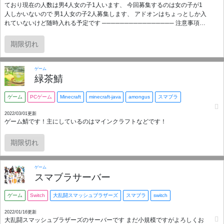
ており現在の人数は男4人女の子1人います、 今回募集するのは女の子が1
人しかいないので 男1人女の子2人募集します、 アドオンはちょっとしか入
れていないけど随時入れる予定です ──────────────── 注意事項※
小学6年生以上、面倒なこと大丈夫、暴言、下ネタは無しです ※2統合版
Realmsです！
期限切れ
ゲーム
緑茶鯖
ゲーム
PCゲーム
Minecraft
minecraft-java
amongus
スマブラ
2022/03/01更新
ゲーム鯖です！主にしているのはマインクラフトなどです！
期限切れ
ゲーム
スマブラサーバー
ゲーム
Switch
大乱闘スマッシュブラザーズ
スマブラ
switch
2022/01/16更新
大乱闘スマッシュブラザーズのサーバーです まだ小規模ですがよろしくお