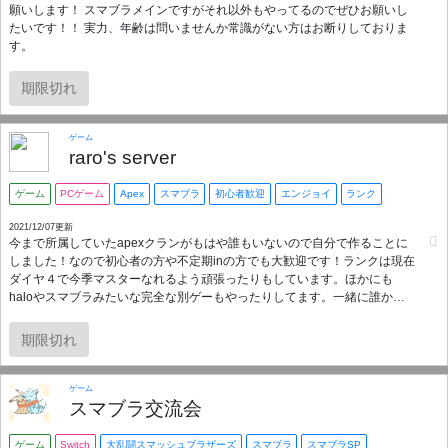
願いします！ スマブラメインですがそれ以外もやってるのでぜひお願いし
たいです！！ 実力、年齢は問いませんか常識がない方はお断りしておりま
す。
期限切れ
ゲーム
raro's server
ゲーム
PCゲーム
Apex
スマブラ
初心者歓迎
エンジョイ
ランク
2021/12/07更新
今まで所属していたapexクランがもはや誰もいないので自分で作ることに
しました！なので初心者の方や不定期inの方でも大歓迎です！ランクは現在
ダイヤ４で今季マスターなれるよう頑張ったりもしています。ほかにも
haloやスマブラみたいな完全な別ゲーもやったりしてます。一緒に誰かと
楽しくゲームをしたい方は是非！
期限切れ
ゲーム
スマブラ交流会
ゲーム
Switch
大乱闘スマッシュブラザーズ
スマブラ
スマブラSP