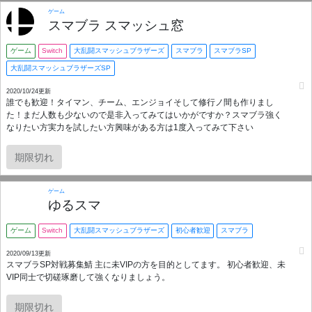
ゲーム
スマブラ スマッシュ窓
ゲーム
Switch
大乱闘スマッシュブラザーズ
スマブラ
スマブラSP
大乱闘スマッシュブラザーズSP
2020/10/24更新
誰でも歓迎！タイマン、チーム、エンジョイそして修行ノ間も作りまし
た！まだ人数も少ないので是非入ってみてはいかがですか？スマブラ強く
なりたい方実力を試したい方興味がある方は1度入ってみて下さい
期限切れ
ゲーム
ゆるスマ
ゲーム
Switch
大乱闘スマッシュブラザーズ
初心者歓迎
スマブラ
2020/09/13更新
スマブラSP対戦募集鯖 主に未VIPの方を目的としてます。 初心者歓迎、未
VIP同士で切磋琢磨して強くなりましょう。
期限切れ