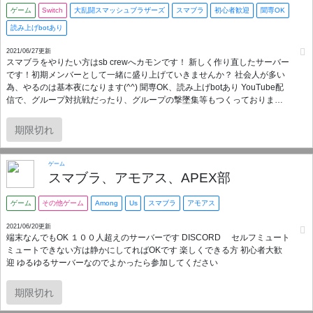
ゲーム
Switch
大乱闘スマッシュブラザーズ
スマブラ
初心者歓迎
聞専OK
読み上げbotあり
2021/06/27更新
スマブラをやりたい方はsb crewへカモンです！ 新しく作り直したサーバー
です！初期メンバーとして一緒に盛り上げていきませんか？ 社会人が多い
為、やるのは基本夜になります(^^) 聞専OK、読み上げbotあり YouTube配
信で、グループ対抗戦だったり、グループの撃墜集等もつくっておりま
す！ これから盛り上げていきましょう！ 宜しくお願いします！
期限切れ
ゲーム
スマブラ、アモアス、APEX部
ゲーム
その他ゲーム
Among
Us
スマブラ
アモアス
2021/06/20更新
端末なんでもOK １００人超えのサーバーです DISCORD セルフミュート
ミュートできない方は静かにしてればOKです 楽しくできる方 初心者大歓
迎 ゆるゆるサーバーなのでよかったら参加してください
期限切れ