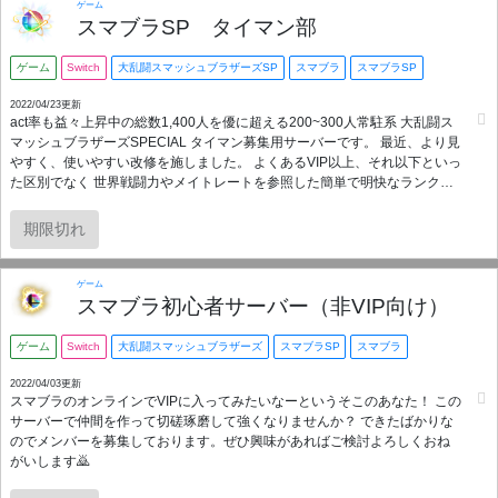
もいます！ もちろん高校生の人もいます！誰でも大歓迎です！みんなで仲
ゲーム
良くスマブラをやっていきましょう！ 以上、YOSIDAからでした。
スマブラSP タイマン部
ゲーム
Switch
大乱闘スマッシュブラザーズSP
スマブラ
スマブラSP
2022/04/23更新
act率も益々上昇中の総数1,400人を優に超える200~300人常駐系 大乱闘ス
マッシュブラザーズSPECIAL タイマン募集用サーバーです。 最近、より見
やすく、使いやすい改修を施しました。 よくあるVIP以上、それ以下といっ
た区別でなく 世界戦闘力やメイトレートを参照した簡単で明快なランク付
けをしています。 上はメイトレート2,000以上から、下は始めて間もない新
人さんまで幅広く活動しています。 実力不問、老若男女もなんのその。海
期限切れ
外の人もいるよ。 メインの対戦募集を軸に、痒い所に手が届く細かい機能
と 興味のない分野は目隠しできるスッキリ機能を兼ね備えた、使いやすさ
に特化したサーバーとなっています。 ・このサーバーの特徴 １．タイマン
ゲーム
募集、それ以外もその他チャンネルで可能 ２．充分な量のボイスチャッ
スマブラ初心者サーバー（非VIP向け）
ト、読み上げBOT、テキストチャンネル完備 ３．普通の雑談チャンネルと
一定時間で発言が消えるチラシの裏（目隠し可能） ４．困ったことはなん
ゲーム
Switch
大乱闘スマッシュブラザーズ
スマブラSP
スマブラ
でも相談できる、ググらなくてもいい質問チャンネル（目隠し可能） ５．
ジムチャレンジ！サーバーの猛者相手に気兼ねなく対戦希望できるシステ
2022/04/03更新
スマブラのオンラインでVIPに入ってみたいなーというそこのあなた！ この
ムがあります（目隠し可能） ６．管理人への直通チャンネルあり。意見・
サーバーで仲間を作って切磋琢磨して強くなりませんか？ できたばかりな
要望はしっかり受け止めます。 ７．ゆるふわまったり独裁系ディストピア
のでメンバーを募集しております。ぜひ興味があればご検討よろしくおね
サーバーです。人数に対して、治安の良さのバランスがとても良いです。
がいします🙇
あくまで「対戦募集が主」のサーバーということを忘れない運営をしてい
ます。 興味が出たらぜひ一緒に遊びましょう！合わなかったら即抜けした