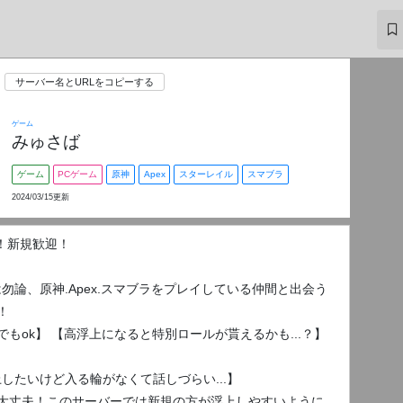
サーバー名とURLをコピーする
ゲーム
みゅさば
ゲーム
PCゲーム
原神
Apex
スターレイル
スマブラ
2024/03/15更新
設立！新規歓迎！
談は勿論、原神.Apex.スマブラをプレイしている仲間と出会う
！
でもok】 【高浮上になると特別ロールが貰えるかも...？】
浮上したいけど入る輪がなくて話しづらい...】
大丈夫！このサーバーでは新規の方が浮上しやすいように