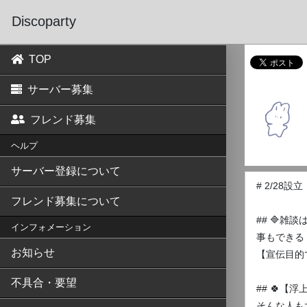
Discoparty
TOP
サーバー募集
フレンド募集
ヘルプ
サーバー登録について
# 2/28
フレンド募集について
## 🔷雑
インフォメーション
事もできる
お知らせ
【宣伝目的
不具合・要望
## 🍀【
そんな人も