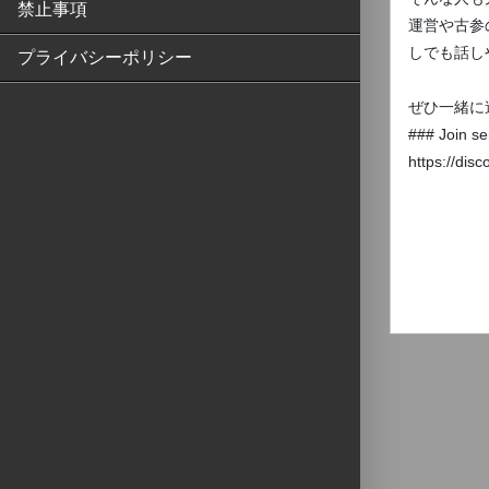
禁止事項
運営や古参
しでも話し
プライバシーポリシー
ぜひ一緒に
### Join se
https://dis