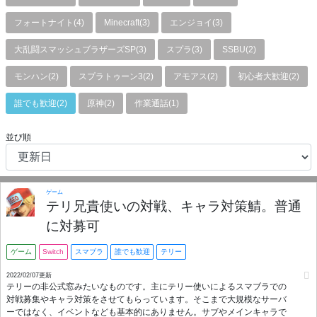
フォートナイト(4)
Minecraft(3)
エンジョイ(3)
大乱闘スマッシュブラザーズSP(3)
スプラ(3)
SSBU(2)
モンハン(2)
スプラトゥーン3(2)
アモアス(2)
初心者大歓迎(2)
誰でも歓迎(2)
原神(2)
作業通話(1)
並び順
ゲーム
テリ兄貴使いの対戦、キャラ対策鯖。普通
に対募可
ゲーム
Switch
スマブラ
誰でも歓迎
テリー
2022/02/07更新
テリーの非公式窓みたいなものです。主にテリー使いによるスマブラでの
対戦募集やキャラ対策をさせてもらっています。そこまで大規模なサーバ
ーではなく、イベントなども基本的にありません。サブやメインキャラで