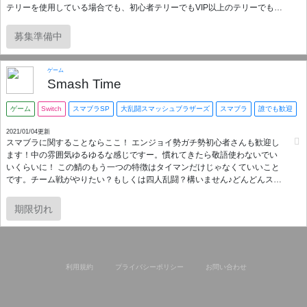
テリーを使用している場合でも、初心者テリーでもVIP以上のテリーでも、
テリーが少しでも触れるなら誰でも参加可能です。鯖主は私Est,マホロア
TVが務めさせております。サーバーの質問等受け付けていますので、お困
募集準備中
りの際はご質問頂ければ返信致します。ただ私学生の為、返信が少し遅れ
る場合があります(笑) Twitterをしている場合は主私にDMで問い合わせても
かまいません。同じ名前でやってるので。一応言っときますと私のテリー
ゲーム
は1070万程です。
Smash Time
ゲーム
Switch
スマブラSP
大乱闘スマッシュブラザーズ
スマブラ
誰でも歓迎
2021/01/04更新
スマブラに関することならここ！ エンジョイ勢ガチ勢初心者さんも歓迎し
ます！中の雰囲気ゆるゆるな感じですー。慣れてきたら敬語使わないでい
いくらいに！ この鯖のもう一つの特徴はタイマンだけじゃなくていいこと
です。チーム戦がやりたい？もしくは四人乱闘？構いません♪どんどんスマ
ブラ楽しんじゃってくださいね！ 聞き専あり 音楽botや読み上げbotなども
用意しています！自分に合わない場合は抜けていいので一度のぞいてみて
期限切れ
はいかがでしょう？ 参加自由です。待ってますー！
利用規約
プライバシーポリシー
お問い合わせ