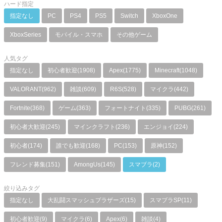
ハード指定
指定なし
PC
PS4
PS5
Switch
XboxOne
XboxSeries
モバイル・スマホ
その他ゲーム
人気タグ
指定なし
初心者歓迎(1908)
Apex(1775)
Minecraft(1048)
VALORANT(962)
雑談(609)
R6S(528)
マイクラ(442)
Fortnite(368)
ゲーム(363)
フォートナイト(335)
PUBG(261)
初心者大歓迎(245)
マインクラフト(236)
エンジョイ(224)
初心者(174)
誰でも歓迎(168)
PC(153)
原神(152)
フレンド募集(151)
AmongUs(145)
スマブラ(2)
絞り込みタグ
指定なし
大乱闘スマッシュブラザーズ(15)
スマブラSP(11)
初心者歓迎(9)
マイクラ(6)
Apex(6)
雑談(4)