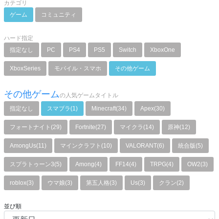
カテゴリ
ゲーム
コミュニティ
ハード指定
指定なし
PC
PS4
PS5
Switch
XboxOne
XboxSeries
モバイル・スマホ
その他ゲーム
その他ゲーム
の人気ゲームタイトル
指定なし
スマブラ(1)
Minecraft(34)
Apex(30)
フォートナイト(29)
Fortnite(27)
マイクラ(14)
原神(12)
AmongUs(11)
マインクラフト(10)
VALORANT(6)
統合版(5)
スプラトゥーン3(5)
Among(4)
FF14(4)
TRPG(4)
OW2(3)
roblox(3)
ウマ娘(3)
第五人格(3)
Us(3)
クラン(2)
並び順