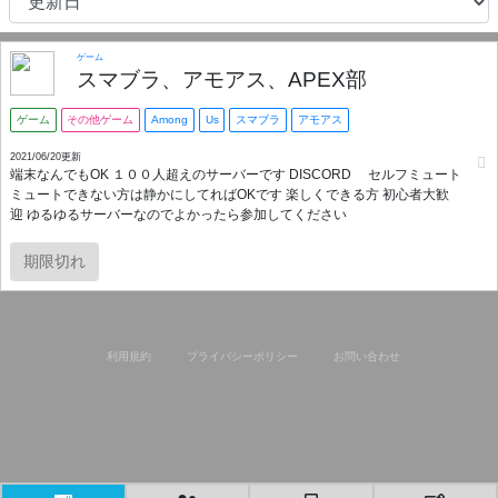
ゲーム
スマブラ、アモアス、APEX部
ゲーム
その他ゲーム
Among
Us
スマブラ
アモアス
2021/06/20更新
端末なんでもOK １００人超えのサーバーです DISCORD セルフミュート
ミュートできない方は静かにしてればOKです 楽しくできる方 初心者大歓
迎 ゆるゆるサーバーなのでよかったら参加してください
期限切れ
利用規約
プライバシーポリシー
お問い合わせ