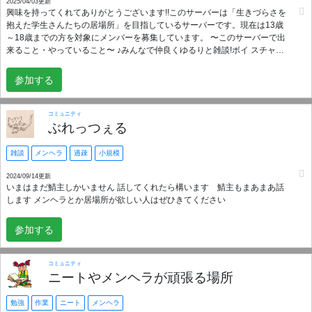
ーとくずだめにんげんほしいです。やっぱりにんげんのさいていへんもと
2025/04/03更新
興味を持ってくれてありがとうございます!!このサーバーは「生きづらさを
めるです。ふあんについて、おはなしをしたいです。‥ふ！ふ‥！や‥！おく
抱えた学生さんたちの居場所」を目指しているサーバーです。現在は13歳
すりで、めんたるがくるくるしてらりるれろなので、このおへやはあらゆ
～18歳までの方を対象にメンバーを募集しています。 〜このサーバーで出
るすべてのことをきょようするのですよ。かの、かうんせらーなどとい
来ること・やっていること〜 ♪みんなで仲良くゆるりと雑談!ボイ スチャッ
う、たにんのよわみにつけこむのがだいすきなものたちのいいなりにはな
トもテキストチャットもあ ります👍🏻 ♪新規さんと交流できるチャンネルも
らないです。ゆえに、いじめられてるひとはなにもわるくないのに、それ
あり!急に雑談チャンネル等に入りに くい場合はそこで挨拶してみてね! (作
なのにせかいからおいだされて、ひていされて、さらにはきずつけられ
参加する
ったばかりなのでログがあんまり ないですが気にせず使ってくださ い!) ♪メ
て、そのふじょうりに、おいつめられてるひとたちがあつまればいいなー
ンバー達に相談出来る!独り言や 愚痴、本音をつぶやくのもOK! ♪ボイスチ
とおもいます。ですので、せいしんか、にいくべきではありません。すな
ャットは聞き専でも大歓 迎!読み上げbotもいるし、なれたら ぜひミュート
わちここは、ただいみのないことをする。それじたいをもくてきとしたば
コミュニティ
外してお話しよう👍🏻 その他イラストや音楽チャンネル等色々あります!身内
ぶれっつぇる
しょであり、それとどうじに、このりふじんなしゃかいへのはんぎゃくの
ノリは少ない方だと思うので馴染みやすいと思います!合わなかったら即抜
のろしとして、そのだいいっぽをここにきざむのです。しゃかいからはい
けOK!ぜひ1度覗いてみてください!待ってます☺️ ※鯖主はサーバー運営初心
せきされたものどものさいごのすみかとして、ていきょうされしばしょな
雑談
メンヘラ
過疎
小規模
者なので分からないこと多いですが優しく教えていただけると助かります!
のですここは。あと、しょうしんしょうめい、げんじつはくそなのです。
いきるのつらいのです。おくすりはもうのみたくないのです。つまりはこ
2024/09/14更新
いまはまだ鯖主しかいません 話してくれたら構います 鯖主もまあまあ話
こを、にっきとしてもかつようしてかまわないのです。
します メンヘラとか居場所が欲しい人はぜひきてください
参加する
コミュニティ
ニートやメンヘラが頑張る場所
勉強
作業
ニート
メンヘラ