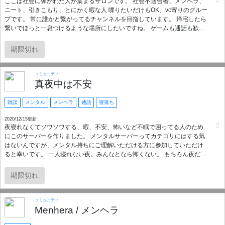
ここは社会に弾かれた人が集まるサロンです。 社会不適合者、メンヘラ、
ニート、引きこもり、とにかく暇な人 喋りたいだけもOK、vc寄りのグルー
プです。 常に誰かと繋がってるチャンネルを目指しています。 帰宅したら
繋いでほっと一息つけるような場所にしたいですね。 ゲームも通話も歓迎
です！
期限切れ
コミュニティ
真夜中は不安
雑談
メンタル
メンヘラ
通話
寝落ち
2020/12/15更新
夜寝れなくてソワソワする、暇、不安、怖いなど不眠で困ってる人のため
にこのサーバーを作りました。 メンタルサーバーってカテゴリにはする気
はないんですが、メンタル持ちにご理解いただける方に参加していただけ
ると幸いです。 一人寝れない夜。みんなとなら怖くない。 もちろん夜だけ
ではなく、24時間使っていただいても構いません。 通話だけではなくチャ
ットだけや聞き専でも大歓迎です。
期限切れ
コミュニティ
Menhera / メンヘラ