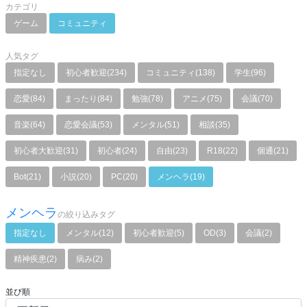
カテゴリ
ゲーム
コミュニティ
人気タグ
指定なし
初心者歓迎(234)
コミュニティ(138)
学生(96)
恋愛(84)
まったり(84)
勉強(78)
アニメ(75)
会議(70)
音楽(64)
恋愛会議(53)
メンタル(51)
相談(35)
初心者大歓迎(31)
初心者(24)
自由(23)
R18(22)
個通(21)
Bot(21)
小説(20)
PC(20)
メンヘラ(19)
メンヘラ
の絞り込みタグ
指定なし
メンタル(12)
初心者歓迎(5)
OD(3)
会議(2)
精神疾患(2)
病み(2)
並び順