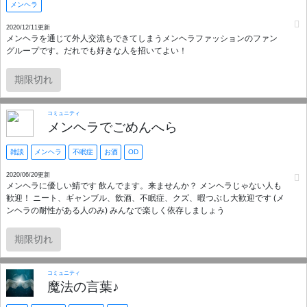
メンヘラ
2020/12/11更新
メンヘラを通じて外人交流もできてしまうメンヘラファッションのファン
グループです。だれでも好きな人を招いてよい！
期限切れ
コミュニティ
メンヘラでごめんへら
雑談
メンヘラ
不眠症
お酒
OD
2020/06/20更新
メンヘラに優しい鯖です 飲んでます。来ませんか？ メンヘラじゃない人も
歓迎！ ニート、ギャンブル、飲酒、不眠症、クズ、暇つぶし大歓迎です (メ
ンヘラの耐性がある人のみ) みんなで楽しく依存しましょう
期限切れ
コミュニティ
魔法の言葉♪