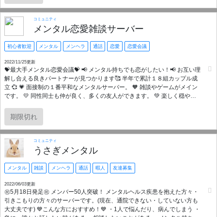
方もない高さのハードルがあることを理解しているからです) 【その他】 ・
出入りなどは基本的にご自由にどうぞ！ ・サーバー参加後、自己紹介を記
入していただく簡単な認証がございます。24時間以内にこちらを行ってく
コミュニティ
ださい。 ・人数制限のない大部屋＋人数制限のある少人数部屋という構成
メンタル恋愛雑談サーバー
です。 ・メンタルロールを付与しないと人数制限のあるVCには参加、閲覧
できないようになっております。 ここまでお読みいただき、ありがとうご
初心者歓迎
メンタル
メンヘラ
通話
恋愛
恋愛会議
ざいます。皆様との素敵な出会いをお待ちしております。
2022/11/25更新
💝最大手メンタル恋愛会議💝 📢 メンタル持ちでも恋がしたい！📢 お互い理
解し合える良きパートナーが見つかります🥰 半年で累計１８組カップル成
立 💞 💗 面接制の１番平和なメンタルサーバー。 🧡 雑談やゲームがメイン
です。 💛 同性同士も仲が良く、多くの友人ができます。 💚 楽しく穏やか
な優しい空間です。気兼ねなくお話しできます。 💜人間関係に疲れた…な
ど、癒しを求めている方に最適！ 💝数ある恋愛サーバ―の中でトップ３✨
期限切れ
💖 毎週イベントを開催💖 新規さんもすぐに馴染めます😉 💘 お２人以外に
見えない個室もご用意💘 個通が盛ん！ゆっくり仲を深められます😊 🔰 面接
は簡単です🔰 ２４時間受付中！チャットでの簡単なやり取りです🙂 👌 💓
コミュニティ
参加条件は至ってシンプル️💓 ・精神疾患（医師診断）の方 ・１８歳以上の
うさぎメンタル
男女の皆さん（高校生不可） ・未婚の方 ・最低限のマナーを守れる方 🙏
女性の方急募🙏 是非お気軽に面接にお越しくださいませ。 💗 恋人がいる女
メンタル
雑談
メンヘラ
通話
暇人
友達募集
性の方も大歓迎！ノンプレイヤーとして参加可能です。
2022/06/03更新
㊗️5月18日発足㊗️ メンバー50人突破！ メンタルヘルス疾患を抱えた方々・
引きこもりの方々のサーバーです。(現在、通院できない・していない方も
大丈夫です) 💙こんな方におすすめ！💙 ・1人で悩んだり、病んでしまう ・