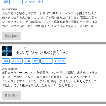
通話
メンヘラ
メンタル
会議
2020/04/30更新
言葉に魔法が宿ると信じて。 設立（2020.4.17） メンタルを抱えてるけど
前向きに生きる人の支えになれれば と思い立ち上げました。 言葉には色々
な力があります。 時には原動力になり、底知れぬ力を発揮したり 時には傷
つけ、傷つけられ、悲しい思いをしたり 時には人生をかえるような、魔法
の言葉があります。 魔法の言葉では、相手を思いやり 助け合えるような仲
間を募集しています。 人数が集まればイベントなども 考えておりますの
期限切れ
で、 積極的なご参加、お待ちしております
コミュニティ
色んなジャンルのお話〜。
雑談
メンヘラ
追加
通話
チャット
出来たて
2020/01/21更新
最近出来たサーバーです！ 雑談部屋、メンヘラさん部屋、通話 色々ありま
す（沢山とはいってない） 多分皆さんに追加して欲しいとか言われてドン
ドン追加します！（部屋を） まだほぼ誰もいませんが、とりあえず入って
て欲しいです！後から来た人と話せます！（当たり前だ）。
期限切れ