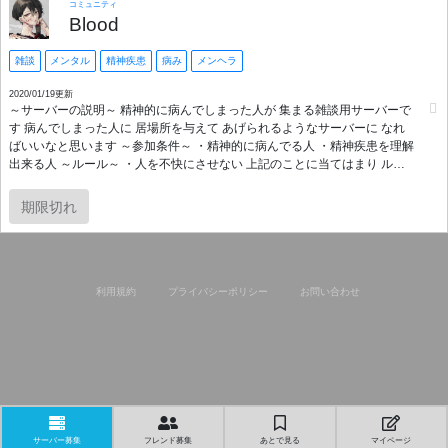
コミュニティ
Blood
雑談
メンタル
精神疾患
病み
メンヘラ
2020/01/19更新
～サーバーの説明～ 精神的に病んでしまった人が 集まる雑談用サーバーで
す 病んでしまった人に 居場所を与えて あげられるようなサーバーに なれ
ばいいなと思います ～参加条件～ ・精神的に病んでる人 ・精神疾患を理解
出来る人 ～ルール～ ・人を不快にさせない 上記のことに当てはまり ルー
ルを守れる人なら 誰でも大歓迎щ(ﾟДﾟщ) 是非参加よろしくお願いします*_
_) 系列サーバー▼ ～サーバーの説明～ 精神的に病んでしまった人が 集ま
期限切れ
る雑談用サーバーです 病んでしまった人に 居場所を与えて あげられるよう
なサーバーに なればいいなと思います ～参加条件～ ・精神的に病んでる人
・精神疾患を理解出来る人 ～ルール～ ・人を不快にさせない 上記のことに
当てはまり ルールを守れる人なら 誰でも大歓迎щ(ﾟДﾟщ) 是非参加よろしく
お願いします*_ _) 系列サーバー▼
利用規約
プライバシーポリシー
お問い合わせ
https://disboard.org/ja/server/668150444417351690 管理人代表:まなてぃ
令和2年1月17日 設立
サーバー募集
フレンド募集
あとで見る
マイページ