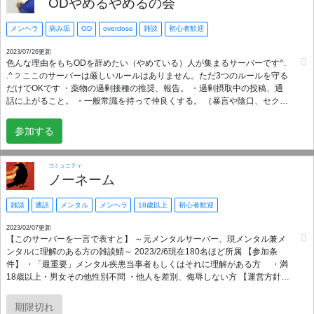
象は好印象で分からない事も管理がしっかり丁寧に教えてくれます。
ODやめるやめるの会
メンヘラ
病み垢
OD
overdose
雑談
初心者歓迎
2023/07/26更新
色んな理由をもちODを辞めたい（やめている）人が集まるサーバーです^.
.^ ੭ ここのサーバーは厳しいルールはありません。ただ3つのルールを守る
だけでOKです ・薬物の過剰接種の推奨、報告。 ・過剰摂取中の投稿、通
話に上がること。 ・一般常識を持って仲良くする。 （暴言や陰口、セクハ
ラ行為などは無し。） 人それそれぞれ辞めたい理由は異なります>𖥦<.ᐟ.ᐟ.ᐟ
・お金がかかる ・体に悪い ・医者にとめられている ・自傷をやめたい、控
参加する
えたい などなど… 気軽に入って一緒に支え合いましょう！サーバーの人が
増えれば増えるほど仲間が増えていきます！ 友達に悩んでいる子がいたら
ぜひ招待してあげてね>_< ♡ みんなで無理せず頑張りましょうദ്ദിᐢ- ̫-ᐢ₎
コミュニティ
ノーネーム
雑談
通話
メンタル
メンヘラ
18歳以上
初心者歓迎
2023/02/07更新
【このサーバーを一言で表すと】 ～元メンタルサーバー、現メンタル兼メ
ンタルに理解のある方の雑談鯖～ 2023/2/6現在180名ほど所属 【参加条
件】 ・「最重要」メンタル疾患当事者もしくはそれに理解がある方 ・満
18歳以上・男女その他性別不問 ・他人を差別、侮辱しない方 【運営方針】
・新規さんは大歓迎します。どうしても見知った顔などの身内感は最低限
ありますが極力おさえています。 (理由としては、参加、VC浮上までに途
期限切れ