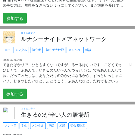
苦手な方は、無理をなさらないようにしてください。 まだ診断を受けてい
ない方も歓迎しています。 傷の有無や深さ、年齢などは問いません。でき
る限り、誰にとっても安心して過ごせる場所にしていきたいと思っていま
参加する
す。 各チャンネルの用途については、PCの場合は画面上部、スマホの場合
は右側のメニューから確認できます。
コミュニティ
ルナシーナイトメアネットワーク
自由
メンタル
初心者
初心者大歓迎
メンヘラ
雑談
2025/04/24更新
できたばかりで、ひともすくないですが、るーるはないです。こどくでさ
びしくて、ふあんで、いきるのたいへんでつらいよね。でもあんしんして
ね。だってわたしは、あなただけのみかたになるから、ずっといっしょに
いよ。じさつしたいひと、ふとうこう、ふあんなひと、だれでもはいって
ー。ひとりの、いばしょになれたらいいな。ただいきてるだけで、えらい
しとてもすごいから、いきて。さんかだけでも、なんでもおっけー。あい
参加する
さつはしてもしなくても、どっちでもいいよー。じんせいにつかれたらき
てね。あなたはあなたのままで、かわらなくていいよ。すべてうけいれる
から。もう、どりょくなんてしなくていいんだよ。あなたはいままで、じ
コミュニティ
ゅうぶんがんばったんだから。ねんれいにかんけいなく、ざつだんとか、
生きるのが辛い人の居場所
そうだんなどをしたいです。おはなしをする。もくてきはなし！じさつよ
くない。なのでみんなあつまれー。そういうかんじのゆるいおへやです。
メンヘラ
学生
メンタル
病み
相談
初心者歓迎
だれでもさんかしていただけるとうれしーです。かもんっ！かもんっ！に