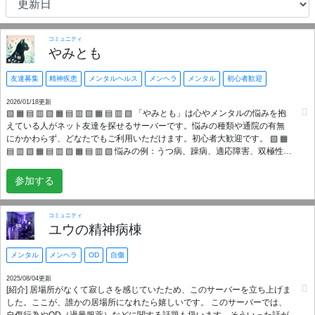
コミュニティ
やみとも
友達募集
精神疾患
メンタルヘルス
メンヘラ
メンタル
初心者歓迎
2026/01/18更新
▧ ▦ ▤ ▥ ▧ ▦ ▤ ▥ ▧ ▦ ▤ ▥ ▧ 「やみとも」は心やメンタルの悩みを抱
えている人がネット友達を探せるサーバーです。悩みの種類や通院の有無
にかかわらず、どなたでもご利用いただけます。初心者大歓迎です。 ▧ ▦
▤ ▥ ▧ ▦ ▤ ▥ ▧ ▦ ▤ ▥ ▧ 悩みの例：うつ病、躁病、適応障害、双極性障
害、不安障害、パニック障害、統合失調症、解離性同一性障害、ひきこも
り、発達障害、ASD、ADHD、LD、グレーゾーン、自閉症、高次脳機能障
参加する
害、性同一性障害、PTSD、強迫性障害、摂食障害、過食症、拒食症、依存
症、睡眠障害、過眠症、不眠症、OD、自律神経失調症、トゥレット症候
群、認知症、知的障害、自傷行為、リストカット、HSP、学習障害、てん
コミュニティ
かん、急性ストレス障害、気分障害、場面緘黙症、吃音症、心因性失声
ユウの精神病棟
症、パーソナリティ障害、愛着障害、アダルトチルドレン、ニート、不登
校、セクシャルマイノリティ、LGBTQ、PMS、PMDD など
メンタル
メンヘラ
OD
自傷
2025/08/04更新
[紹介] 居場所がなくて寂しさを感じていたため、このサーバーを立ち上げま
した。ここが、誰かの居場所になれたら嬉しいです。 このサーバーでは、
自傷行為やOD（過量服薬）などに関する話題も扱います。そういった話が