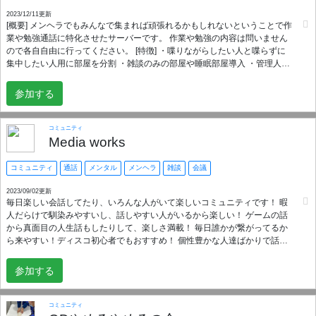
2023/12/11更新
[概要] メンヘラでもみんなで集まれば頑張れるかもしれないということで作
業や勉強通話に特化させたサーバーです。 作業や勉強の内容は問いません
ので各自自由に行ってください。 [特徴] ・喋りながらしたい人と喋らずに
集中したい人用に部屋を分割 ・雑談のみの部屋や睡眠部屋導入 ・管理人は
ニートでメンヘラでコミュ障 ・管理人が無駄に自作ボットを作っている ・
サーバーに追加して欲しいものがあったら提案可能 ・自己紹介不要 ・
参加する
readmeを読んでチェックボタンを押すだけで加入可能
コミュニティ
Media works
コミュニティ
通話
メンタル
メンヘラ
雑談
会議
2023/09/02更新
毎日楽しい会話してたり、いろんな人がいて楽しいコミュニティです！ 暇
人だらけで馴染みやすいし、話しやすい人がいるから楽しい！ ゲームの話
から真面目の人生話もしたりして、楽しさ満載！ 毎日誰かが繋がってるか
ら来やすい！ディスコ初心者でもおすすめ！ 個性豊かな人達ばかりで話し
てて飽きない 年齢幅があるのにそれを感じない空間が心地いいなって思い
ます お酒を飲みながら雑談をするのが好きな方！！ 色んな人と雑談してぇ
参加する
ー！！！って方！！！ とにかく暇な方！！！そんな方達におすすめでー
す！！！ まったりとわいわいした会話もできる高品質サーバー。 年齢層は
18－40代まで色んな人がいますしアクティブ率が高いです。 サーバーの印
コミュニティ