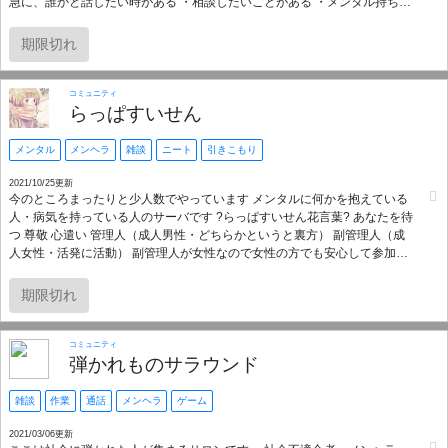
急に、誰かと話したい時がある ・相談したいことがある ・メンタル持ち同
士で色んな話がしたい ・辛い気持ちを吐き出したい 💛このサーバーのいい
ところ💛 ・通話が割と活発 ・固定でグループなどもなく、誰でもすぐに馴
期限切れ
染みやすいサーバーです！ ・面接などは一切無し！誹謗中傷をしない、な
ど最低限のルールを守っていただけるならどなたでも大歓迎！ ・チャンネ
ルもたくさんあるので、入ってみたら楽しいと思います😊 ・定期的に新規
コミュニティ
の方が馴染めるようなイベントをやります。もちろん参加は自由です！
らっぱすいせん
⚠️NG 最初から出会い目的の方(人間関係ですので、関わっていくうちに恋
愛になるのは大丈夫です)、荒らし、暴言誹謗中傷をする方。メンタル疾患
メンタル
メンヘラ
雑談
ニート
引きこもり
に理解のない方。日本語で意思疎通できる方(sorry、Japanese only) まった
りみんな優しいサーバーを目指してます。ゆるく楽しく行きましょう☺️
2021/10/25更新
今のところまったりと少人数でやっています メンタルに何かを抱えている
人・病気を持っている人のサーバです ?らっぱすいせん花言葉? あなたを待
つ 尊敬 心遣い 管理人（成人男性・どちらかというと裏方） 副管理人（成
人女性・活発に活動） 副管理人が女性なので女性の方でも安心して参加し
て頂けると思います。 年齢16歳以上 男女問わず出会い厨はBANします 管
理人はマイクが使えないので通話の返事はチャットになります。チャット
期限切れ
の人とのVCが無理な人にはこの鯖は向いていませんのでご参加は控えて下
さい （通話用チャットはログが残らない様30秒間隔で消えます）
コミュニティ
弾かれものサラウンド
雑談
作業
通話
メンヘラ
ゲーム
2021/03/06更新