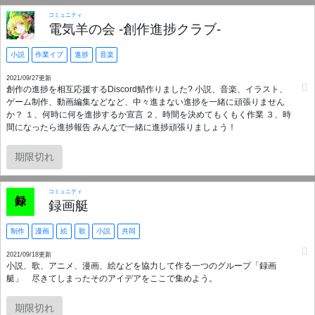
コミュニティ
電気羊の会 -創作進捗クラブ-
小説
作業イプ
進捗
音楽
2021/09/27更新
創作の進捗を相互応援するDiscord鯖作りました? 小説、音楽、イラスト、
ゲーム制作、動画編集などなど、中々進まない進捗を一緒に頑張りません
か？ １、何時に何を進捗するか宣言 ２、時間を決めてもくもく作業 ３、時
間になったら進捗報告 みんなで一緒に進捗頑張りましょう！
期限切れ
コミュニティ
録画艇
制作
漫画
絵
歌
小説
共同
2021/09/18更新
小説、歌、アニメ、漫画、絵などを協力して作る一つのグループ「録画
艇」 尽きてしまったそのアイデアをここで集めよう。
期限切れ