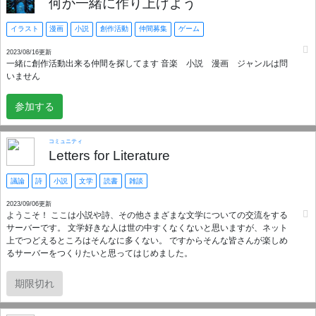
何か一緒に作り上げよう
イラスト
漫画
小説
創作活動
仲間募集
ゲーム
2023/08/16更新
一緒に創作活動出来る仲間を探してます 音楽 小説 漫画 ジャンルは問
いません
参加する
コミュニティ
Letters for Literature
議論
詩
小説
文学
読書
雑談
2023/09/06更新
ようこそ！ ここは小説や詩、その他さまざまな文学についての交流をする
サーバーです。 文学好きな人は世の中すくなくないと思いますが、ネット
上でつどえるところはそんなに多くない。 ですからそんな皆さんが楽しめ
るサーバーをつくりたいと思ってはじめました。
期限切れ