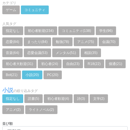
カテゴリ
ゲーム
コミュニティ
人気タグ
指定なし
初心者歓迎(234)
コミュニティ(138)
学生(96)
恋愛(84)
まったり(84)
勉強(78)
アニメ(75)
会議(70)
音楽(64)
恋愛会議(53)
メンタル(51)
相談(35)
初心者大歓迎(31)
初心者(24)
自由(23)
R18(22)
個通(21)
Bot(21)
小説(20)
PC(20)
小説
の絞り込みタグ
指定なし
読書(5)
初心者歓迎(4)
詩(3)
文学(2)
アニメ(2)
ライトノベル(2)
並び順