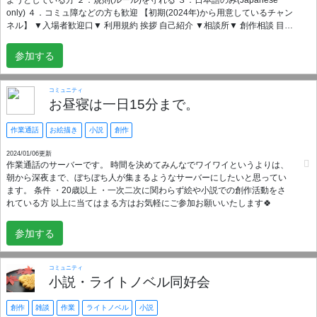
ようとしている方 ２．規則(ルール)を守れる ３．日本語のみ(Japanese
only) ４．コミュ障などの方も歓迎 【初期(2024年)から用意しているチャン
ネル】 ▼入場者歓迎口▼ 利用規約 挨拶 自己紹介 ▼相談所▼ 創作相談 目安
箱 キック・BAN対象報告 ▼創作交流▼ 雑談交流 混合交流 絵・イラスト交
流 文・テキスト交流 漫画・コミック交流 ▼BL・GL・R15・R18▼ BL専用
参加する
交流 GL専用交流 R15・R18専用交流 ▼作業交流▼ 作業雑談 進捗報告 作業
通話 【クリエイト・ミックス(サーバー)について】 当サーバーはSNSで交
流を持つことが不安な創作者の方々や、精神(メンタル)が脆いサーバー主が
コミュニティ
安心して交流を行えることを目的としたサーバーです。 一次創作・二次創
お昼寝は一日15分まで。
作に関係なく、創作をしている日本語を話せる方なら誰であろうと入る事
が出来ます。
作業通話
お絵描き
小説
創作
2024/01/06更新
作業通話のサーバーです。 時間を決めてみんなでワイワイというよりは、
朝から深夜まで、ぼちぼち人が集まるようなサーバーにしたいと思ってい
ます。 条件 ・20歳以上 ・一次二次に関わらず絵や小説での創作活動をさ
れている方 以上に当てはまる方はお気軽にご参加お願いいたします🍀
参加する
コミュニティ
小説・ライトノベル同好会
創作
雑談
作業
ライトノベル
小説