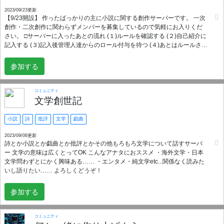
2023/09/23更新
【9/23開設】 作ったばっかりの主に小説に関する創作サーバーです。 一次
創作・二次創作に関わらずメンバーを募集しているので気軽にお入りくだ
さい。 □サーバーに入ったあとの流れ (１)ルールを確認する (２)自己紹介に
記入する (３)記入後管理人達からのロール付与を待つ (４)あとはルールさえ
守れば自由です □任意 ジャンルに沿ったロールを用意しているのでロール
付与部屋で自分に合った物を付与してください。
参加する
コミュニティ
文学創世記
小説
詩
批評
文学
戯曲
2023/09/06更新
詩とか小説とか戯曲とか批評とかその他もろもろ文学について話すサーバ
ー 文学の意味は広くとってOK こんなアナタにおススメ ・海外文学・日本
文学問わずとにかく興味ある…… ・エンタメ・純文学etc...関係なく読みた
いし語りたい…… よろしくどうぞ！
参加する
コミュニティ