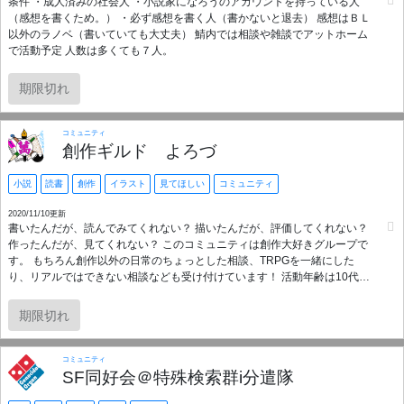
条件 ・成人済みの社会人 ・小説家になろうのアカウントを持っている人
（感想を書くため。） ・必ず感想を書く人（書かないと退去） 感想はＢＬ
以外のラノベ（書いていても大丈夫） 鯖内では相談や雑談でアットホーム
で活動予定 人数は多くても７人。
期限切れ
コミュニティ
創作ギルド よろづ
小説
読書
創作
イラスト
見てほしい
コミュニティ
2020/11/10更新
書いたんだが、読んでみてくれない？ 描いたんだが、評価してくれない？
作ったんだが、見てくれない？ このコミュニティは創作大好きグループで
す。 もちろん創作以外の日常のちょっとした相談、TRPGを一緒にした
り、リアルではできない相談なども受け付けています！ 活動年齢は10代か
ら30代、男女比８：２程度、北はイギリスから、南はオーストラリアま
で、国内のみならずダイバーシティーに富んだメンバーで活動していま
期限切れ
す。 私たちのブーストは創作ですが、作品を眺めるだけの方や、話し相手
が欲しいだけの方もおｋです。 是非参加くださいませ！
コミュニティ
SF同好会＠特殊検索群i分遣隊