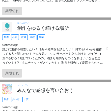
の話、TRPGやロールプレイングなど、誰でも大歓迎！ メンバーの皆さん
が好きなようにお使いください。 公式Twitterの通知機能でログ・ホライズ
ンの最新情報もチェックできますよ！ さあ「エルダー・テイル」の世界へ
期限切れ
飛び込みましょう！ ※サーバー参加後、簡単なキャラクター作成をするこ
とによって、全チャンネルが使えるようになります。 公式Twitter：
@loghorizon_dsc
コミュニティ
創作をゆるく続ける場所
創作
小説
読書
感想
作業
2021/07/05更新
誰かに進捗を報告したい！ 悩みや疑問を相談したい！ 何でもいいから創作
してる人と話したい！ そんな思いでこのサーバーを立ち上げました( ´∀｀)
創作をゆるく続けていくための、溜まり場的なものになればいいなぁと思
っています?（主にチャットがメインかも） 進捗を報告して反応をもらった
り、作品を提出して一言感想をもらったり、あの本よかったよ～とか適当
に駄弁りましょう( ´∀`)/ 不馴れな点も多々ありますが、何卒よろしくお願い
期限切れ
致します！ゆるくやっていきましょう～ ※小説を書く人限定のサーバーで
す
コミュニティ
みんなで感想を言い合おう
創作
少人数
小説
2021/05/13更新