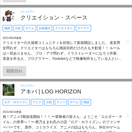
コミュニティ
クリエイション・スペース
雑談
小説
ゲーム
お絵描き
クリエイター
ゲーマー
2021/08/26更新
クリエイターの大規模コミュニティを目指して新規開設しました。 老若男
女問わず、クリエイターはもちろん雑談目的だけの人も大歓迎！！ ルール
は一切ありません。 プロ・アマ問わず、イラストレーターになろう作家、
音楽を作る人、プログラマー、Youtubeなどで映像制作をしている人といっ
ぱい仲良くなれたならと思います！ 当面の目標としてサーバー人数100人
を一ヶ月以内で目指せればと思っています。 宜しくお願い致します！！
期限切れ
コミュニティ
アキバ | LOG HORIZON
ログ・ホライズン
アニメ
小説
ラノベ
ゲーム
雑談
2021/08/14更新
祝！アニメ3期放送開始！！！ 〜冒険者の皆さん、ようこそ「エルダー・テ
イル」の世界へ！〜 橙乃ままれ氏の小説『ログ・ホライズン』のファンサ
ーバーです。 原作、コミカライズ、アニメの話はもちろん、外伝やゲーム