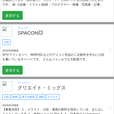
です。 例: 小説家・イラスト/絵師・プログラマー・映像・写真家・記事ラ
イター・ゲーム制作者・クリエイター初心者さん/プロ・その他創作者・運
営面接/仮採用中の方 また、議論をすることもできます。科学・歴史・軍事
参加する
など様々なことを議論して創作者への提供を行います。一日に一度、News
にてクリエイターが使えそうな情報を提供いたします。 このサーバーで
は： 創作活動の共有やアドバイス アイデアを語り合い、新しいインスピレ
コミュニティ
ーションを得る場所 創作初心者からベテランまで、互いに学び合える環境
SPACON💥
変わった視点や独特な価値観を受け入れる多様性 を作ることを目指してい
ます。 どんな人でもOK！ あなたが何者でも、どんな考え方を持っていて
小説
も、ここはすべてを受け入れる場です。自分らしさを存分に発揮してくだ
さい！ 創作ジャンルも自由！ 絵、イラスト、3Dモデル、音楽、文章、小説
2024/05/08更新
SFやファンタジー、MARVELなどのアメコミ作品の二次創作を中心に小説
など、あらゆるジャンルの創作を歓迎します！ スタッフ募集中！ 創作もし
を書いているサーバーです。 どんなジャンルでも大歓迎です。
つつ一緒に管理したりしてくれるスタッフを募集中です！ 一緒に創作の輪
を広げ、楽しく学び合いながら成長していきましょう！興味がある方は気
軽に参加してください。あなたの創作活動を、私たち全員で応援します！
参加する
スポンサー StudioAMONE
コミュニティ
クリエイト・ミックス
小説
創作
誰でも歓迎
漫画
イラスト
2024/02/24更新
【募集内容】 １．イラスト・小説・漫画の創作を現在している、またはし