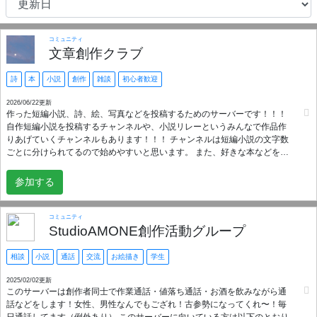
コミュニティ
文章創作クラブ
詩
本
小説
創作
雑談
初心者歓迎
2026/06/22更新
作った短編小説、詩、絵、写真などを投稿するためのサーバーです！！！
自作短編小説を投稿するチャンネルや、小説リレーというみんなで作品作
りあげていくチャンネルもあります！！！ チャンネルは短編小説の文字数
ごとに分けられてるので始めやすいと思います。 また、好きな本などを紹
介するチャンネルもあります。好みが合う人や、まだ知らない本に出会え
るといいです。 あと落書きコーナーというものもあり、ここでは好き勝手
参加する
に落書きすることができます！！基本的に何でも書いて良いのです！！！
ROM専の方も大歓迎なのじゃあああ！！！！！！！！
コミュニティ
StudioAMONE創作活動グループ
相談
小説
通話
交流
お絵描き
学生
2025/02/02更新
このサーバーは創作者同士で作業通話・値落ち通話・お酒を飲みながら通
話などをします！女性、男性なんでもござれ！古参勢になってくれ〜！毎
日通話してます（例外あり） このサーバーに向いている方は以下のとおり