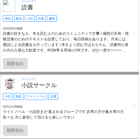
コミュニティ
読書
雑談
勉強
小説
読書
趣味
2022/02/21更新
読書が好きな人、本を読む人のためのコミュニティです📚 / 感想の共有・情
報交換のためのテキストを設置しており、毎日投稿があります。月末には
通話による読書会も行っています / 本をよく読む方はもちろん、読書初心者
の方の入場も大歓迎です。ROM専 & 即抜けOKです。ぜひ一度サーバーに
お越しください。
期限切れ
コミュニティ
小説サークル
小説
雑談
ライトノベル
読書
2021/11/09更新
ライトノベル・小説好きが 集まれるグループです 読専の方や書き専の方
色々な 方に参加して頂けると嬉しいです♪♪
期限切れ