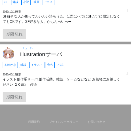
SF
雑談
小説
映画
アニメ
2020/10/18更新
SF好きな人が集ってわいわい語らう会。話題はべつにSFだけに限定しなく
てもOKです。SF好きな人、かもんべいべー
期限切れ
コミュニティ
illustrationサーバ
お絵かき
雑談
イラスト
創作
小説
2020/06/12更新
イラスト創作系サーバ 創作活動、雑談、ゲームなどなど お気軽にお越しく
ださい ２０歳↑ 必須
期限切れ
利用規約
プライバシーポリシー
お問い合わせ