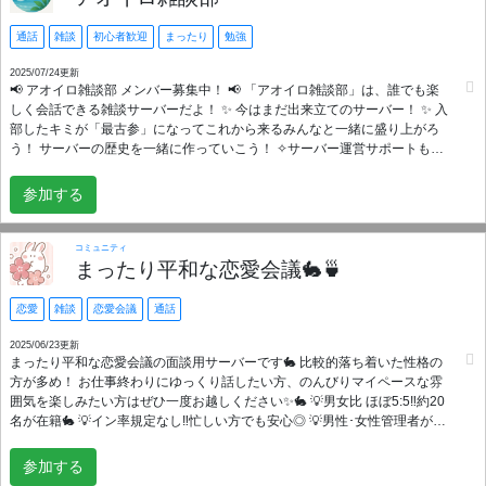
通話
雑談
初心者歓迎
まったり
勉強
2025/07/24更新
📢 アオイロ雑談部 メンバー募集中！ 📢 「アオイロ雑談部」は、誰でも楽
しく会話できる雑談サーバーだよ！ ✨ 今はまだ出来立てのサーバー！ ✨ 入
部したキミが「最古参」になってこれから来るみんなと一緒に盛り上がろ
う！ サーバーの歴史を一緒に作っていこう！ ✧サーバー運営サポートも充
実しています♪🌟 こんな人におすすめ！ 🗣️ 誰かと気軽に喋りたい、通話し
たい！ 🎮 ゲームの話で盛り上がりたい！ 🎶 好きな音楽やアニメについて
参加する
語りたい！ 🎨 創作活動の仲間を見つけたい！ 📚 勉強の息抜きがしたい！
部活動みたいに堅苦しいのはナシ！ まったり雑談したり、たまにはワイワ
イ通話したり、みんなで楽しい「アオイロ」な毎日を過ごそう！ ルールは
コミュニティ
とってもシンプル！ みんなが気持ちよく過ごせるように、思いやりを大切
まったり平和な恋愛会議🐇🍵
にしようね🤝 さあ、キミも「アオイロ雑談部」に入部して、新しい友達と
の出会いを見つけよう！ たくさんの人と雑談出来たらうれしいな！ ✨
恋愛
雑談
恋愛会議
通話
2025/06/23更新
まったり平和な恋愛会議の面談用サーバーです🐇 比較的落ち着いた性格の
方が多め！ お仕事終わりにゆっくり話したい方、のんびりマイペースな雰
囲気を楽しみたい方はぜひ一度お越しください✨🐇 💡男女比 ほぼ5:5‼️約20
名が在籍🐇 💡イン率規定なし‼️忙しい方でも安心◎ 💡男性･女性管理者が在
籍‼️ お悩み相談がしやすい雰囲気作りを心掛けてます🌷.* 💡他サーバーと掛
け持ちOK 💡カップル成立実績あり【6/20時点：3組】 🥕アクティブ活動時
参加する
間🥕 平日：18〜24時 土日祝：12~24時 💐募集要項💐 ・満22歳以上の社会