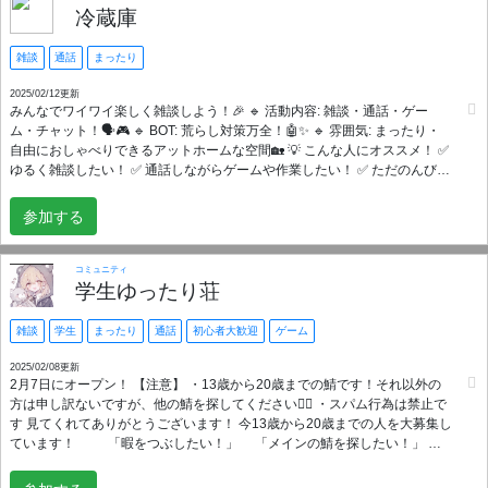
冷蔵庫
雑談
通話
まったり
2025/02/12更新
みんなでワイワイ楽しく雑談しよう！🎉 🔹 活動内容: 雑談・通話・ゲー
ム・チャット！🗣️🎮 🔹 BOT: 荒らし対策万全！🤖✨ 🔹 雰囲気: まったり・
自由におしゃべりできるアットホームな空間🏡 💡 こんな人にオススメ！ ✅
ゆるく雑談したい！ ✅ 通話しながらゲームや作業したい！ ✅ ただのんびり
したい！ 目標は100人と活発なサーバーにすることです！🎉 そしてサーバ
ー開設から1年以内に入ると古参のロールが付きます 今は人が少なくてあま
参加する
り活発では無いですが皆さんで活発にして欲しいです！ ぜひお越しくださ
い👋 ＿＿＿＿＿＿＿＿＿＿＿＿＿＿＿＿＿＿＿＿＿ ✅サーバー開設
2025/02/02 ＿＿＿＿＿＿＿＿＿＿＿＿＿＿＿＿＿＿＿＿＿
コミュニティ
学生ゆったり荘
雑談
学生
まったり
通話
初心者大歓迎
ゲーム
2025/02/08更新
2月7日にオープン！ 【注意】 ・13歳から20歳までの鯖です！それ以外の
方は申し訳ないですが、他の鯖を探してください🙇‍♂️ ・スパム行為は禁止で
す 見てくれてありがとうございます！ 今13歳から20歳までの人を大募集し
ています！ 「暇をつぶしたい！」 「メインの鯖を探したい！」
「雑談・通話・ゲームをみんなでたくさんしたい！」 「友達を増やした
い！」 「なんでもいいから楽しくやりたい！」 そんな人を超大歓迎して