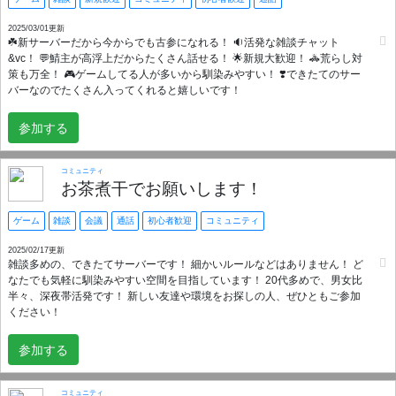
屋を持てます ●こんな方、大歓迎です！ ・同年代の仲間と趣味や日常の話
を楽しみたい ・わいわいも好きだけど、落ち着いた雰囲気でゆるく交流し
2025/03/01更新
☘️新サーバーだから今からでも古参になれる！ 🔉活発な雑談チャット
たい ・「おはよう」や「おつかれさま」だけでも気軽に挨拶できる場所が
&vc！ 💬鯖主が高浮上だからたくさん話せる！ 🌟新規大歓迎！ 🚓荒らし対
欲しい ・様々な職種の方が在籍しており、子育てや趣味仲間など同じ境遇
策も万全！ 🎮️ゲームしてる人が多いから馴染みやすい！ ❣️できたてのサー
の仲間を探している方 セキュリティも万全で複数管理人の元、運営してお
バーなのでたくさん入ってくれると嬉しいです！
ります。 治安も良く平和な環境で、午前中から稼働しています。 独自の
BOTを導入しています。 「ちょっと気になるかも…」と思ったあなた、ぜ
ひお気軽に遊びにいらしてください！ まずは覗いてみるだけでもOKです。
参加する
お待ちしております！ 🚨アダルトサーバーではありません。 🆖出会い目的
の方もご遠慮ください。 ※精神的な不調をお持ちの方も参加可能ですが、
他のメンバーに配慮し、自制できる方のみご参加ください。
コミュニティ
お茶煮干でお願いします！
ゲーム
雑談
会議
通話
初心者歓迎
コミュニティ
2025/02/17更新
雑談多めの、できたてサーバーです！ 細かいルールなどはありません！ ど
なたでも気軽に馴染みやすい空間を目指しています！ 20代多めで、男女比
半々、深夜帯活発です！ 新しい友達や環境をお探しの人、ぜひともご参加
ください！
参加する
コミュニティ