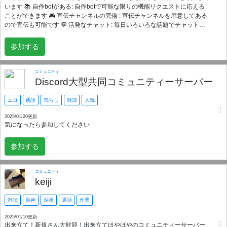
います 📚 自作botがある: 自作botで可能な限りの機能リクエストに応える
ことができます 🎮 宣伝チャンネルの完備 : 宣伝チャンネルを用意してある
ので宣伝も可能です 💬 活発なチャット: 毎日いろいろな話題でチャットが
行われています 🎙️ ボイスチャット: VCを繋いでみんなで話しながら遊びま
しょう 🤖 役立つボット: ゲーム、音楽、ツールなど、便利なボットが多
参加する
数！ 私たちのサーバーで一緒に楽しい時間を過ごしましょう！お待ちして
います！
コミュニティ
Discord大型共同コミュニティーサーバー
エロ
通話
荒らし
雑談
人気
2025/01/20更新
気になったら参加してください
参加する
コミュニティ
keiji
雑談
原神
深夜
通話
作業
2025/01/10更新
出来立て！新規さん大歓迎！出来立てほやほやのコミュニティーサーバー