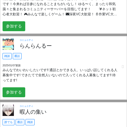
です！今来れば古参になれることまちがいなし！ ゆる〜く、まったり和気
藹々と集まれるコミュニティーサーバーを目指してます！ 🔰ネット初
心者大歓迎！ 🎮みんなで楽しくゲーム！ 🌃深夜VC大歓迎！ 📄作業VC大歓
迎！ 🎞️みんなで映画視聴！ 🍵多趣味！趣味が合う人がいる可能性！ 常時大
募集中です！! 気軽に入ってきてください！！
参加する
コミュニティ
らんらんるー
雑談
通話
2025/01/07更新
みんなでわいわいしたいです!! 通話とかできる人、いっぱい話してくれる人
募集中です! できたてで全然人いないので入ってくれる人募集してます!! 待
ってます!
参加する
コミュニティ
暇人の集い
誰でも
通話
雑談