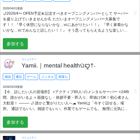
用出来ます🍀*゜(0~12時間以内) 当サーバーを活用するにあたってサーバー
内での ルールや一般常識、モラル等を 最低限守ってくれるなら基本的に ゆ
2026/04/01更新
🌙2026/4〜 OPEN予定❄️ 記念すべきオープニングメンバーとして サーバー
るゆるなサーバーだと自負しております🙇‍♀️🙇‍♂️
を盛り上げていきませんか💪 ただいまオープニングメンバー大募集で
✼••┈┈••✼••┈┈••✼••┈┈••✼••┈┈••✼••┈┈••✼ 🧸出来ること 雑談/VC/恋バナ/相談/
す！！ 『早く休憩にならないかな…vcにあがりたい！！』 『早く家着かな
ゲーム/猥談/寝落ち等 🗣️多数VC完備(雑談、個通、ゲーム専用、寝落ち
いかな…vcでみんなと話したい！！』 そう思ってもらえるような楽しいサ
等…) 💬安心できる環境 ・管理体制万全(男女各1名ずつ居ます) ・多種多様
ーバーにしていきたいです😤 25歳以上で、お話好きな方 元気な方 アクテ
なbot完備 ・お問い合わせ等24時間解放
ィブな方 大募集🫶 vcでの雑談をメインとしたサーバーとなります🙆‍♀️ 4人部
✼••┈┈••✼••┈┈••✼••┈┈••✼••┈┈••✼••┈┈••✼ 入って下さったみんなに幸せが訪れ
参加する
屋 5人部屋 ながら部屋 フリールーム等の用途に合わせた部屋の作成が可能
ますよーに✨ 気になった方は気軽にポチッと待ってま~す🫰♡
です✅ 各種ロールが簡単に取得可能です✅ ロールの取得で話しやすさ🙆‍♀️
LUNA HUBでは、コミュニティの雰囲気を大切にしているため、 参加前に
コミュニティ
簡単な通話（面談）を実施しています✅ お互いに安心して過ごせるかを確
Yamii.｜mental healthଘꨄ†˖
認したうえで、 ご案内の可否を決定させていただきます🙆‍♀️ ご理解のうえ、
ご応募お待ちしています🙇‍♂️
雑談
通話
ゲーム
メンタル
寝落ち
2026/03/29更新
【今、話したい人の居場所】 ⭐️アクティブ80人↑のメンタルサーバー ⭐️24時
間、誰かがいるよ ⭐ 面接なし・挨拶不要・即入り、即抜けOK！初心者さん
大歓迎！ ⸻ 🌙 誰かと繋がりたい人へ︎︎☁ Yamiiは「今すぐ話せる」場
所。 通話でもいい。雑談でもいい。作業でもゲームでも。 無理に元気にな
らなくていい。 ただ、誰かと繋がれたらそれでいい。 ━━━━━━━━━━━━━━━
🎡 コンテンツ ・🎧 通話（ほぼ常時） ・💬 雑談 / 🕊 相談 ・🍀 寝落ち通話も
参加する
歓迎 ・🌙 夜型歓迎 ━━━━━━━━━━━━━━━ ✨ 特徴 ・🤝 共感ベース ・🌱 初心者
/ ROM歓迎 ・🕊 ひとりでも入りやすい ━━━━━━━━━━━━━━━ 🌙 「Yamii.は
今、誰かいる場所。」 🎟 みんな気軽に入ってきてね。
コミュニティ