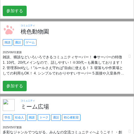
たら幸いです。 いきなり知らない人と交流するのはとても負担のかかるこ
とだと思いますので、参加方法や参加頻度は特に指定しません。サーバー
参加する
に慣れるまでの間はROM専での利用もOKです。 なにも気負わず好きなよ
うに使ってみてください。 全てあなたに任せます。 ＝＝＝＝＝＝＝＝＝＝
＝＝＝＝＝＝ ⚠️参加条件 🔻20歳以上限定 ( 20代後半以上の方、大歓
コミュニティ
迎！) 🔻大人としての節度ある振る舞いや、気遣いができる方 🔻交流に前向
桃色動物園
きな気持ちを持っている方 🔻ルールをきちんと読み、理解できる方 🔻日本
語でのコミュニケーションが可能な方 🚫ご遠慮いただきたい方 🔹挨拶をし
雑談
通話
ゲーム
ない、いきなりタメ口など、相手への配慮に欠ける方 🔹センシティブな話
題を共有しすぎる傾向のある方 🔹ゲームのフレンド探しのみを目的として
2025/06/01更新
雑談、猥談などいろいろできるコミュニティサーバー！ ◆サーバーの特徴
参加予定の方 ＝＝＝＝＝＝＝＝＝＝＝＝＝＝＝＝ ここはみんなが安心して
1. 10代、20代メインなので、話しやすい！※30代～も募集しております！
参加できる場所でありたいと思っています。 お互いに依存しすぎず、ちょ
2. 管理系botなし！"ルールさえ守れば"自由に使える！ 3. 寝落ちや作業場と
うどよい距離感で関わっていけたら嬉しいです。 ご理解とご協力をお願い
しての利用もOK！ 4. シンプルでわかりやすいサーバー 5.面接や入室条件な
いたします。 ※2024年7月25日 サーバー始動
し！気軽に参加OK！ いろんな話を気楽に共有しながら、自分のペースで繋
がれる場所です。 興味があれば、ぜひ覗いてみてね！ ※参加後に自己紹介
参加する
必須！管理人が確認した後ロールを付与します！
コミュニティ
ミーム広場
学生
社会人
雑談
トーク
通話
初心者歓迎
2025/05/07更新
多彩なジャンルでつながる、みんなの交流コミュニティへようこそ！ ・創