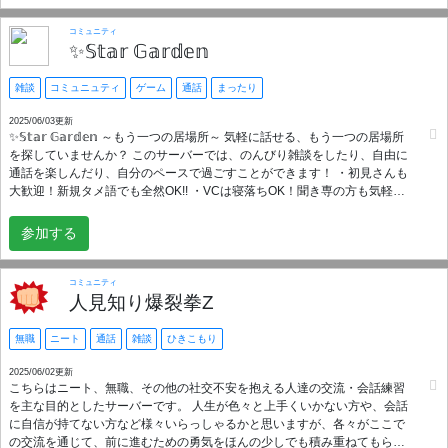
人 ・現在パートナーがいない方 ・男女問わず仲良く出来る方 ・アカウント
作成から1ヶ月以上経っている方 一緒にサーバーを盛り上げてくれる方、お
コミュニティ
待ちしています!!!🐰🌸
✨𝕊𝕥𝕒𝕣 𝔾𝕒𝕣𝕕𝕖𝕟
雑談
コミュニュティ
ゲーム
通話
まったり
2025/06/03更新
✨𝕊𝕥𝕒𝕣 𝔾𝕒𝕣𝕕𝕖𝕟 ～もう一つの居場所～ 気軽に話せる、もう一つの居場所
を探していませんか？ このサーバーでは、のんびり雑談をしたり、自由に
通話を楽しんだり、自分のペースで過ごすことができます！ ・初見さんも
大歓迎！新規タメ語でも全然OK!! ・VCは寝落ちOK！聞き専の方も気軽に
参加可能！ ・月に一度ポイントリセットで誰でもランキング上位を狙え
る！ 「居場所が欲しい」「気軽に話せる場所がほしい」「のんびり過ごせ
参加する
る空間がほしい」そんな方は、ぜひ一度遊びに来てください！ 皆さんのご
参加をお待ちしております！
コミュニティ
人見知り爆裂拳Z
無職
ニート
通話
雑談
ひきこもり
2025/06/02更新
こちらはニート、無職、その他の社交不安を抱える人達の交流・会話練習
を主な目的としたサーバーです。 人生が色々と上手くいかない方や、会話
に自信が持てない方など様々いらっしゃるかと思いますが、各々がここで
の交流を通じて、前に進むための勇気をほんの少しでも積み重ねてもらえ