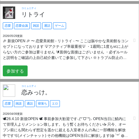
時間を埋めたい！ ⛧ ネットで恋愛がしてみたい！ 【参加条件】 ・中学生
以上 ・最低限のマナーがある方 なんと今なら古参ロールを入手可能！？ サ
コミュニティ
ーバー開設したてでメンバーが少ないので是非参加お願いします‼️
リトライ
恋愛
恋愛会議
雑談
通話
ゲーム
2026/05/29更新
🎉 新規OPEN 🎉 〜 恋愛美術館 - リトライ - 〜 ここは賑やかな美術館をコン
セプトになっております 💡アクティブ率最重視💡 ・1週間に1度もvcに上が
らない方のご参加は要りません 🔰面倒な面接はございません ・必ずルール
と説明をご確認の上自己紹介書いてご参加して下さい ※トラブル防止の
為、こちら側が確認した後ロール付与させて頂きます それまでは【仮参
加】になりますが、すぐに対応させて頂きますので 待つ時間なくご参加出
参加する
来ます ✅参加条件 ・男女共に満20歳以上〜 ・最低限のマナーを守れる方
・常識がある方 ・日本語通じる方 ⚠️禁止事項 ・迷惑行為は全てBAN ・他
サーバーの勧誘行為禁止 ・手に負えないトラブルは全て自己責任
コミュニティ
恋みっけ。
恋愛
雑談
通話
寝落ち
エロ
2026/04/09更新
🕊26.4.10 新規OPEN 🕊 事前参加大歓迎です⸜(*ˊᗜˋ*)⸝ OPEN当日に鯖内に
て管理人よりメンション致します。もう暫くお待ちください☕️ 只今、オー
プン前にも関わらず想定を遥かに超える入室者さんの為に一部機能を解放
中です🫧(メインチャット) その他機能はOPEN当日に解放します(◍ ´꒳` ◍)