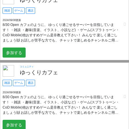
ゆっくりカフェ
雑談
ゲーム
通話
2024/09/08更新
8/30 Open カフェのように、 ゆっくり過ごせるサーバーを目指していま
す！ ・雑談 ・趣味(音楽、イラスト、小説など) ・ゲーム(スプラトゥーン・
CoD Mobile)他おすすめゲーム是非教えて下さい！ みんなで 楽しく過ごし
ましょう🙌 お話しが苦手な方でも、 チャットで楽しめるチャンネルご用意
しています(^^) 年齢や性別も問いませんので どんな方でも大歓迎で
す！！！ ※入室の際はルールのご確認を お願い致します。 基本的に自由度
参加する
高めなサーバーでありたいと思います。 人の嫌がる事はやめて下さい。 他
のユーザーへの迷惑行為と見られる行動は処罰致します。
コミュニティ
ゆっくりカフェ
雑談
ゲーム
通話
2024/09/08更新
8/30 Open カフェのように、 ゆっくり過ごせるサーバーを目指していま
す！ ・雑談 ・趣味(音楽、イラスト、小説など) ・ゲーム(スプラトゥーン・
CoD Mobile)他おすすめゲーム是非教えて下さい！ みんなで 楽しく過ごし
ましょう🙌 お話しが苦手な方でも、 チャットで楽しめるチャンネルご用意
しています(^^) 年齢や性別も問いませんので どんな方でも大歓迎で
す！！！ ※入室の際はルールのご確認を お願い致します。 基本的に自由度
参加する
高めなサーバーでありたいと思います。 人の嫌がる事はやめて下さい。 他