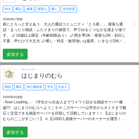
R18
通話
個通
寝落ち
癒し
女性歓迎
2026/06/17更新
夜にとろっと甘えあう、大人の通話コミュニティ「とろ夜」。 寝落ち通
話・まったり雑談・ふたりきりの個室で、声でゆるくつながる溜まり場で
す。 🌙 18歳以上限定（年齢制限あり） 🌙 聞き専OK・寝落ちOK・顔出し
不要、声だけで大丈夫 🌙 晒し・特定・無理強いは厳禁。いきなりDM／し
つこい勧誘は一発退出 🌙 即出会い・即セフレ目的はお断り。常駐の見守り
bot「とろ夜ちゃん」と運営が見てる安心の場所 🌙 女の子が安心して過ご
参加する
せる設計（男性はゆる審査・女子だけの部屋あり） ひとりの夜がさみしい
人、ただ誰かの声が聞きたいだけの人、そっと覗きにきてね。
コミュニティ
はじまりのむら
雑談
通話
初心者歓迎
学生
社会人
2026/06/01更新
- Now Loading... - 《学生から社会人までワイワイ話せる雑談サーバー爆
誕⁉️》 はじまりのむらへようこそ🎶 このサーバーは学生からオトナまで幅
広く交流できる雑談サーバーを目指して活動しています！✨ 【はじまりの
むらのここがすごい！】 ⛧ 元1000人規模サーバーのオーナーが運営！ ⛧
面接がなくて気軽に参加できる！ ⛧ 浮上していると宣伝が可能！ ⛧ メン
バーの立場からサーバーに要望可能！ ⛧ 荒らし対策もばっちり！ 【こんな
参加する
人にオススメ👍】 ⛧ 通話がしたい！ ⛧ 趣味が合う友達がほしい！ ⛧ 暇な