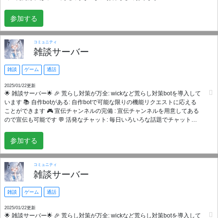
軽に参加してください。あなたの創作活動を、私たち全員で応援します！
スポンサー StudioAMONE
参加する
コミュニティ
雑談サーバー
雑談
ゲーム
通話
2025/01/22更新
🌟 雑談サーバー🌟 🎉 荒らし対策が万全: wickなど荒らし対策botを導入して
います 📚 自作botがある: 自作botで可能な限りの機能リクエストに応える
ことができます 🎮 宣伝チャンネルの完備 : 宣伝チャンネルを用意してある
ので宣伝も可能です 💬 活発なチャット: 毎日いろいろな話題でチャットが
行われています 🎙️ ボイスチャット: VCを繋いでみんなで話しながら遊びま
しょう 🤖 役立つボット: ゲーム、音楽、ツールなど、便利なボットが多
参加する
数！ 私たちのサーバーで一緒に楽しい時間を過ごしましょう！お待ちして
います！
コミュニティ
雑談サーバー
雑談
ゲーム
通話
2025/01/22更新
🌟 雑談サーバー🌟 🎉 荒らし対策が万全: wickなど荒らし対策botを導入して