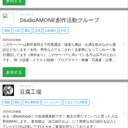
参加する
いますよ！新規さんも超大歓迎です！✨ 完全新規なので、身内ノリもなく
話しやすい環境を整えていますし、悩みがあったらいつでも相談できます
し、要望があったらもちろん実施したいと思います！ 最後に！ みなさんの
コミュニティ
参加を待っています！来てくれたら本当に大歓迎します！✨🙏
StudioAMONE創作活動グループ
相談
小説
通話
交流
お絵描き
学生
2025/02/02更新
このサーバーは創作者同士で作業通話・値落ち通話・お酒を飲みながら通
話などをします！女性、男性なんでもござれ！古参勢になってくれ〜！毎
日通話してます（例外あり） このサーバーに向いている方は以下のとおり
です。 例: 小説家・イラスト/絵師・プログラマー・映像・写真家・記事ラ
イター・ゲーム制作者・クリエイター初心者さん/プロ・その他創作者・運
営面接/仮採用中の方 また、議論をすることもできます。科学・歴史・軍事
参加する
など様々なことを議論して創作者への提供を行います。一日に一度、News
にてクリエイターが使えそうな情報を提供いたします。 このサーバーで
は： 創作活動の共有やアドバイス アイデアを語り合い、新しいインスピレ
コミュニティ
ーションを得る場所 創作初心者からベテランまで、互いに学び合える環境
豆腐工場
変わった視点や独特な価値観を受け入れる多様性 を作ることを目指してい
ます。 どんな人でもOK！ あなたが何者でも、どんな考え方を持っていて
雑談
通話
初心者歓迎
コミュニティ
どなたでも大歓迎
も、ここはすべてを受け入れる場です。自分らしさを存分に発揮してくだ
さい！ 創作ジャンルも自由！ 絵、イラスト、3Dモデル、音楽、文章、小説
2025/01/30更新
みる（@ketotopipi）の友達募集鯖です！ 鯖主が変だぞこいつと思った人は
など、あらゆるジャンルの創作を歓迎します！ スタッフ募集中！ 創作もし
即刻BANします。 参加後は「自己紹介わよ」にて簡単な自己紹介を記入し
つつ一緒に管理したりしてくれるスタッフを募集中です！ 一緒に創作の輪
ていただければ幸いです(⁠人⁠ ⁠•͈⁠ᴗ⁠•͈⁠) ご参加お待ちしております！
を広げ、楽しく学び合いながら成長していきましょう！興味がある方は気