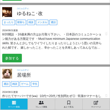
のユーザーへの迷惑行為と見られる行動は処罰致します。
コミュニティ
ゆるねこ･改
まったり
寝落ち
雑談
メンタル
通話
2024/08/31更新
8/20開設 ・16歳未満の方はお引取り下さい。 ・日本語のコミュニケーショ
ン能力がある方限定です ・Must have minimum Japanese communication
skills. 皆さんと少しでもワイワイしたりまったりしようという思いの元作ら
れた鯖です。 嬉しかったこと、辛かったことを共有しあってみんなでお互
いを支えていけたらいいなと思っています。 VC やテキストを通じて皆で
仲良くなっている鯖です。 少しでも皆さんの思いに寄り添って運営をして
参加する
いきたいと思ってますので、その点も安心してください。
コミュニティ
居場所
通話
雑談
ゲーム
学生
2024/08/11更新
作りたてサーバーです(ᵒ̴̶̷ ᵒ̴̶̷ ) ･10代〜20代 / 性別問わず◎ ･常識やマナーをし
っかりと守れる方のみ 特別なルールはありません ゲー厶が好きな方、暇な
時にお話できる場所がほしい方など大歓迎です！ 現在メンバー数名です
サーバー募集
フレンド募集
あとで見る
マイページ
🙆🏻 お待ちしております〜！