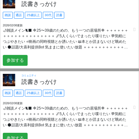
https://discord.gg/yamii ━━━━━━━━━━━━━━━ We also welcome people from
読書きっかけ
overseas who can speak Japanese. If you're struggling with your mental
health, you don’t have to stay alone or shut yourself away. Instead of going
雑談
通話
25歳以上
30代
読書
through everything by yourself, come join our community. You don’t have to
do anything special —just being here is enough.
2026/02/06更新
🌙雑談メイン🐈‍⬛ 🔷25〜39歳のための、もう一つの居場所🔷 ＋＋＋＋＋＋
＋＋＋＋＋＋＋＋＋＋＋＋＋＋ 🌌5人くらいでまったり喋りたい 💬気軽に
つぶやきたい ⭐映画の同時視聴とか誘いたい 📖本とか読まないけど眺めた
い 🌑話題/大喜利提供Bot 気ままに使いたい放題 ＋＋＋＋＋＋＋＋＋＋＋＋
＋＋＋＋＋＋＋＋ あなたがきっかけで、あなたに様々な言葉の邂逅があり
ますように。 📘あなたの言葉を聞かせてくださいね。 ===Japanese
参加する
only=== ＋＋＋＋＋＋＋＋＋＋＋＋＋＋＋＋＋＋＋＋ +++++以下、未読ス
ルー歓迎+++++ このサーバがあなたにとって、 「ちょうどよかった」と思
えるように目指しマウス。🐭子年だけに。 ・ダックスフンドのお腹みたい
コミュニティ
に低い敷居 ・おばあちゃん家くらい出入り自由 ・大富豪の初期手札くらい
読書きっかけ
上下関係のNASA ・“空気を読む”より、“空気を創る”が心地いい ・沈黙の間
に吹き抜けた風だって温かい ・愛称がミスチル派VSタードレン派で揉める
雑談
通話
25歳以上
30代
読書
くらいの真面目に不真面目さ ・ボケ、ツッコミ、鑑賞、全部しやすい ・身
内ノリないやん、めっちゃ歓迎してくれますやん ・本って案外、堅苦しく
2026/02/06更新
🌙雑談メイン🐈‍⬛ 🔷25〜39歳のための、もう一つの居場所🔷 ＋＋＋＋＋＋
ないかも ・サーバ主いじり倒してやりマウス ・そう言えば、ここに入った
＋＋＋＋＋＋＋＋＋＋＋＋＋＋ 🌌5人くらいでまったり喋りたい 💬気軽に
こともきっかけでした ＋＋＋＋＋＋＋＋＋＋＋＋＋＋＋＋＋＋＋＋
つぶやきたい ⭐映画の同時視聴とか誘いたい 📖本とか読まないけど眺めた
+++++最後に+++++ このサーバを見つけてくれてありがと。👻 居場所の改
い 🌑話題/大喜利提供Bot 気ままに使いたい放題 ＋＋＋＋＋＋＋＋＋＋＋＋
良／Bot作成メキメキ頑張ります。
＋＋＋＋＋＋＋＋ あなたがきっかけで、あなたに様々な言葉の邂逅があり
ますように。 📘あなたの言葉を聞かせてくださいね。 ===Japanese
参加する