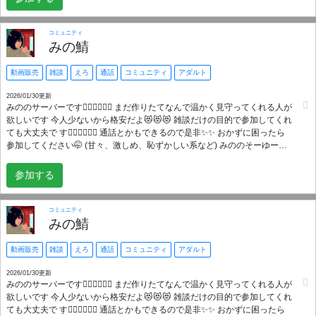
only=== ＋＋＋＋＋＋＋＋＋＋＋＋＋＋＋＋＋＋＋＋ +++++以下、未読ス
ルー歓迎+++++ このサーバがあなたにとって、 「ちょうどよかった」と思
えるように目指しマウス。🐭子年だけに。 ・ダックスフンドのお腹みたい
コミュニティ
に低い敷居 ・おばあちゃん家くらい出入り自由 ・大富豪の初期手札くらい
みの鯖
上下関係のNASA ・“空気を読む”より、“空気を創る”が心地いい ・沈黙の間
に吹き抜けた風だって温かい ・愛称がミスチル派VSタードレン派で揉める
動画販売
雑談
えろ
通話
コミュニティ
アダルト
くらいの真面目に不真面目さ ・ボケ、ツッコミ、鑑賞、全部しやすい ・身
内ノリないやん、めっちゃ歓迎してくれますやん ・本って案外、堅苦しく
2026/01/30更新
みののサーバーです👍🏻👍🏻👍🏻 まだ作りたてなんで温かく見守ってくれる人が
ないかも ・サーバ主いじり倒してやりマウス ・そう言えば、ここに入った
欲しいです 今人少ないから格安だよ😻😻😻 雑談だけの目的で参加してくれ
こともきっかけでした ＋＋＋＋＋＋＋＋＋＋＋＋＋＋＋＋＋＋＋＋
ても大丈夫で す👍🏻👍🏻👍🏻 通話とかもできるので是非✨️✨️ おかずに困ったら
+++++最後に+++++ このサーバを見つけてくれてありがと。👻 居場所の改
参加してください🤭 (甘々、激しめ、恥ずかしい系など) みののそーゆーの
良／Bot作成メキメキ頑張ります。
ぜひ見てください 😻😻😻😻
参加する
コミュニティ
みの鯖
動画販売
雑談
えろ
通話
コミュニティ
アダルト
2026/01/30更新
みののサーバーです👍🏻👍🏻👍🏻 まだ作りたてなんで温かく見守ってくれる人が
欲しいです 今人少ないから格安だよ😻😻😻 雑談だけの目的で参加してくれ
ても大丈夫で す👍🏻👍🏻👍🏻 通話とかもできるので是非✨️✨️ おかずに困ったら