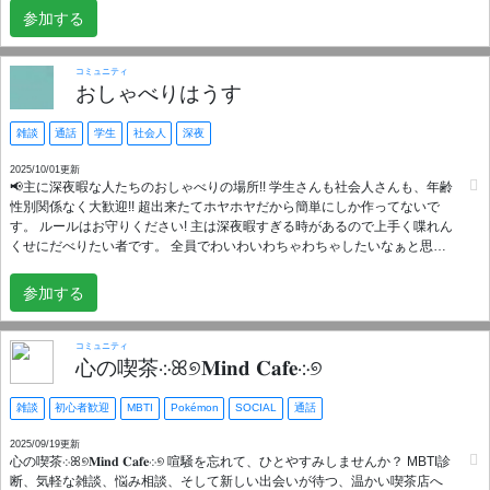
誰もが安心して本音を話せる、安全な居場所であることを徹底していま
ため入ったら自己紹介か一言あいさつするまで書き込めない設定になって
参加する
す。 * **💬 雑談チャンネルがメイン！** ゲームVCよりも上のカテゴリに
います 申し訳ありませんが自己紹介か一言あいさつをお願いします。 本サ
**#まったり雑談**や**#💖-恋バナと相談**を配置。ゲームをしない日でも
ーバーは18歳以上の日本語を日常会話レベルで理解できるメンバーを対象
「帰ってこられる場所」です。 * **🌙 夜ふかし歓迎！** 夜型・深夜に活動
とします。 参加するメリット 新しい友達ができる 知識を深められる 楽し
コミュニティ
するメンバーが多いです。お仕事や学業で忙しい社会人・学生さんも大歓
おしゃべりはうす
いイベントや企画も予定しています！ 👉 今すぐ参加して、楽しいコミュニ
迎！ --- ### 💡 こんな活動ができます！ | テーマ | チャンネル/機能 | 活動内
ティの一員になりましょう！ どんな話題でも温かく迎え入れる、居心地の
容 | | :--- | :--- | :--- | | **恋愛・相談** | `#💖-恋バナと相談` | 誰にも言えない悩
良さが自慢のサーバーです。 さあ、あなたの「好き」をもっと深めよう！
雑談
通話
学生
社会人
深夜
みや恋バナを真剣に、またはゆるく語り合えます。 | | **ゲーム** | `#🕹️-今
日なにする？` | PC/CS/スマホなどジャンル問わず、その時やりたいゲーム
2025/10/01更新
📢主に深夜暇な人たちのおしゃべりの場所!! 学生さんも社会人さんも、年齢
の募集がすぐにできます。 | | **VC** | TempVoice Bot導入済み | **自分専用
性別関係なく大歓迎!! 超出来たてホヤホヤだから簡単にしか作ってないで
の通話部屋を自由に作成・ロック**可能！内輪でのゲームや秘密の相談も安
す。 ルールはお守りください! 主は深夜暇すぎる時があるので上手く喋れん
心です。 | | **趣味** | `#🎮-ゆるい趣味活` | 推し活、アニメ、料理、筋トレ
くせにだべりたい者です。 全員でわいわいわちゃわちゃしたいなぁと思っ
など、ゲーム以外の幅広い趣味も大歓迎！ | --- ### 🔑 参加前にご確認を！
てます!!
1. **🔰 初心者・ソロ参加 大歓迎です！** 2. **#📜-ルールと認証** を確認
後、**#🙋‍♀️-自己紹介**を済ませると全チャンネルが開放されます。 あなた
参加する
の参加を、バナもちメンバー一同、心からお待ちしています！
コミュニティ
心の喫茶܀ꕤ୭𝐌𝐢𝐧𝐝 𝐂𝐚𝐟𝐞܀୭
雑談
初心者歓迎
MBTI
Pokémon
SOCIAL
通話
2025/09/19更新
心の喫茶܀ꕤ୭𝐌𝐢𝐧𝐝 𝐂𝐚𝐟𝐞܀୭ 喧騒を忘れて、ひとやすみしませんか？ MBTI診
断、気軽な雑談、悩み相談、そして新しい出会いが待つ、温かい喫茶店へ