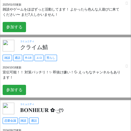
2025/01/03更新
雑談やゲームをほぼずっと活動してます！ よかったら色んな人遊びに来て
ください〜 まだ7人しかいません！
参加する
コミュニティ
クライム鯖
雑談
通話
R-18
エロ
荒らし
2024/10/18更新
宣伝可能！！ 対策バッチリ！✨️ 即抜け嫌い！💦 えっちなチャンネルもあり
ます！
参加する
コミュニティ
𝐁𝐎𝐍𝐇𝐄𝐔𝐑 ✿·͜·ᰔ
恋愛会議
雑談
通話
2024/09/25更新