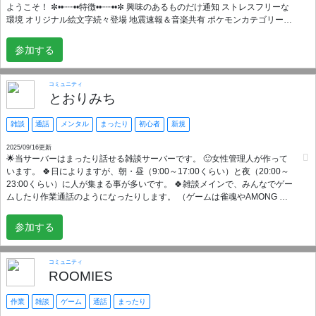
ようこそ！ ✼••┈┈••特徴••┈┈••✼ 興味のあるものだけ通知 ストレスフリーな
環境 オリジナル絵文字続々登場 地震速報＆音楽共有 ポケモンカテゴリー＆
ゲームbot プレゼントイベント有 ✼••┈┈••こんな方にオススメ••┈┈••✼ 海外と
交流したい 音楽好き メンション少なく過ごしたい ポケモン好き 悩み相談
参加する
したい 温かい国際色豊かなサーバーです！ マスターは日本人ですが、海外
の方にもオススメしたい、過ごしやすい空間になるように努めておりま
す。 ルールはシンプル 優しさと敬意で心地よい空間を。 ぜひ参加して、憩
コミュニティ
いのひとときを！
とおりみち
雑談
通話
メンタル
まったり
初心者
新規
2025/09/16更新
🌟当サーバーはまったり話せる雑談サーバーです。 🙂女性管理人が作って
います。 🍀日によりますが、朝・昼（9:00～17:00くらい）と夜（20:00～
23:00くらい）に人が集まる事が多いです。 🍀雑談メインで、みんなでゲー
ムしたり作業通話のようになったりします。 （ゲームは雀魂やAMONG US
などを不定期に行っています） 🍀年齢制限はディスコードを使える方なら
OKですが、サーバー内は比較的落ち着いた雰囲気です。 🍀新規さんに話し
参加する
かけてくれる人が数人いるので、身内ノリで話しにくい事は少なめだと思
います。 🍀新規さんを受け入れつつ、「話したことある人」ばかりの安心
できるサーバーにしていきたいです。 🌟新規さん募集中です！ 🌳ディスコ
コミュニティ
ード初心者さん向けに基本的な使い方やマナーや用語などが書いてあるの
ROOMIES
で参考にしてください。 （サーバーに入って規約に同意すれば、誰でも見
られます。VC参加して頂いてから、手動ロール付与で使える範囲が広がり
作業
雑談
ゲーム
通話
まったり
ます。） 🌳居心地の良い場所を一緒に作っていきましょう！（現在も治