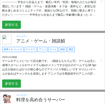
┈┈┈┈┈┈┈┈┈ 学生から社会人まで、幅広い年代・性別・地域の人たちが毎日
通話しています！ 雑談・ゲーム・楽器演奏・オフ会・創作など、多彩な活
動を楽しめるコミュニティです。速抜けもOKなので、気軽に覗きに来てく
ださい！ ┈┈┈┈┈┈┈┈┈ 中学生から社会人まで幅広い年齢層の集まった スー
パー雑談鯖 .ᐟ.ᐟ🔥 👑友達感覚で気軽に雑談しましょう‼️ 1人で寂しいな… 勉
強しながら雑談したい！ そんな時にメンションしてみれば誰か来るかも❓ ･
参加する
ゲームVC- ̗̀ 🎮𓈒⋆͛ ･雑談 VC🗣 ･お悩み相談VC😵‍💫🌀 etc... 色んなVCで 沢山話
そう！！ 開設 2025. 5月 〜
コミュニティ
アニメ・ゲーム・雑談鯖
崩壊スターレイル
マイクラ
アニメ
ゲーム
雑談
通話
2025/11/24更新
ゲームやアニメについて語る鯖です。（雑談ももちろん可） ゲームは主に
崩壊スターレイルやマイクラらfgoがメインですがほかのゲームでもOK fgo
は主が始めたばかりの初心者なのでアドバイス等欲しいです やりたいゲー
ムがあればチャンネルを追加します アニメでは今期放送中のアニメの評価
や感想を語り合ったりおすすめのアニメ紹介をしていま
す 年
参加する
齢制限はないですが中学生以上が望ましい 男女誰でも大歓迎！ ルールを守
って仲良く楽しくやりましょう
コミュニティ
料理を高め合うサーバー