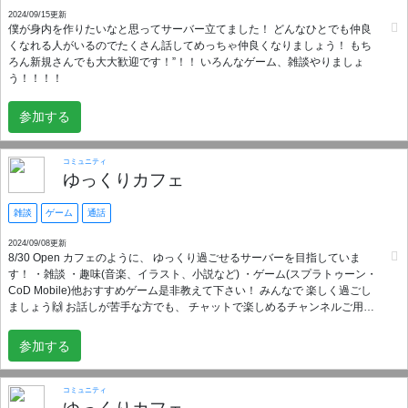
2024/09/15更新
僕が身内を作りたいなと思ってサーバー立てました！ どんなひとでも仲良
くなれる人がいるのでたくさん話してめっちゃ仲良くなりましょう！ もち
ろん新規さんでも大大歓迎です！”！！ いろんなゲーム、雑談やりましょ
う！！！！
参加する
コミュニティ
ゆっくりカフェ
雑談
ゲーム
通話
2024/09/08更新
8/30 Open カフェのように、 ゆっくり過ごせるサーバーを目指していま
す！ ・雑談 ・趣味(音楽、イラスト、小説など) ・ゲーム(スプラトゥーン・
CoD Mobile)他おすすめゲーム是非教えて下さい！ みんなで 楽しく過ごし
ましょう🙌 お話しが苦手な方でも、 チャットで楽しめるチャンネルご用意
しています(^^) 年齢や性別も問いませんので どんな方でも大歓迎で
す！！！ ※入室の際はルールのご確認を お願い致します。 基本的に自由度
参加する
高めなサーバーでありたいと思います。 人の嫌がる事はやめて下さい。 他
のユーザーへの迷惑行為と見られる行動は処罰致します。
コミュニティ