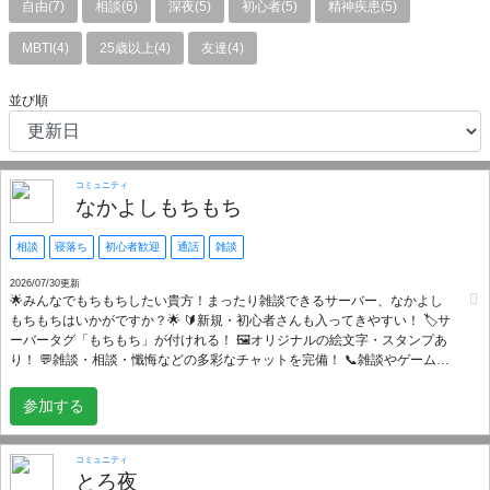
自由(7)
相談(6)
深夜(5)
初心者(5)
精神疾患(5)
MBTI(4)
25歳以上(4)
友達(4)
並び順
コミュニティ
なかよしもちもち
相談
寝落ち
初心者歓迎
通話
雑談
2026/07/30更新
🌟みんなでもちもちしたい貴方！まったり雑談できるサーバー、なかよし
もちもちはいかがですか？🌟 🔰新規・初心者さんも入ってきやすい！ 🏷️サ
ーバータグ「もちもち」が付けれる！ 🖼️オリジナルの絵文字・スタンプあ
り！ 💬雑談・相談・懺悔などの多彩なチャットを完備！ 📞雑談やゲームな
どのVCも活発！ 💤寝落ちもちもち・寝落ちデスバトルが頻繁に行われてい
る！ 💭意見・要望を伝えやすい！ 🛡️荒らし対策もしっかり！ 私たちと一緒
参加する
に楽しく雑談しませんか？ ご参加お待ちしております✨
コミュニティ
とろ夜