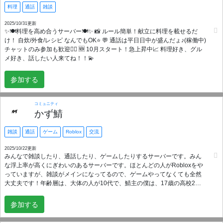
料理
通話
雑談
2025/10/31更新
✨️🍽️料理を高め合うサーバー🍽️✨️ 📸 ルール簡単！献立に料理を載せるだ
け！ 自炊/外食/レシピ なんでもOK⭐️ 💬 通話は平日日中が盛んだょ♪(稼働中)
チャットのみ参加も歓迎🙆‍♀️ 🆕 10月スタート！急上昇中📈 料理好き、グル
メ好き、話したい人来てね！！💫
参加する
コミュニティ
かず鯖
雑談
通話
ゲーム
Roblox
交流
2025/10/22更新
みんなで雑談したり、通話したり、ゲームしたりするサーバーです。みん
な浮上率が高くにぎわいのあるサーバーです。ほとんどの人がRobloxをや
っていますが、雑談がメインになってるので、ゲームやってなくても全然
大丈夫です！年齢層は、大体の人が10代で、鯖主の僕は、17歳の高校2年
生です。みんな優しくて個性豊かです！とりあえず、なにかしら発言をし
たらみんな反応してくれて、自然となじめるようになると思います！ぜひ
参加する
入って素敵なメンバーの一員になってください！ 入ったら、ルールを確認
して、自己紹介を書いてください！