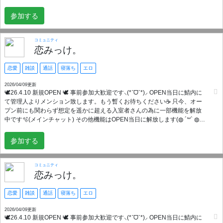
見つけてくれてありがとうございます☺️✨ 不慣れな女性管理人ですが皆さ
んの幸せに寄り添えるサーバーをお届け致します🌷◍𓂂* “ちゃんと恋が始ま
参加する
る場所” 雑談して、笑って、距離が縮まって 気づいたら誰かを気にしてる
―― そんな自然な流れを大切にしてます🦋 ✿ ┈ ⋯ ┈ ✿ 募集事項✿ ┈ ⋯ ┈ ✿
♡満20~40までの男性女性 ♡本気で恋人が欲しい方 ♡お喋り好きな方 ♡癒
コミュニティ
しを欲しい方 ♡寂しがり屋・かまちょな方 ♡モラル・マナーを守れる方 ♡
恋みっけ。
イン率高い方(週2回以上) ♡掛け持ちOK ♡三次元拾い画NG ✿ ┈ ⋯ ┈ ✿ ┈ ⋯
┈ ✿ ┈ ⋯ ┈ ✿ ┈ ⋯ ┈ ✿ 面接は無いので管理陣が確認し次第 すぐに全機能利
恋愛
雑談
通話
寝落ち
エロ
用出来ます🍀*゜(0~12時間以内) 当サーバーを活用するにあたってサーバー
内での ルールや一般常識、モラル等を 最低限守ってくれるなら基本的に ゆ
2026/04/09更新
🕊26.4.10 新規OPEN 🕊 事前参加大歓迎です⸜(*ˊᗜˋ*)⸝ OPEN当日に鯖内に
るゆるなサーバーだと自負しております🙇‍♀️🙇‍♂️
て管理人よりメンション致します。もう暫くお待ちください☕️ 只今、オー
✼••┈┈••✼••┈┈••✼••┈┈••✼••┈┈••✼••┈┈••✼ 🧸出来ること 雑談/VC/恋バナ/相談/
プン前にも関わらず想定を遥かに超える入室者さんの為に一部機能を解放
ゲーム/猥談/寝落ち等 🗣️多数VC完備(雑談、個通、ゲーム専用、寝落ち
中です🫧(メインチャット) その他機能はOPEN当日に解放します(◍ ´꒳` ◍)
等…) 💬安心できる環境 ・管理体制万全(男女各1名ずつ居ます) ・多種多様
見つけてくれてありがとうございます☺️✨ 不慣れな女性管理人ですが皆さ
なbot完備 ・お問い合わせ等24時間解放
んの幸せに寄り添えるサーバーをお届け致します🌷◍𓂂* “ちゃんと恋が始ま
✼••┈┈••✼••┈┈••✼••┈┈••✼••┈┈••✼••┈┈••✼ 入って下さったみんなに幸せが訪れ
参加する
る場所” 雑談して、笑って、距離が縮まって 気づいたら誰かを気にしてる
ますよーに✨ 気になった方は気軽にポチッと待ってま~す🫰♡
―― そんな自然な流れを大切にしてます🦋 ✿ ┈ ⋯ ┈ ✿ 募集事項✿ ┈ ⋯ ┈ ✿
♡満20~40までの男性女性 ♡本気で恋人が欲しい方 ♡お喋り好きな方 ♡癒
コミュニティ
しを欲しい方 ♡寂しがり屋・かまちょな方 ♡モラル・マナーを守れる方 ♡
恋みっけ。
イン率高い方(週2回以上) ♡掛け持ちOK ♡三次元拾い画NG ✿ ┈ ⋯ ┈ ✿ ┈ ⋯
┈ ✿ ┈ ⋯ ┈ ✿ ┈ ⋯ ┈ ✿ 面接は無いので管理陣が確認し次第 すぐに全機能利
恋愛
雑談
通話
寝落ち
エロ
用出来ます🍀*゜(0~12時間以内) 当サーバーを活用するにあたってサーバー
内での ルールや一般常識、モラル等を 最低限守ってくれるなら基本的に ゆ
2026/04/09更新
🕊26.4.10 新規OPEN 🕊 事前参加大歓迎です⸜(*ˊᗜˋ*)⸝ OPEN当日に鯖内に
るゆるなサーバーだと自負しております🙇‍♀️🙇‍♂️