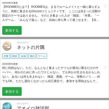
安は良いと思います） 🌟サーバーに入る条件は ⭐️メンタル関連（精神疾患
2025/08/31更新
【ROOMIESとは？】 ROOMIESは、まるでルームメイトと一緒に暮らすよ
など）の事情を抱えていてもいなくても、他人に対して理解・配慮のでき
うに、気軽に集まれるDiscordコミュニティです。 ここには決まった活動や
る方を対象としています。 ⭐️基本的に自分の声で話せる方に限ります。 ⭐️倫
固定のテーマはありません。 そのとき集まった人が「雑談」「作業」「一
理観が一般的なところから許容しがたいくらいズレていたり、自分の話ば
人ゲーム」「みんなで遊ぶ」など、自由に持ち寄って過ごせます。 【目
かりを言いに来る、思想を押し付けるなどの方はご遠慮ください。 ⭐️会話
的】 ROOMIESの目的は、「一人の時間を、ちょっと誰かと共有するこ
が成立しないなどや、サーバーの雰囲気に合わないなどでお断りする場合
と」。 マルチプレイをしたいわけじゃないけど、通話しながらゲームをし
があります。 ⭐️１ヶ月以上VC参加していないアカウントは、キックさせて
参加する
たい 作業しながら、だらっとおしゃべりしたい ときにはみんなで一緒に盛
頂くことがあります。 ⭐️サーバーへの出入り回数が多い（即抜け）などの
り上がりたい そんな気分に合わせた過ごし方ができる、ゆるくて安心でき
不審な行動をしている方は入れなくなることがあります。 ⭐️Please join
る“居場所”にしたいと思っています。 鯖主は、 一人でゲームをするときに
only if you can communicate in Japanese by speaking (with your voice). 人
コミュニティ
通話をつないだり 勉強や作業の合間に雑談したり 暇なときにマンガを読み
ネットの片隅
間同士の相性は、どうしてもあります。 当サーバーでは、気を使える人が
ながらボイスチャンネルを開いていたり そんな風に、気ままにROOMIES
出来るだけ無理せず居られたらいいと考えます。 どちら様も、自分に合っ
を使っています。 まだ人数は少ないですが、気軽に入ってきてもらえたら
た居場所が見付かりますように。 ２０２４年４月設立
恋愛
雑談
会議
通話
ゲーム
嬉しいです！
2025/08/01更新
特に目的はない。ただ、なんとなく集まったヤツらが適当に喋るだけのサ
ーバー。 何かのために作ったワケじゃない。 でも何かが生まれるかもしれ
ない。 あるいは何も生まれない。 雑談、愚痴、ゲーム、深夜のノリ……何
でもOK。 ただし面白くなかったら自己責任で。 参加する理由はなんでも
いい。 残る理由もなんでもいい。 ただ、つまらなかったらすまん。
参加する
コミュニティ
アオイロ雑談部