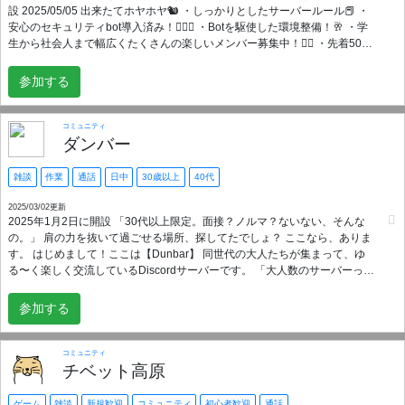
設 2025/05/05 出来たてホヤホヤ🐿 ・しっかりとしたサーバールール📕 ・
安心のセキュリティbot導入済み！✋🏼😎 ・Botを駆使した環境整備！🥂 ・学
生から社会人まで幅広くたくさんの楽しいメンバー募集中！🙆‍♀️ ・先着50名
に 『初期メンバー』ロール付与🎁 ・厳格な審査の上管理者も募集してま
す！👑 ・皆さんの幅広い意見も取り入れます🍀 このコミュニティは、趣味
参加する
や興味、関心の対象が異なるさまざまな人々が集まり、気軽に交流できる
場所です。音楽、映画、ゲーム、旅行、料理、テクノロジー、アート、ス
ポーツ、読書など、多岐にわたるジャンルについて自由に語り合い、新し
コミュニティ
い発見やアイデアを共有しましょう！ 私たちの目的は、異なる背景や経験
ダンバー
を持つ人たちが気軽に意見交換を行い、互いに刺激を受けながら成長でき
るコミュニティを作ることです。初心者の方も大歓迎です。誰もが気軽に
雑談
作業
通話
日中
30歳以上
40代
参加できる温かい雰囲気を大切にしており、質問や意見を遠慮なく投稿で
きる環境を整えています。 このコミュニティは、あなたの興味や関心を広
2025/03/02更新
2025年1月2日に開設 「30代以上限定。面接？ノルマ？ないない、そんな
げるだけでなく、共通の趣味を持つ仲間と出会い、長く続く友人関係を築
の。」 肩の力を抜いて過ごせる場所、探してたでしょ？ ここなら、ありま
く場でもあります。ぜひ気軽に参加して、あなたの声を聞かせてくださ
す。 はじめまして！ここは【Dunbar】 同世代の大人たちが集まって、ゆ
い。一緒に楽しい時間を過ごし、多彩な世界を広げていきましょう！
る〜く楽しく交流しているDiscordサーバーです。 「大人数のサーバーって
ちょっと疲れそう…」なんて心配は無用！ 当サーバーは、面接もなけれ
ば、参加必須のイベントもありません。 自分のペースでのんびり会話を楽
参加する
しんだり、時にはしっかり語り合ったり、そんな“ちょうどいい距離感”を大
切にしています。 ● こんなサーバーです ・30代以上限定だから、共通の話
題も多く、落ち着いた雰囲気 ・ルールはシンプル、無理な参加強制なしで
コミュニティ
リアル優先OK！ ・男女比もちょうどよく、誰でも気軽に溶け込める環境
チベット高原
・派手さはないけれど、安心して過ごせる“平和な空間”を大事にしています
・話すのは苦手！テキストで参加したい ・個人用スレッド作成で自分の部
ゲーム
雑談
新規歓迎
コミュニティ
初心者歓迎
通話