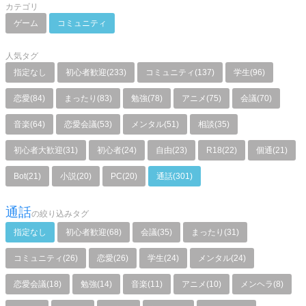
カテゴリ
ゲーム
コミュニティ
人気タグ
指定なし
初心者歓迎(233)
コミュニティ(137)
学生(96)
恋愛(84)
まったり(83)
勉強(78)
アニメ(75)
会議(70)
音楽(64)
恋愛会議(53)
メンタル(51)
相談(35)
初心者大歓迎(31)
初心者(24)
自由(23)
R18(22)
個通(21)
Bot(21)
小説(20)
PC(20)
通話(301)
通話
の絞り込みタグ
指定なし
初心者歓迎(68)
会議(35)
まったり(31)
コミュニティ(26)
恋愛(26)
学生(24)
メンタル(24)
恋愛会議(18)
勉強(14)
音楽(11)
アニメ(10)
メンヘラ(8)