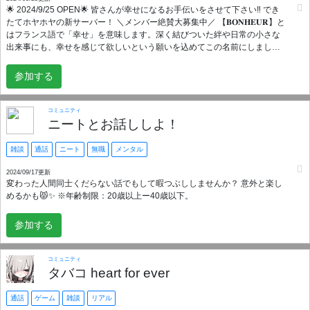
🌟 2024/9/25 OPEN🌟 皆さんが幸せになるお手伝いをさせて下さい‼️ でき
たてホヤホヤの新サーバー！ ＼メンバー絶賛大募集中／ 【𝐁𝐎𝐍𝐇𝐄𝐔𝐑‪】と
はフランス語で「幸せ」を意味します。深く結びついた絆や日常の小さな
出来事にも、幸せを感じて欲しいという願いを込めてこの名前にしまし
た。 ┈┈┈┈┈┈┈┈┈┈┈┈┈┈┈┈┈┈┈┈ 募集要項 💭 ・男女20歳↑35歳↓ ・恋愛に意
欲的な人 ・一緒にサーバーを盛り上げてくれる人 ・他サーバーとの掛け持
参加する
ちもOK！ ・ネットリアル共にパートナーがいない方 🔅メリット🔅 ・面接
❌ ・完全新規のサーバーなので身内感なし！ ・運営が皆様を全力でサポー
ト‼️ ・困ったことは運営に気軽に相談できる！ ・アットホームな恋愛を育
コミュニティ
める場！ 🔔 最後に 🔔 ここまでご覧いただきありがとうございます🙇‍♀️ 一緒
ニートとお話ししよ！
に楽しく雑談、恋愛してみませんか？ あなたの参加を心よりお待ちしてお
ります❕
雑談
通話
ニート
無職
メンタル
2024/09/17更新
変わった人間同士くだらない話でもして暇つぶししませんか？ 意外と楽し
めるかも😾✨ ※年齢制限：20歳以上ー40歳以下。
参加する
コミュニティ
タバコ heart for ever
通話
ゲーム
雑談
リアル