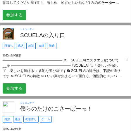
参加してください🤭 (甘々、激しめ、恥ずかしい系など) みののそーゆーの
ぜひ見てください 😻😻😻😻
参加する
コミュニティ
SCUELAの入り口
寝落ち
通話
雑談
会議
個通
2025/12/06更新
――――――――――――――――― 💠__SCUELA(エスクエラ)について
__💠 ――――――――――――――――― ｢SCUELA｣は『 楽しいを探し
て、楽しいを届ける 』多彩な遊び場です🏫 SCUELAの特徴は、下記の通り
です 🚸 SCUELAの特徴 🚸 • いい声が集まる ✅ • 面白く、個性的なメンバー
が多い ✅ • イベントやカジノなど、種類豊富なコンテンツが楽しめる ✅ • メ
ンバーの浮上率が高い ✅ また、メンバーの皆さんに楽しく過ごしていただ
参加する
く為にもいくつかルールがありますので、必ず一度、目を通してくださ
い。
コミュニティ
僕らのたけのこさーばーっ！
雑談
通話
友達作り
ゲーム
2025/11/26更新