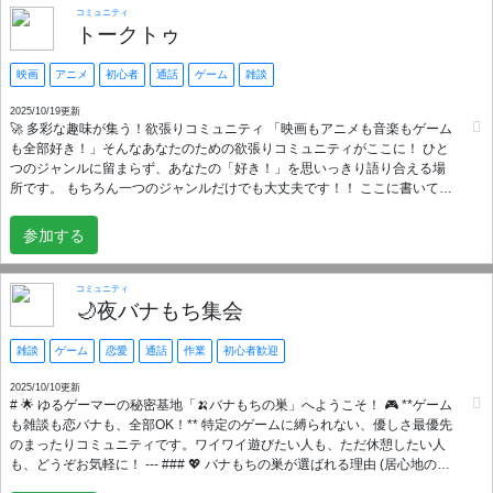
コミュニティ
トークトゥ
映画
アニメ
初心者
通話
ゲーム
雑談
2025/10/19更新
🚀 多彩な趣味が集う！欲張りコミュニティ 「映画もアニメも音楽もゲーム
も全部好き！」そんなあなたのための欲張りコミュニティがここに！ ひと
つのジャンルに留まらず、あなたの「好き！」を思いっきり語り合える場
所です。 もちろん一つのジャンルだけでも大丈夫です！！ ここに書いてあ
るものじゃなくても日常の雑談や作業通話、聞き専などでもOKです！ おか
げさまで人数が増えてきましたがまだまだ参加お待ちしていますし 常連さ
参加する
んはまだまだ必要です お試しでもいいので入ってみませんか？ 少人数部屋
や作業通話部屋も用意していますし 要望があれば専用部屋も用意できま
す！ 🌟 夢中になれる何かを探してる？ 日常に彩りを加える**「推し活」**
コミュニティ
の場が欲しいなら、このサーバーへ！ ここでは、映画、アニメ、音楽、ゲ
🌙夜バナもち集会
ームについて、ワイワイ通話しながら語り合えます。もちろん、雑談だけ
でも大歓迎！みんなで一緒に作品を観る同時視聴、一緒にゲームをプレイ
雑談
ゲーム
恋愛
通話
作業
初心者歓迎
したりすることも定期的に開催しています！ 初心者さん大歓迎！ Discord
の使い方が分からなくても、優しいメンバーがサポートしますのでご安心
2025/10/10更新
# 🌟 ゆるゲーマーの秘密基地「🍌バナもちの巣」へようこそ！ 🎮 **ゲーム
ください。 「呼べばいつでも誰かが集まる！」そんな賑やかでアットホー
も雑談も恋バナも、全部OK！** 特定のゲームに縛られない、優しさ最優先
ムな雰囲気でありながら、お互いを尊重し、節度を守って交流できる場所
のまったりコミュニティです。ワイワイ遊びたい人も、ただ休憩したい人
です。 「Discord始めたばかり」「普段あまり通話しない」という方でも、
も、どうぞお気軽に！ --- ### 💖 バナもちの巣が選ばれる理由 (居心地の良
すぐに馴染める初心者さん大歓迎の雰囲気です。賑やかさの中にも、お互
さ) * **✨ 圧倒的な「優しさ」重視！** 否定的な発言や排他的な言動はNG。
いを尊重する節度があり、安心して楽しめます。 良識のある方か判断する