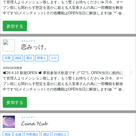
て管理人よりメンション致します。もう暫くお待ちください☕️ 只今、オー
✼••┈┈••✼••┈┈••✼••┈┈••✼••┈┈••✼••┈┈••✼ 🧸出来ること 雑談/VC/恋バナ/相談/
プン前にも関わらず想定を遥かに超える入室者さんの為に一部機能を解放
ゲーム/猥談/寝落ち等 🗣️多数VC完備(雑談、個通、ゲーム専用、寝落ち
中です🫧(メインチャット) その他機能はOPEN当日に解放します(◍ ´꒳` ◍)
等…) 💬安心できる環境 ・管理体制万全(男女各1名ずつ居ます) ・多種多様
見つけてくれてありがとうございます☺️✨ 不慣れな女性管理人ですが皆さ
なbot完備 ・お問い合わせ等24時間解放
んの幸せに寄り添えるサーバーをお届け致します🌷◍𓂂* “ちゃんと恋が始ま
✼••┈┈••✼••┈┈••✼••┈┈••✼••┈┈••✼••┈┈••✼ 入って下さったみんなに幸せが訪れ
参加する
る場所” 雑談して、笑って、距離が縮まって 気づいたら誰かを気にしてる
ますよーに✨ 気になった方は気軽にポチッと待ってま~す🫰♡
―― そんな自然な流れを大切にしてます🦋 ✿ ┈ ⋯ ┈ ✿ 募集事項✿ ┈ ⋯ ┈ ✿
♡満20~40までの男性女性 ♡本気で恋人が欲しい方 ♡お喋り好きな方 ♡癒
コミュニティ
しを欲しい方 ♡寂しがり屋・かまちょな方 ♡モラル・マナーを守れる方 ♡
恋みっけ。
イン率高い方(週2回以上) ♡掛け持ちOK ♡三次元拾い画NG ✿ ┈ ⋯ ┈ ✿ ┈ ⋯
┈ ✿ ┈ ⋯ ┈ ✿ ┈ ⋯ ┈ ✿ 面接は無いので管理陣が確認し次第 すぐに全機能利
恋愛
雑談
通話
寝落ち
エロ
用出来ます🍀*゜(0~12時間以内) 当サーバーを活用するにあたってサーバー
内での ルールや一般常識、モラル等を 最低限守ってくれるなら基本的に ゆ
2026/04/09更新
🕊26.4.10 新規OPEN 🕊 事前参加大歓迎です⸜(*ˊᗜˋ*)⸝ OPEN当日に鯖内に
るゆるなサーバーだと自負しております🙇‍♀️🙇‍♂️
て管理人よりメンション致します。もう暫くお待ちください☕️ 只今、オー
✼••┈┈••✼••┈┈••✼••┈┈••✼••┈┈••✼••┈┈••✼ 🧸出来ること 雑談/VC/恋バナ/相談/
プン前にも関わらず想定を遥かに超える入室者さんの為に一部機能を解放
ゲーム/猥談/寝落ち等 🗣️多数VC完備(雑談、個通、ゲーム専用、寝落ち
中です🫧(メインチャット) その他機能はOPEN当日に解放します(◍ ´꒳` ◍)
等…) 💬安心できる環境 ・管理体制万全(男女各1名ずつ居ます) ・多種多様
見つけてくれてありがとうございます☺️✨ 不慣れな女性管理人ですが皆さ
なbot完備 ・お問い合わせ等24時間解放
んの幸せに寄り添えるサーバーをお届け致します🌷◍𓂂* “ちゃんと恋が始ま
✼••┈┈••✼••┈┈••✼••┈┈••✼••┈┈••✼••┈┈••✼ 入って下さったみんなに幸せが訪れ
参加する
る場所” 雑談して、笑って、距離が縮まって 気づいたら誰かを気にしてる
ますよーに✨ 気になった方は気軽にポチッと待ってま~す🫰♡
―― そんな自然な流れを大切にしてます🦋 ✿ ┈ ⋯ ┈ ✿ 募集事項✿ ┈ ⋯ ┈ ✿
♡満20~40までの男性女性 ♡本気で恋人が欲しい方 ♡お喋り好きな方 ♡癒
コミュニティ
しを欲しい方 ♡寂しがり屋・かまちょな方 ♡モラル・マナーを守れる方 ♡
𝓛𝓾𝓷𝓪 𝓗𝓾𝓫
イン率高い方(週2回以上) ♡掛け持ちOK ♡三次元拾い画NG ✿ ┈ ⋯ ┈ ✿ ┈ ⋯
┈ ✿ ┈ ⋯ ┈ ✿ ┈ ⋯ ┈ ✿ 面接は無いので管理陣が確認し次第 すぐに全機能利
雑談
会議
作業通話
通話
25歳以上