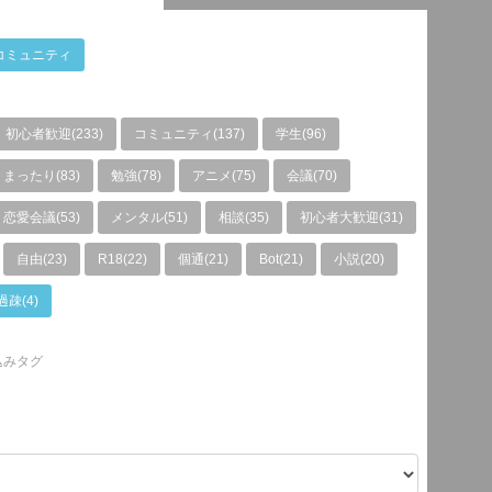
コミュニティ
初心者歓迎(233)
コミュニティ(137)
学生(96)
まったり(83)
勉強(78)
アニメ(75)
会議(70)
恋愛会議(53)
メンタル(51)
相談(35)
初心者大歓迎(31)
自由(23)
R18(22)
個通(21)
Bot(21)
小説(20)
過疎(4)
込みタグ