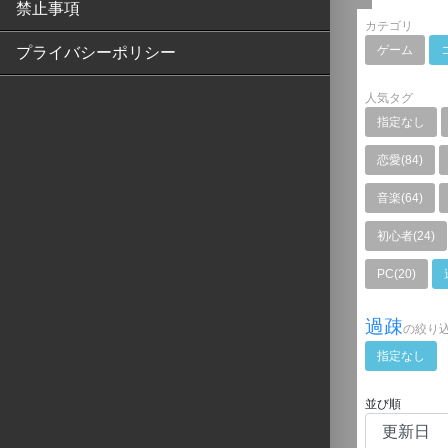
禁止事項
カテゴリ
ゲーム
プライバシーポリシー
人気タグ
指定なし
恋愛(84)
音楽(64)
初心者(24)
PC(20)
過疎
の絞り
指定なし
並び順