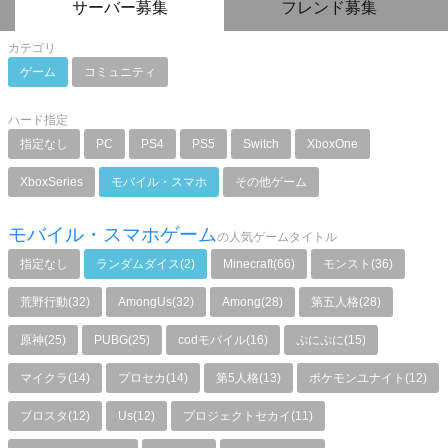
サーバー募集
フレンド募集
カテゴリ
ゲーム
コミュニティ
ハード指定
指定なし
PC
PS4
PS5
Switch
XboxOne
XboxSeries
モバイル・スマホ
その他ゲーム
モバイル・スマホゲーム
の人気ゲームタイトル
指定なし
ランダムダイス(2)
Minecraft(66)
モンスト(36)
荒野行動(32)
AmongUs(32)
Among(28)
第五人格(28)
原神(25)
PUBG(25)
codモバイル(16)
ぷにぷに(15)
マイクラ(14)
プロセカ(14)
第5人格(13)
ポケモンユナイト(12)
ブロスタ(12)
Us(12)
プロジェクトセカイ(11)