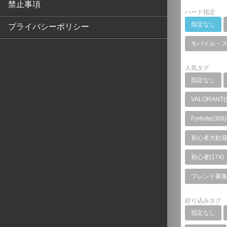
禁止事項
ハード指定
指定なし
プライバシーポリシー
モバイル・
人気タグ
指定なし
VALORANT(
Fortnite(368)
初心者大歓迎(
初心者(174)
フレンド募集(
絞り込みタグ
指定なし