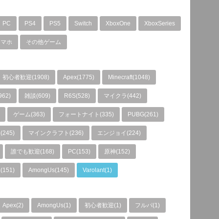
PC
PS4
PS5
Switch
XboxOne
XboxSeries
スマホ
その他ゲーム
初心者歓迎(1908)
Apex(1775)
Minecraft(1048)
962)
雑談(609)
R6S(528)
マイクラ(442)
ゲーム(363)
フォートナイト(335)
PUBG(261)
245)
マインクラフト(236)
エンジョイ(224)
誰でも歓迎(168)
PC(153)
原神(152)
151)
AmongUs(145)
Varolant(1)
Apex(2)
AmongUs(1)
初心者歓迎(1)
フルパ(1)