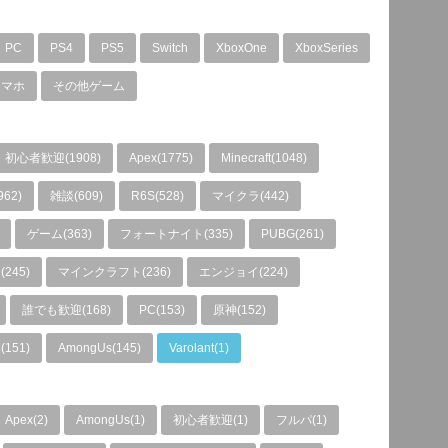
PC
PS4
PS5
Switch
XboxOne
XboxSeries
スマホ
その他ゲーム
初心者歓迎(1908)
Apex(1775)
Minecraft(1048)
962)
雑談(609)
R6S(528)
マイクラ(442)
ゲーム(363)
フォートナイト(335)
PUBG(261)
245)
マインクラフト(236)
エンジョイ(224)
誰でも歓迎(168)
PC(153)
原神(152)
151)
AmongUs(145)
Varolant(1)
Apex(2)
AmongUs(1)
初心者歓迎(1)
フルパ(1)