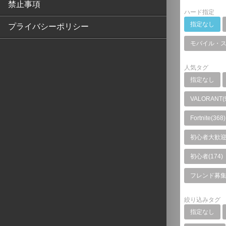
禁止事項
ハード指定
指定なし
プライバシーポリシー
モバイル・
人気タグ
指定なし
VALORANT(
Fortnite(368)
初心者大歓迎(
初心者(174)
フレンド募集(
絞り込みタグ
指定なし