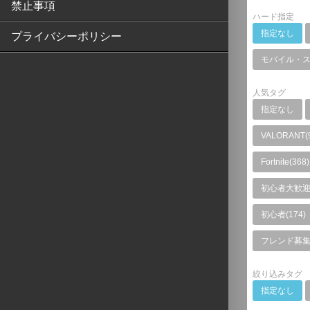
禁止事項
ハード指定
指定なし
プライバシーポリシー
モバイル・
人気タグ
指定なし
VALORANT(
Fortnite(368)
初心者大歓迎(
初心者(174)
フレンド募集(
絞り込みタグ
指定なし