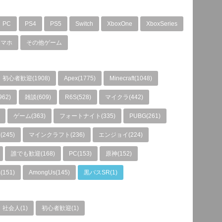
PC
PS4
PS5
Switch
XboxOne
XboxSeries
スマホ
その他ゲーム
初心者歓迎(1908)
Apex(1775)
Minecraft(1048)
962)
雑談(609)
R6S(528)
マイクラ(442)
ゲーム(363)
フォートナイト(335)
PUBG(261)
245)
マインクラフト(236)
エンジョイ(224)
誰でも歓迎(168)
PC(153)
原神(152)
151)
AmongUs(145)
黒バスSR(1)
社会人(1)
初心者歓迎(1)