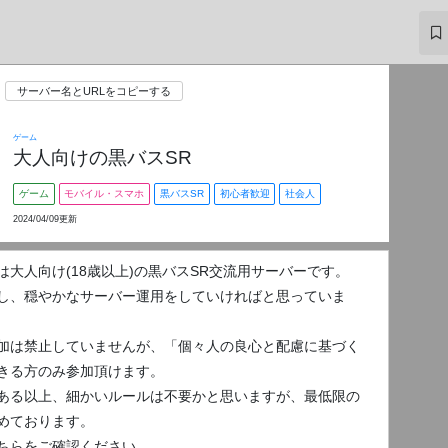
サーバー名とURLをコピーする
ゲーム
大人向けの黒バスSR
ゲーム
モバイル・スマホ
黒バスSR
初心者歓迎
社会人
2024/04/09更新
は大人向け(18歳以上)の黒バスSR交流用サーバーです。
し、穏やかなサーバー運用をしていければと思っていま
加は禁止していませんが、「個々人の良心と配慮に基づく
きる方のみ参加頂けます。
ある以上、細かいルールは不要かと思いますが、最低限の
めております。
ちらをご確認ください。