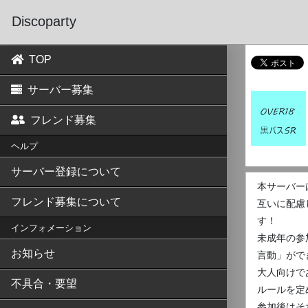
Discoparty
TOP
サーバー募集
フレンド募集
ヘルプ
サーバー登録について
本サーバー
フレンド募集について
互いに配慮
す！
インフォメーション
未成年の参
お知らせ
言動」がで
大人向けで
不具合・要望
ルールを定
参加後はそ