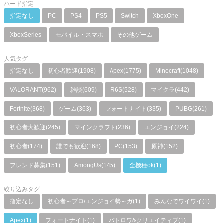
ハード指定
指定なし
PC
PS4
PS5
Switch
XboxOne
XboxSeries
モバイル・スマホ
その他ゲーム
人気タグ
指定なし
初心者歓迎(1908)
Apex(1775)
Minecraft(1048)
VALORANT(962)
雑談(609)
R6S(528)
マイクラ(442)
Fortnite(368)
ゲーム(363)
フォートナイト(335)
PUBG(261)
初心者大歓迎(245)
マインクラフト(236)
エンジョイ(224)
初心者(174)
誰でも歓迎(168)
PC(153)
原神(152)
フレンド募集(151)
AmongUs(145)
全機種ok(1)
絞り込みタグ
指定なし
初心者～プロ/エンジョイ勢～ガ(1)
みんなでワイワイ(1)
Apex(1)
フォートナイト(1)
バトロワ&クリエイティブ(1)