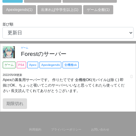
Apexlegends(1)
出来れば中学生以上(1)
ゲーム全般(1)
並び順
ゲーム
Forestのサーバー
ゲーム
PS4
Apex
Apexlegends
全機種ok
2022/05/08更新
Apexの募集用サーバーです。 作りたてです 全機種OK(モバイルは除く) 即
抜けOK、ちょっと覗いてこのサーバーいいなと思ってくれたら使ってくだ
さい 長文読んでくれてありがとうございます。
期限切れ
利用規約
プライバシーポリシー
お問い合わせ