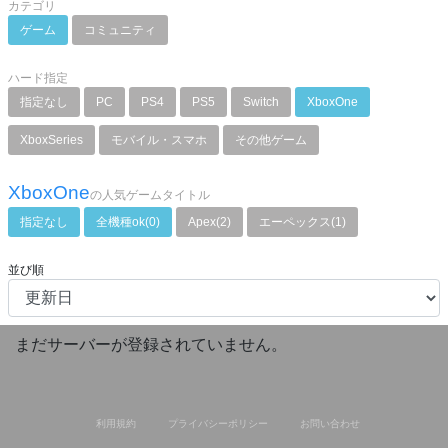
カテゴリ
ゲーム
コミュニティ
ハード指定
指定なし
PC
PS4
PS5
Switch
XboxOne
XboxSeries
モバイル・スマホ
その他ゲーム
XboxOne
の人気ゲームタイトル
指定なし
全機種ok(0)
Apex(2)
エーペックス(1)
並び順
まだサーバーが登録されていません。
利用規約
プライバシーポリシー
お問い合わせ