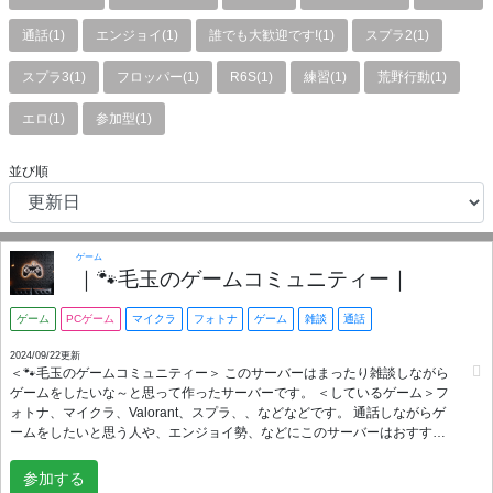
通話(1)
エンジョイ(1)
誰でも大歓迎です!(1)
スプラ2(1)
スプラ3(1)
フロッパー(1)
R6S(1)
練習(1)
荒野行動(1)
エロ(1)
参加型(1)
並び順
ゲーム
｜🐾毛玉のゲームコミュニティー｜
ゲーム
PCゲーム
マイクラ
フォトナ
ゲーム
雑談
通話
2024/09/22更新
＜🐾毛玉のゲームコミュニティー＞ このサーバーはまったり雑談しながら
ゲームをしたいな～と思って作ったサーバーです。 ＜しているゲーム＞フ
ォトナ、マイクラ、Valorant、スプラ、、などなどです。 通話しながらゲ
ームをしたいと思う人や、エンジョイ勢、などにこのサーバーはおすすめ
です。 ↑ このような紹介はおいておいて、ヾ(•ω•`)楽しくゲームができる場
所が欲しい人ぜひ来てください！ 話したい、ゲームしたい人大歓迎です！
参加する