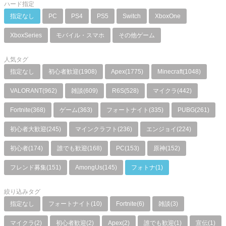
ハード指定
指定なし
PC
PS4
PS5
Switch
XboxOne
XboxSeries
モバイル・スマホ
その他ゲーム
人気タグ
指定なし
初心者歓迎(1908)
Apex(1775)
Minecraft(1048)
VALORANT(962)
雑談(609)
R6S(528)
マイクラ(442)
Fortnite(368)
ゲーム(363)
フォートナイト(335)
PUBG(261)
初心者大歓迎(245)
マインクラフト(236)
エンジョイ(224)
初心者(174)
誰でも歓迎(168)
PC(153)
原神(152)
フレンド募集(151)
AmongUs(145)
フォトナ(1)
絞り込みタグ
指定なし
フォートナイト(10)
Fortnite(6)
雑談(3)
マイクラ(2)
初心者歓迎(2)
Apex(2)
誰でも歓迎(1)
宣伝(1)