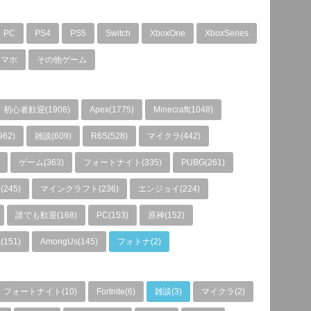
PC
PS4
PS5
Switch
XboxOne
XboxSeries
スマホ
その他ゲーム
初心者歓迎(1908)
Apex(1775)
Minecraft(1048)
962)
雑談(609)
R6S(528)
マイクラ(442)
ゲーム(363)
フォートナイト(335)
PUBG(261)
245)
マインクラフト(236)
エンジョイ(224)
誰でも歓迎(168)
PC(153)
原神(152)
151)
AmongUs(145)
フォトナ(2)
フォートナイト(10)
Fortnite(6)
雑談(3)
マイクラ(2)