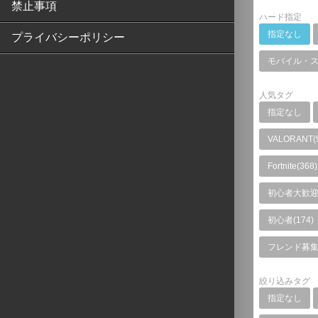
禁止事項
ハード指定
指定なし
プライバシーポリシー
モバイル・
人気タグ
指定なし
VALORANT(
Fortnite(368)
初心者大歓迎(
初心者(174)
フレンド募集(
絞り込みタグ
指定なし