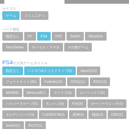
カテゴリ
ゲーム
コミュニティ
ハード指定
指定なし
PC
PS4
PS5
Switch
XboxOne
XboxSeries
モバイル・スマホ
その他ゲーム
PS4
の人気ゲームタイトル
指定なし
バトロワ&クリエイティブ(0)
Apex(254)
フォートナイト(36)
Fortnite(20)
GTA5(11)
R6S(10)
MHW(8)
Minecraft(7)
マイクラ(6)
エーペックス(5)
ハイパースケープ(5)
モンハン(4)
PS4(4)
オーバーウォッチ(3)
エルデンリング(3)
CoDBOCW(3)
原神(3)
雑談(3)
DBD(2)
Switch(2)
RUST(2)