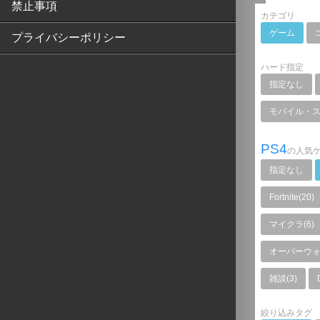
禁止事項
カテゴリ
ゲーム
プライバシーポリシー
ハード指定
指定なし
モバイル・
PS4
の人気
指定なし
Fortnite(20)
マイクラ(6)
オーバーウォッ
雑談(3)
絞り込みタグ