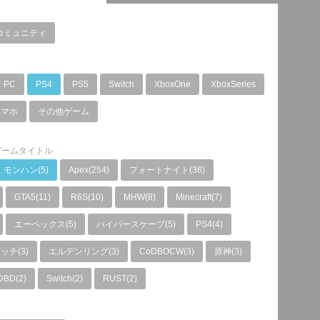
コミュニティ
PC
PS4
PS5
Switch
XboxOne
XboxSeries
スマホ
その他ゲーム
ゲームタイトル
モンハン(5)
Apex(254)
フォートナイト(36)
GTA5(11)
R6S(10)
MHW(8)
Minecraft(7)
エーペックス(5)
ハイパースケープ(5)
PS4(4)
チ(3)
エルデンリング(3)
CoDBOCW(3)
原神(3)
DBD(2)
Switch(2)
RUST(2)