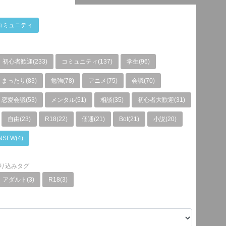
コミュニティ
初心者歓迎(233)
コミュニティ(137)
学生(96)
まったり(83)
勉強(78)
アニメ(75)
会議(70)
恋愛会議(53)
メンタル(51)
相談(35)
初心者大歓迎(31)
自由(23)
R18(22)
個通(21)
Bot(21)
小説(20)
NSFW(4)
り込みタグ
アダルト(3)
R18(3)