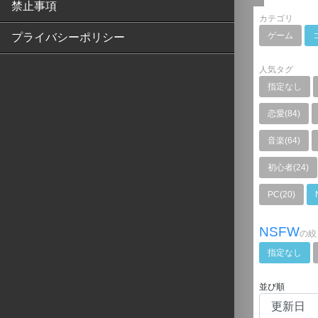
禁止事項
カテゴリ
ゲーム
プライバシーポリシー
人気タグ
指定なし
恋愛(84)
音楽(64)
初心者(24)
PC(20)
NSFW
の絞
指定なし
並び順