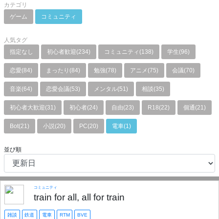
カテゴリ
ゲーム
コミュニティ
人気タグ
指定なし
初心者歓迎(234)
コミュニティ(138)
学生(96)
恋愛(84)
まったり(84)
勉強(78)
アニメ(75)
会議(70)
音楽(64)
恋愛会議(53)
メンタル(51)
相談(35)
初心者大歓迎(31)
初心者(24)
自由(23)
R18(22)
個通(21)
Bot(21)
小説(20)
PC(20)
電車(1)
並び順
コミュニティ
train for all, all for train
雑談
鉄道
電車
RTM
BVE