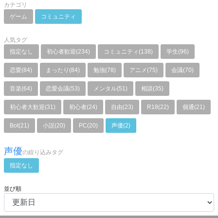
カテゴリ
ゲーム
コミュニティ
人気タグ
指定なし
初心者歓迎(234)
コミュニティ(138)
学生(96)
恋愛(84)
まったり(84)
勉強(78)
アニメ(75)
会議(70)
音楽(64)
恋愛会議(53)
メンタル(51)
相談(35)
初心者大歓迎(31)
初心者(24)
自由(23)
R18(22)
個通(21)
Bot(21)
小説(20)
PC(20)
声優(2)
声優
の絞り込みタグ
指定なし
並び順