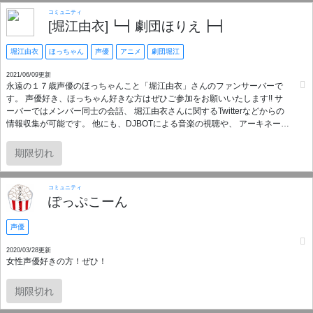
コミュニティ
[堀江由衣]┗┫劇団ほりえ┣┫
堀江由衣
ほっちゃん
声優
アニメ
劇団堀江
2021/06/09更新
永遠の１７歳声優のほっちゃんこと「堀江由衣」さんのファンサーバーで
す。 声優好き、ほっちゃん好きな方はぜひご参加をお願いいたします!! サ
ーバーではメンバー同士の会話、 堀江由衣さんに関するTwitterなどからの
情報収集が可能です。 他にも、DJBOTによる音楽の視聴や、 アーキネータ
ーなどのゲーム要素もあります。 メンバー同士の意思疎通を、 イベント等
での団結力に繋げられればと思い、 当サーバーを設置致しました。（固い
期限切れ
ってｗ）
コミュニティ
ぽっぷこーん
声優
2020/03/28更新
女性声優好きの方！ぜひ！
期限切れ