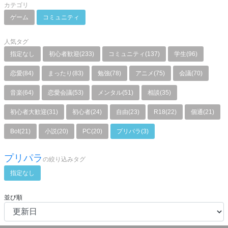
カテゴリ
ゲーム
コミュニティ
人気タグ
指定なし
初心者歓迎(233)
コミュニティ(137)
学生(96)
恋愛(84)
まったり(83)
勉強(78)
アニメ(75)
会議(70)
音楽(64)
恋愛会議(53)
メンタル(51)
相談(35)
初心者大歓迎(31)
初心者(24)
自由(23)
R18(22)
個通(21)
Bot(21)
小説(20)
PC(20)
プリパラ(3)
プリパラ
の絞り込みタグ
指定なし
並び順