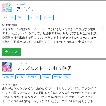
コミュニティ
アイプリ
アイプリ
プリリズ
プリパラ
プリマジ
2024/04/15更新
アイプリ、その他プリティーシリーズが好きな人で集まって交流する場所
です。 まだサーバーを作っている途中ですが、みんなで楽しみながら雑談
や情報交換が出来る場所にしていきたいです！ チャンネルやロール、ルー
ル等のご要望があればできる限り対応しますので、気軽にご相談くださ
い！
参加する
コミュニティ
プリズムストーン 虹ヶ咲店
プリパラ
虹ヶ咲
ラブライブ
アニメ
ゲーム
雑談
2023/09/09更新
趣味が合う人をできるだけ集めたくて作りました。プリパラ、ラブライブ
虹ヶ咲学園スクールアイドル同好会が主に好きな人向けのサーバーですが
どちらか片方が好きな方や、アニメ全般の雑談もOKです。 VCでイベン
ト、ライブの生配信をいっしょに楽しんだり、アニメの雑談をしながら作
業やゲームをしたりできると嬉しいです -----こういうアニメが好き------ プ