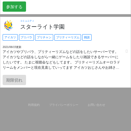
リパラ、ラブライブ！、ぼっち･ざ･ろっく、ガールズ&パンツァー etc... ----
参加する
-こういうゲームが好き----- 原神、崩壊スターレイル、ブルーアーカイブ、
FF14、AC6 etc...
コミュニティ
スターライト学園
アイカツ
プリパラ
プリチャン
プリティーリズム
雑談
2021/06/15更新
アイカツやプリパラ、プリティーリズムなどの話をしたいサーバーです。
アイカツなどの話をしながら一緒にゲームをしたり雑談できるサーバーに
したいです。 たまに視聴会などもしてます。 プリティーリズムオーロラド
リームをメンバーと現在見直していってます アイカツおじさんやお姉さん
など社会人サーバーです 興味があれば参加お願いします。
期限切れ
利用規約
プライバシーポリシー
お問い合わせ