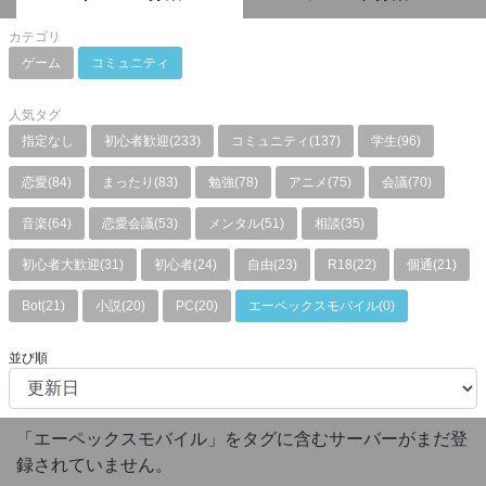
カテゴリ
ゲーム
コミュニティ
人気タグ
指定なし
初心者歓迎(233)
コミュニティ(137)
学生(96)
恋愛(84)
まったり(83)
勉強(78)
アニメ(75)
会議(70)
音楽(64)
恋愛会議(53)
メンタル(51)
相談(35)
初心者大歓迎(31)
初心者(24)
自由(23)
R18(22)
個通(21)
Bot(21)
小説(20)
PC(20)
エーペックスモバイル(0)
並び順
「エーペックスモバイル」をタグに含むサーバーがまだ登
録されていません。