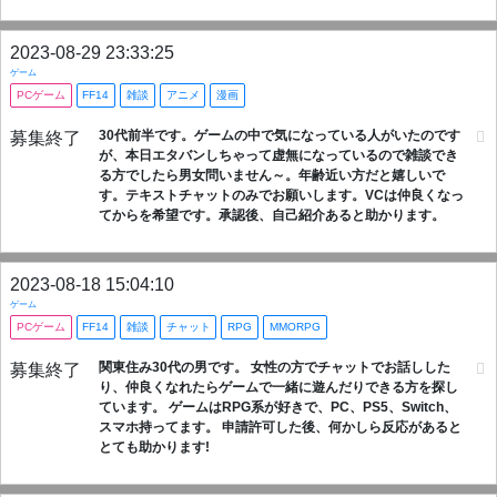
2023-08-29 23:33:25
ゲーム
PCゲーム
FF14
雑談
アニメ
漫画
30代前半です。ゲームの中で気になっている人がいたのです
募集終了
が、本日エタバンしちゃって虚無になっているので雑談でき
る方でしたら男女問いません～。年齢近い方だと嬉しいで
す。テキストチャットのみでお願いします。VCは仲良くなっ
てからを希望です。承認後、自己紹介あると助かります。
2023-08-18 15:04:10
ゲーム
PCゲーム
FF14
雑談
チャット
RPG
MMORPG
関東住み30代の男です。 女性の方でチャットでお話しした
募集終了
り、仲良くなれたらゲームで一緒に遊んだりできる方を探し
ています。 ゲームはRPG系が好きで、PC、PS5、Switch、
スマホ持ってます。 申請許可した後、何かしら反応があると
とても助かります!