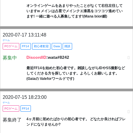
オンラインゲームをあまりやったことがなくて右往左往して
いますw メインは占星でメインクエ漆黒をコツコツ進めてい
ます! 一緒に遊べる人募集してます!(Mana Ixion鯖)
2020-07-17 13:11:48
ゲーム
PCゲーム
FF14
初心者歓迎
Gaia
雑談
DiscordID
:wata#8242
募集中
最近FF14を始めた初心者です。雑談しながらIDやSS撮影など
してくださる方を探しています。よろしくお願いします。
(Gaiaの Valeforワールドです)
2020-07-15 18:23:00
ゲーム
PCゲーム
FF14
4ヶ月前に初めたばかりの初心者です。 どなたか良ければフレ
募集終了
ンドになりませんか?