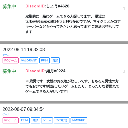
DiscordID
:しよう#4628
募集中
定期的に一緒にゲームできる人探してます。 最近は
tarkov/r6s/apex/ff14(t) とFPS多めですが、マイクラとかコア
キーパーなどもやってみたいと思ってます ご連絡お待ちして
ます
2022-08-14 19:32:08
ゲーム
PCゲーム
VALORANT
FF14
雑談
DiscordID
:如月#0224
募集中
20歳男です、女性のお友達が欲しいです。もちろん男性の方
でもおけです!雑談したりゲームしたり、まったりな雰囲気で
ゲームできる人がいいです!
2022-08-07 09:34:54
ゲーム
PCゲーム
FF14
雑談
ゲーム
RPG好き
MMORPG