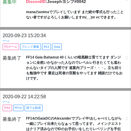
DiscordID
:Josephヨシフ#0042
募集中
manaのanimaでプレイしています まだ絶や零式も行ったこと
ない者ですがよろしくお願いしますm(__)m vcできます。
2020-09-23 15:20:34
ゲーム
PCゲーム
フレンド募集
ff14
Gaia
FF14 Gaia Bahamut 40くらいの暗黒騎士育ててます ダンジ
募集終了
ョンに全然いかなかった人なのでレベルレ行きたくても道わ
かんないタイプの人間です 道案内プリーズ・・・。立ち回り
も勉強中です 最近は死者の宮殿をやってます 雑談だけでもお
けです。
2020-09-22 14:22:58
ゲーム
PS4
FF14
誰でも歓迎
FF14のGaiaDCのAlexanderでプレイ中!おしゃべりしながら
募集終了
一緒にプレイ出来たらなぁって思ってます。 メインクエスト
はクリア済みなのでIDのお手伝いをしたりレベリングを手伝