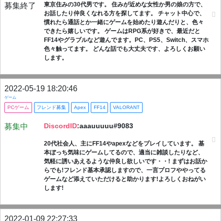
東京住みの30代男です。 住みが近めな女性か男の娘の方で、
募集終了
お話したり仲良くなれる方を探してます。 チャット中心で、
慣れたら通話とか一緒にゲームを始めたり遊んだりと、色々
できたら嬉しいです。 ゲームはRPG系が好きで、最近だと
FF14やグラブルなど遊んでます。PC、PS5、Switch、スマホ
色々触ってます。 どんな話でも大丈夫です、よろしくお願い
します。
2022-05-19 18:20:46
ゲーム
PCゲーム
フレンド募集
Apex
FF14
VALORANT
DiscordID
:aaauuuuu#9083
募集中
20代社会人、主にFF14やapexなどをプレイしています。 基
本ぼっち気味にゲームしてるので、適当に雑談したりなど、
気軽に誘いあえるような仲良し欲しいです・・! まずはお話か
らでも!フレンド基本承認しますので、一言プロフややってる
ゲームなど添えていただけると助かります!よろしくおねがい
します!
2022-01-09 22:27:33