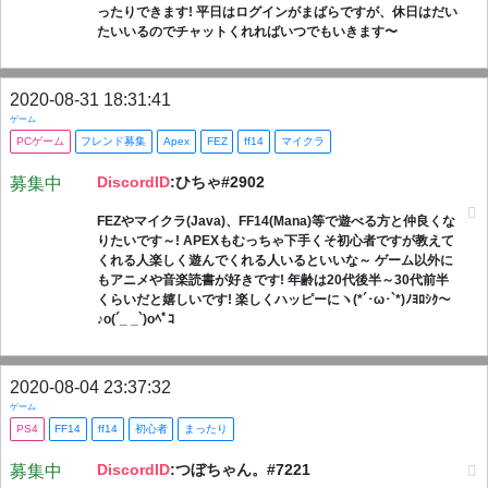
ったりできます! 平日はログインがまばらですが、休日はだい
たいいるのでチャットくれればいつでもいきます〜
2020-08-31 18:31:41
ゲーム
PCゲーム
フレンド募集
Apex
FEZ
ff14
マイクラ
DiscordID
:ひちゃ#2902
募集中
FEZやマイクラ(Java)、FF14(Mana)等で遊べる方と仲良くな
りたいです～! APEXもむっちゃ下手くそ初心者ですが教えて
くれる人楽しく遊んでくれる人いるといいな～ ゲーム以外に
もアニメや音楽読書が好きです! 年齢は20代後半～30代前半
くらいだと嬉しいです! 楽しくハッピーにヽ(*´･ω･`*)ﾉﾖﾛｼｸ～
♪o(´_ _`)oﾍﾟｺ
2020-08-04 23:37:32
ゲーム
PS4
FF14
ff14
初心者
まったり
DiscordID
:つぼちゃん。#7221
募集中