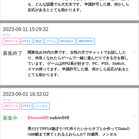
も、どんな話題でも大丈夫です。 申請許可した後、何かしら
反応があるととても助かります。
2023-09-11 15:29:32
ゲーム
PCゲーム
FF14
雑談
ゲーム
RPG好き
MMORPG
関東住み30代の男です。 女性の方でチャットでお話しした
募集終了
り、仲良くなれたらゲームで一緒に遊んだりできる方を探し
ています。 ゲームはRPG系が好きで、PC、PS5、Switch、
スマホ持ってます。 申請許可した後、何かしら反応があると
とても助かります。
2023-09-01 16:32:02
ゲーム
PCゲーム
FF14
メンタル
DiscordID
:cabin5#0
募集中
男だけでFF14遊ぼう! FC作りたいからサブとか作ってGaiaの
ridill鯖まで来てくれる人おらんか? 30歳男、メンタル