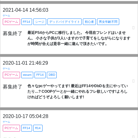
2021-04-14 14:56:03
ゲーム
PCゲーム
FF14
シージ
デッドバイデイライト
初心者
男女年齢不問
最近PS4からPCに移行しました。 今現在フレンドはいませ
募集終了
ん。 小さな子供が3人いますので子育てをしながらになります
が時間が合えば是非一緒に遊んで頂きたいです。
2020-11-01 21:46:29
ゲーム
PCゲーム
steam
FF14
DBD
色々なpcゲーやってます! 最近はFF14やDbDを主にやってい
募集終了
たり…? COOPゲーとか一緒にやれるフレ欲しいです!よろし
ければどうぞよろしく願いします!
2020-10-17 05:04:28
ゲーム
PCゲーム
FF14
ff14