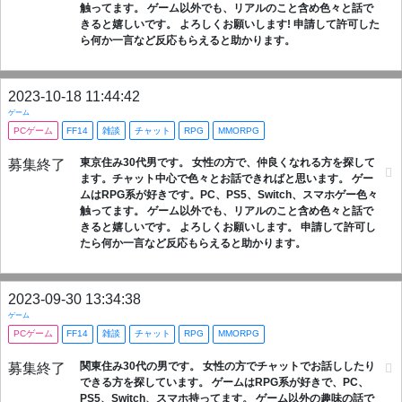
触ってます。 ゲーム以外でも、リアルのこと含め色々と話で
きると嬉しいです。 よろしくお願いします! 申請して許可した
ら何か一言など反応もらえると助かります。
2023-10-18 11:44:42
ゲーム
PCゲーム
FF14
雑談
チャット
RPG
MMORPG
東京住み30代男です。 女性の方で、仲良くなれる方を探して
募集終了
ます。チャット中心で色々とお話できればと思います。 ゲー
ムはRPG系が好きです。PC、PS5、Switch、スマホゲー色々
触ってます。 ゲーム以外でも、リアルのこと含め色々と話で
きると嬉しいです。 よろしくお願いします。 申請して許可し
たら何か一言など反応もらえると助かります。
2023-09-30 13:34:38
ゲーム
PCゲーム
FF14
雑談
チャット
RPG
MMORPG
関東住み30代の男です。 女性の方でチャットでお話ししたり
募集終了
できる方を探しています。 ゲームはRPG系が好きで、PC、
PS5、Switch、スマホ持ってます。 ゲーム以外の趣味の話で