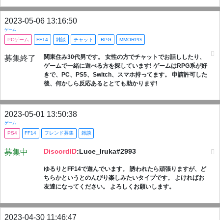
2023-05-06 13:16:50
ゲーム
PCゲーム
FF14
雑談
チャット
RPG
MMORPG
関東住み30代男です。 女性の方でチャットでお話ししたり、
募集終了
ゲームで一緒に遊べる方を探しています! ゲームはRPG系が好
きで、PC、PS5、Switch、スマホ持ってます。 申請許可した
後、何かしら反応あるととても助かります!
2023-05-01 13:50:38
ゲーム
PS4
FF14
フレンド募集
雑談
DiscordID
:Luce_Iruka#2993
募集中
ゆるりとFF14で遊んでいます。 誘われたら頑張りますが、ど
ちらかというとのんびり楽しみたいタイプです。 よければお
友達になってください。 よろしくお願いします。
2023-04-30 11:46:47