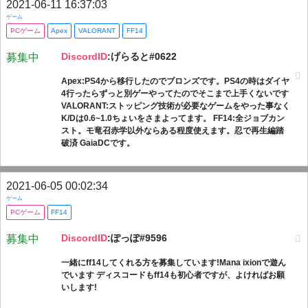
2021-06-11 16:37:03
ゲーム
PCゲーム
Apex
VALORANT
FF14
DiscordID
:げらると#0622
募集中
Apex:PS4から移行したのでブロンズです。PS4の時はダイヤ
4行ったらずっと別ゲーやってたのでそこまで上手くないです
VALORANT:ストッピング技術が必要なゲームをやった事なく
K/Dは0.6~1.0ちょいをさまよってます。 FF14:全ジョブカン
スト。モ竜召赤学以外ならある程度使えます。忍で再生編踏
破済 GaiaDCです。
2021-06-05 00:02:34
ゲーム
PCゲーム
FF14
DiscordID
:ぽっぽ#9596
募集中
一緒にff14してくれる方を募集しています!Mana ixionで遊ん
でいます ディスコードもff14も初心者ですが、よければお願
いします!