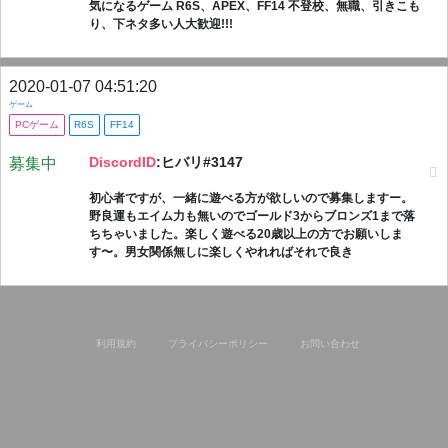
気になるゲーム R6S、APEX、FF14 不登校、無職、引きこも
り、下ネタ多い人大歓迎!!!
2020-01-07 04:51:20
ゲーム
PCゲーム
R6S
FF14
DiscordID
:ヒバリ#3147
募集中
初心者ですが、一緒に遊べる方が欲しいので募集しますー。
野良運もエイム力も無いのでゴールド3からブロンズ1まで落
ちちゃいました。楽しく遊べる20歳以上の方でお願いしま
す〜。男女関係無しに楽しくやれればそれで良き
利用規約
プライバシーポリシー
お問い合わせ