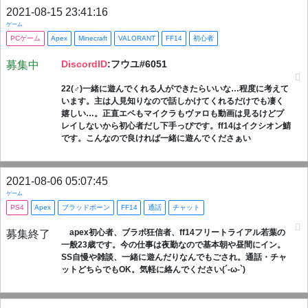
2021-08-15 23:41:16
ゲーム
PCゲーム
Apex
Minecraft
VALORANT
FF14
初心者
DiscordID
:フウユ#6051
募集中
22(♂)一緒に遊んでくれる人ができたらいいな…程度に考えて
います。主は人見知りなので話しかけてくれるだけでも凄く
嬉しい…。正直エペもマイクラもヴァロも動画は見るけどプ
レイしないから初心者だし下手っぴです。ff14はイクシオン鯖
です。こんなので良ければ一緒に遊んでくださぁい
2021-08-06 05:07:45
ゲーム
PS4
Apex
ブラッドボーン
FF14
通話
チャット
apex初心者、ブラボ狂信者、ff14フリートライアル若葉の
募集終了
一般23歳です。今の仕事は夜勤なので基本朝や昼間にイン。
SS自慢や雑談、一緒に遊んだりなんでもごされ。通話・チャ
ットどちらでもOK。気軽に絡んでください(´-ω-`)