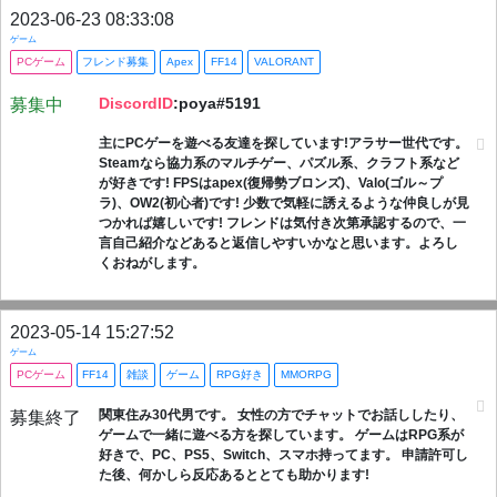
2023-06-23 08:33:08
ゲーム
PCゲーム
フレンド募集
Apex
FF14
VALORANT
DiscordID
:poya#5191
募集中
主にPCゲーを遊べる友達を探しています!アラサー世代です。
Steamなら協力系のマルチゲー、パズル系、クラフト系など
が好きです! FPSはapex(復帰勢ブロンズ)、Valo(ゴル～プ
ラ)、OW2(初心者)です! 少数で気軽に誘えるような仲良しが見
つかれば嬉しいです! フレンドは気付き次第承認するので、一
言自己紹介などあると返信しやすいかなと思います。よろし
くおねがします。
2023-05-14 15:27:52
ゲーム
PCゲーム
FF14
雑談
ゲーム
RPG好き
MMORPG
関東住み30代男です。 女性の方でチャットでお話ししたり、
募集終了
ゲームで一緒に遊べる方を探しています。 ゲームはRPG系が
好きで、PC、PS5、Switch、スマホ持ってます。 申請許可し
た後、何かしら反応あるととても助かります!