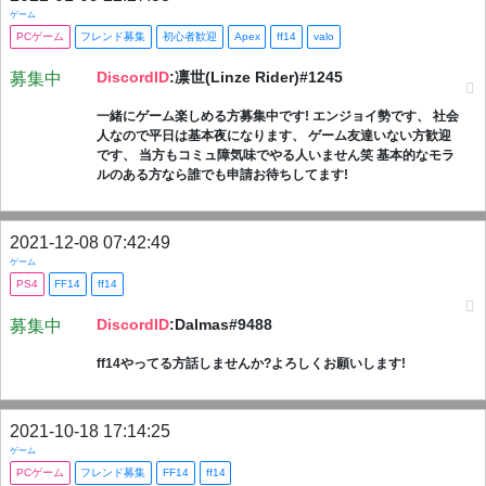
ゲーム
PCゲーム
フレンド募集
初心者歓迎
Apex
ff14
valo
DiscordID
:凛世(Linze Rider)#1245
募集中
一緒にゲーム楽しめる方募集中です! エンジョイ勢です、 社会
人なので平日は基本夜になります、 ゲーム友達いない方歓迎
です、 当方もコミュ障気味でやる人いません笑 基本的なモラ
ルのある方なら誰でも申請お待ちしてます!
2021-12-08 07:42:49
ゲーム
PS4
FF14
ff14
DiscordID
:Dalmas#9488
募集中
ff14やってる方話しませんか?よろしくお願いします!
2021-10-18 17:14:25
ゲーム
PCゲーム
フレンド募集
FF14
ff14