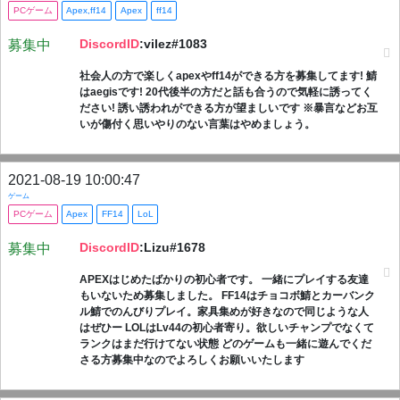
PCゲーム
Apex,ff14
Apex
ff14
DiscordID
:vilez#1083
募集中
社会人の方で楽しくapexやff14ができる方を募集してます! 鯖
はaegisです! 20代後半の方だと話も合うので気軽に誘ってく
ださい! 誘い誘われができる方が望ましいです ※暴言などお互
いが傷付く思いやりのない言葉はやめましょう。
2021-08-19 10:00:47
ゲーム
PCゲーム
Apex
FF14
LoL
DiscordID
:Lizu#1678
募集中
APEXはじめたばかりの初心者です。 一緒にプレイする友達
もいないため募集しました。 FF14はチョコボ鯖とカーバンク
ル鯖でのんびりプレイ。家具集めが好きなので同じような人
はぜひー LOLはLv44の初心者寄り。欲しいチャンプでなくて
ランクはまだ行けてない状態 どのゲームも一緒に遊んでくだ
さる方募集中なのでよろしくお願いいたします