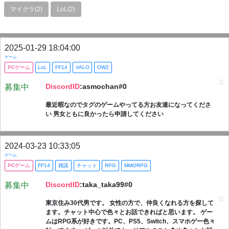
マイクラ(2)
LoL(2)
2025-01-29 18:04:00
ゲーム
PCゲーム
LoL
FF14
VALO
OW2
DiscordID
:asmochan#0
募集中
最近暇なのでタグのゲームやってる方お友達になってくださ
い 男女ともに良かったら申請してください
2024-03-23 10:33:05
ゲーム
PCゲーム
FF14
雑談
チャット
RPG
MMORPG
DiscordID
:taka_taka99#0
募集中
東京住み30代男です。 女性の方で、仲良くなれる方を探して
ます。チャット中心で色々とお話できればと思います。 ゲー
ムはRPG系が好きです。PC、PS5、Switch、スマホゲー色々