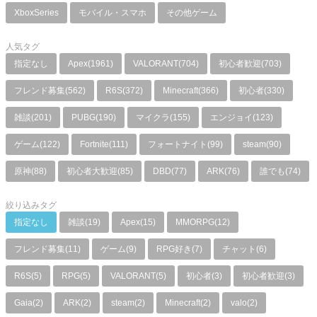
XboxSeries
モバイル・スマホ
その他ゲーム
人気タグ
指定なし
Apex(1961)
VALORANT(704)
初心者歓迎(703)
フレンド募集(562)
R6S(372)
Minecraft(366)
初心者(330)
雑談(201)
PUBG(190)
マイクラ(155)
エンジョイ(123)
ゲーム(122)
Fortnite(111)
フォートナイト(99)
steam(90)
原神(88)
初心者大歓迎(85)
DBD(77)
ARK(76)
誰でも(74)
絞り込みタグ
指定なし
雑談(19)
Apex(15)
MMORPG(12)
フレンド募集(11)
ゲーム(9)
RPG好き(7)
チャット(6)
R6S(5)
RPG(5)
VALORANT(5)
初心者(3)
初心者歓迎(3)
Gaia(2)
ARK(2)
steam(2)
Minecraft(2)
valo(2)