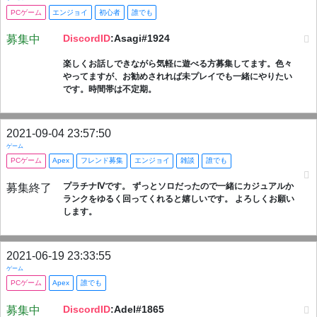
PCゲーム
エンジョイ
初心者
誰でも
DiscordID
:Asagi#1924
募集中
楽しくお話しできながら気軽に遊べる方募集してます。色々
やってますが、お勧めされれば未プレイでも一緒にやりたい
です。時間帯は不定期。
2021-09-04 23:57:50
ゲーム
PCゲーム
Apex
フレンド募集
エンジョイ
雑談
誰でも
プラチナⅣです。 ずっとソロだったので一緒にカジュアルか
募集終了
ランクをゆるく回ってくれると嬉しいです。 よろしくお願い
します。
2021-06-19 23:33:55
ゲーム
PCゲーム
Apex
誰でも
DiscordID
:Adel#1865
募集中