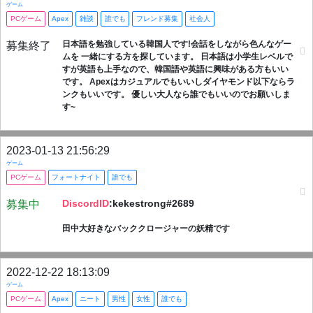
ゲーム
PCゲーム
Apex
雑談
誰でも
フレンド募集
社会人
日本語を勉強している韓国人です!会話をしながら色んなゲー
募集終了
ムを 一緒にする方を探しています。 日本語は小学生レベルで
すが英語も上手なので、韓国語や英語に興味がある方もいい
です。 Apexはカジュアルでもいいしダイヤモンド以下ならラ
ンクもいいです。 優しい大人なら誰でもいいのでお願いしま
す~
2023-01-13 21:56:29
ゲーム
PCゲーム
フォートナイト
誰でも
DiscordID
:kekestrong#2689
募集中
田中大好きなバッククロージャーの妖精です
2022-12-22 18:13:09
ゲーム
PCゲーム
Apex
ニート
男性
女性
誰でも