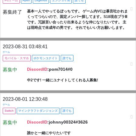
PCゲーム
Apex
Legends
エンジョイ勢
誰でも
基本一人でやってるぼっちです。 ゲーム内VCは暴言吐かれま
募集終了
くってつらいので、固定メンバー探してます。S18現在プラⅢ
です。冗談言い合ったり出来るような仲になりたいです。 主
は現時点で未成年の男です。 それでもいい方お願いします。
2023-08-31 03:48:41
ゲーム
モバイル・スマホ
ポケモンユナイト
誰でも
DiscordID
:pom7014#0
募集中
中2です! 一緒にユナイトしてくれる人募集!
2023-08-01 12:30:48
ゲーム
Switch
マインクラフトダンジョンズ
誰でも
DiscordID
:johnny00324#3626
募集中
誰かと一緒にやりたいです