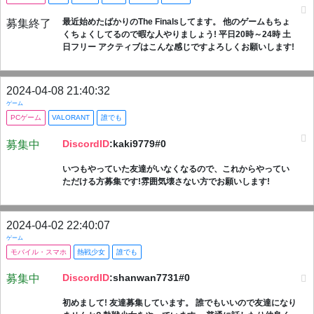
最近始めたばかりのThe Finalsしてます。 他のゲームもちょ
募集終了
くちょくしてるので暇な人やりましょう! 平日20時～24時 土
日フリー アクティブはこんな感じですよろしくお願いします!
2024-04-08 21:40:32
ゲーム
PCゲーム
VALORANT
誰でも
DiscordID
:kaki9779#0
募集中
いつもやっていた友達がいなくなるので、これからやってい
ただける方募集です!雰囲気壊さない方でお願いします!
2024-04-02 22:40:07
ゲーム
モバイル・スマホ
熱戦少女
誰でも
DiscordID
:shanwan7731#0
募集中
初めまして! 友達募集しています。 誰でもいいので友達になり