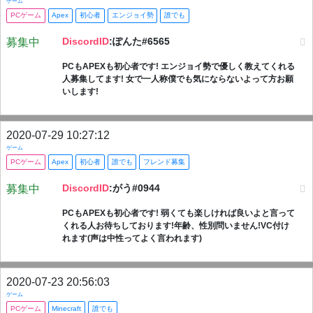
ゲーム
PCゲーム
Apex
初心者
エンジョイ勢
誰でも
DiscordID
:ぽんた#6565
募集中
PCもAPEXも初心者です! エンジョイ勢で優しく教えてくれる
人募集してます! 女で一人称僕でも気にならないよって方お願
いします!
2020-07-29 10:27:12
ゲーム
PCゲーム
Apex
初心者
誰でも
フレンド募集
DiscordID
:がう#0944
募集中
PCもAPEXも初心者です! 弱くても楽しければ良いよと言って
くれる人お待ちしております!年齢、性別問いません!VC付け
れます(声は中性ってよく言われます)
2020-07-23 20:56:03
ゲーム
PCゲーム
Minecraft
誰でも