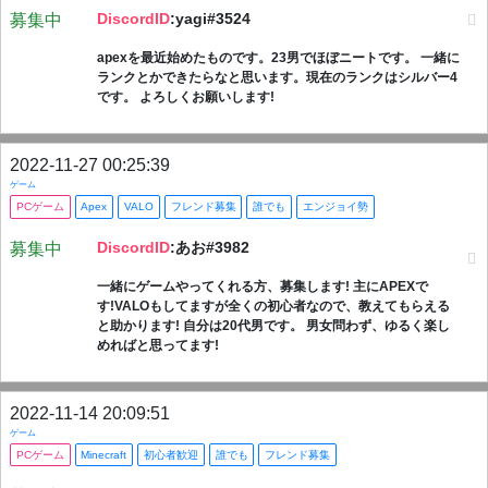
DiscordID
:yagi#3524
募集中
apexを最近始めたものです。23男でほぼニートです。 一緒に
ランクとかできたらなと思います。現在のランクはシルバー4
です。 よろしくお願いします!
2022-11-27 00:25:39
ゲーム
PCゲーム
Apex
VALO
フレンド募集
誰でも
エンジョイ勢
DiscordID
:あお#3982
募集中
一緒にゲームやってくれる方、募集します! 主にAPEXで
す!VALOもしてますが全くの初心者なので、教えてもらえる
と助かります! 自分は20代男です。 男女問わず、ゆるく楽し
めればと思ってます!
2022-11-14 20:09:51
ゲーム
PCゲーム
Minecraft
初心者歓迎
誰でも
フレンド募集