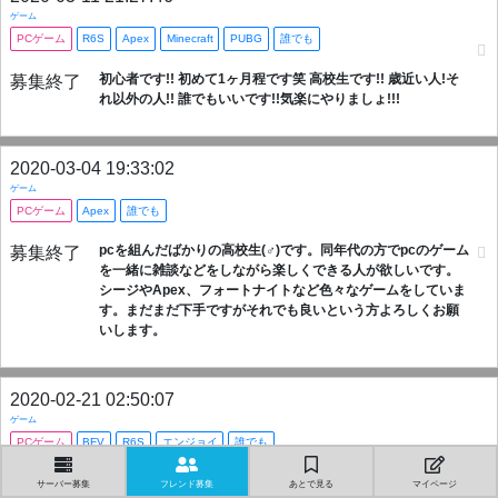
ゲーム
PCゲーム
R6S
Apex
Minecraft
PUBG
誰でも
初心者です!! 初めて1ヶ月程です笑 高校生です!! 歳近い人!そ
募集終了
れ以外の人!! 誰でもいいです!!気楽にやりましょ!!!
2020-03-04 19:33:02
ゲーム
PCゲーム
Apex
誰でも
pcを組んだばかりの高校生(♂)です。同年代の方でpcのゲーム
募集終了
を一緒に雑談などをしながら楽しくできる人が欲しいです。
シージやApex、フォートナイトなど色々なゲームをしていま
す。まだまだ下手ですがそれでも良いという方よろしくお願
いします。
2020-02-21 02:50:07
ゲーム
PCゲーム
BFV
R6S
エンジョイ
誰でも
最近私のフレンド達があまり遊んでくれなくなり、一人でゲ
募集終了
サーバー募集
フレンド募集
あとで見る
マイページ