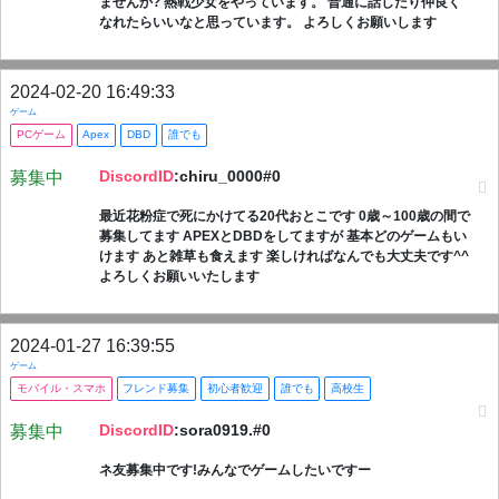
ませんか? 熱戦少女をやっています。 普通に話したり仲良く
なれたらいいなと思っています。 よろしくお願いします
2024-02-20 16:49:33
ゲーム
PCゲーム
Apex
DBD
誰でも
DiscordID
:chiru_0000#0
募集中
最近花粉症で死にかけてる20代おとこです 0歳～100歳の間で
募集してます APEXとDBDをしてますが 基本どのゲームもい
けます あと雑草も食えます 楽しければなんでも大丈夫です^^
よろしくお願いいたします
2024-01-27 16:39:55
ゲーム
モバイル・スマホ
フレンド募集
初心者歓迎
誰でも
高校生
DiscordID
:sora0919.#0
募集中
ネ友募集中です!みんなでゲームしたいですー