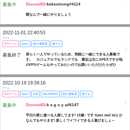
DiscordID
:kekestrong#4114
募集中
暇なんで一緒にやりましょう
2022-11-01 22:40:53
ゲーム
PCゲーム
Apex
初心者歓迎
誰でも
長らく一人でやっているため、気軽に一緒にできる人募集で
募集終了
す。 カジュアルでもランクでも 最近は主にAPEXですが他
のFPSゲームもやってみたいのでお誘いいただけたらぜひ
2022-10-19 19:39:16
ゲーム
PCゲーム
Apex
OW
VALORANT
初心者歓迎
誰でも
DiscordID
:k a g u y a#6147
募集中
平日の夜に遊べる人探してます! 19歳♂です Apex ow2 lolとか
なんでもやります! 楽しくワイワイできる人遊びましょ～