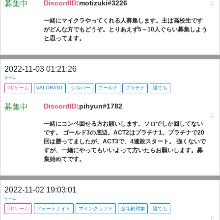
DiscordID
:motizuki#3226
募集中
一緒にマイクラやってくれる人募集します。主は高校生です
がどんな方でもどうぞ。とりあえず5～10人ぐらい募集しよう
と思ってます。
2022-11-03 01:21:26
ゲーム
PCゲーム
VALORANT
シルバー
ゴールド
プラチナ
誰でも
DiscordID
:pihyun#1782
募集中
一緒にコンペ回せる方お願いします。ソロでしか回してない
です。 ゴールド3の底辺。ACT2はプラチナ1。プラチナで20
回は勝ってましたが、ACT3で、4連敗スタート。 強くないで
すが、一緒にやってもいいよって方いたらお願いします。募
集始めてです。
2022-11-02 19:03:01
ゲーム
PCゲーム
フォートナイト
マインクラフト
全年齢対象
誰でも