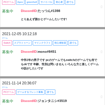
PCゲーム
Apex
greenhell
サバイバル
初心者
誰でも
DiscordID
:たっつん#1398
募集中
とりあえず誰かとゲームしたいです!
2021-12-05 10:12:18
ゲーム
Switch
スプラトゥーン
マインクラフト
初心者歓迎
誰でも
DiscordID
:mono#8451
募集中
中学2年の男子です pcのゲームでもswitchのゲームでも何で
もokです 年齢、性別は問いません いろんな方と楽しくゲーム
や話がしたいです
2021-11-14 20:36:07
ゲーム
PCゲーム
ゲームするフレンド募集
誰でも
DiscordID
:ジョンタニシ#3519
募集中