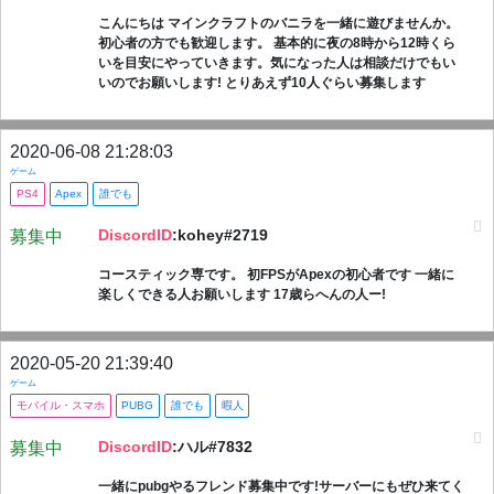
こんにちは マインクラフトのバニラを一緒に遊びませんか。
初心者の方でも歓迎します。 基本的に夜の8時から12時くら
いを目安にやっていきます。気になった人は相談だけでもい
いのでお願いします! とりあえず10人ぐらい募集します
2020-06-08 21:28:03
ゲーム
PS4
Apex
誰でも
DiscordID
:kohey#2719
募集中
コースティック専です。 初FPSがApexの初心者です 一緒に
楽しくできる人お願いします 17歳らへんの人ー!
2020-05-20 21:39:40
ゲーム
モバイル・スマホ
PUBG
誰でも
暇人
DiscordID
:ハル#7832
募集中
一緒にpubgやるフレンド募集中です!サーバーにもぜひ来てく