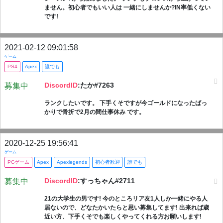
ません。初心者でもいい人は 一緒にしませんか?IN率低くない
です!
2021-02-12 09:01:58
ゲーム
PS4
Apex
誰でも
DiscordID
:たか#7263
募集中
ランクしたいです。 下手くそですが今ゴールドになったばっ
かりで骨折で2月の間仕事休み です。
2020-12-25 19:56:41
ゲーム
PCゲーム
Apex
Apexlegends
初心者歓迎
誰でも
DiscordID
:すっちゃん#2711
募集中
21の大学生の男です! 今のところリア友1人しか一緒にやる人
居ないので、どなたかいたらと思い募集してます! 出来れば歳
近い方、下手くそでも楽しくやってくれる方お願いします!