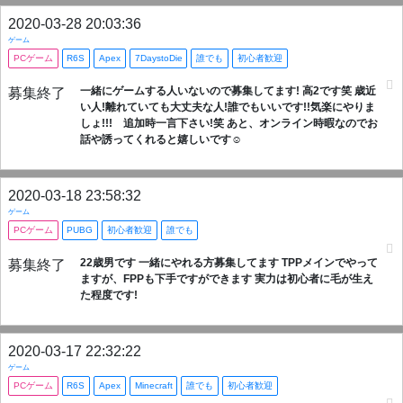
2020-03-28 20:03:36
ゲーム
PCゲーム
R6S
Apex
7DaystoDie
誰でも
初心者歓迎
一緒にゲームする人いないので募集してます! 高2です笑 歳近
募集終了
い人!離れていても大丈夫な人!誰でもいいです!!気楽にやりま
しょ!!! 追加時一言下さい!笑 あと、オンライン時暇なのでお
話や誘ってくれると嬉しいです☺
2020-03-18 23:58:32
ゲーム
PCゲーム
PUBG
初心者歓迎
誰でも
22歳男です 一緒にやれる方募集してます TPPメインでやって
募集終了
ますが、FPPも下手ですができます 実力は初心者に毛が生え
た程度です!
2020-03-17 22:32:22
ゲーム
PCゲーム
R6S
Apex
Minecraft
誰でも
初心者歓迎