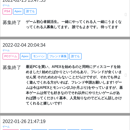
2022-02-15 13:47:53
ゲーム
PS4
Apex
誰でも
ゲーム初心者就活生。 一緒にやってくれる人 一緒にうまくな
募集終了
ってくれる人募集してます。 誰でもよきです。 待ってます
2022-02-04 20:04:34
ゲーム
PCゲーム
Apex
モンハン
フレンド募集
誰でも
最近PCを買い、APEXを始めるのと同時にディスコードを始
募集終了
めました! 始めたばかりというのもあり、フレンドが全くいま
せん笑 そのためわからないことだらけですが、それでも仲よ
く遊んでくれる方がいれば、フレンド申請お願いします! ゲー
ムは今はAPEXとモンハン(2,3か月ぶり)をやっていますが、基
本ゲームは何でも好きなのでそれ以外にやりたいゲームがあ
れば誘ってください! 基本、人見知りなのでどんどん話しかけ
てくれると嬉しいです!
2022-01-26 21:47:19
ゲーム