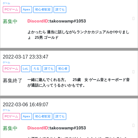
ゲーム
PCゲーム
Apex
初心者歓迎
誰でも
DiscordID
:takoswamp#1053
募集中
よかったら 適当に話しながらランクかカジュアルか!やりまし
ょ 25男 ゴールド
2022-03-17 23:33:47
ゲーム
PCゲーム
LoL
ろる
誰でも
初心者
一緒に遊んでくれる方。 25歳 女 ゲーム音とキーボード音
募集終了
が通話に入ってうるさいかもです。
2022-03-06 16:49:07
ゲーム
PCゲーム
Apex
初心者歓迎
誰でも
DiscordID
:takoswamp#1053
募集中