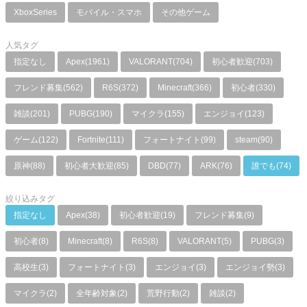
XboxSeries
モバイル・スマホ
その他ゲーム
人気タグ
指定なし
Apex(1961)
VALORANT(704)
初心者歓迎(703)
フレンド募集(562)
R6S(372)
Minecraft(366)
初心者(330)
雑談(201)
PUBG(190)
マイクラ(155)
エンジョイ(123)
ゲーム(122)
Fortnite(111)
フォートナイト(99)
steam(90)
原神(88)
初心者大歓迎(85)
DBD(77)
ARK(76)
誰でも(74)
絞り込みタグ
指定なし
Apex(38)
初心者歓迎(19)
フレンド募集(9)
初心者(8)
Minecraft(8)
R6S(8)
VALORANT(5)
PUBG(3)
高校生(3)
フォートナイト(3)
エンジョイ(3)
エンジョイ勢(3)
マイクラ(2)
全年齢対象(2)
荒野行動(2)
雑談(2)