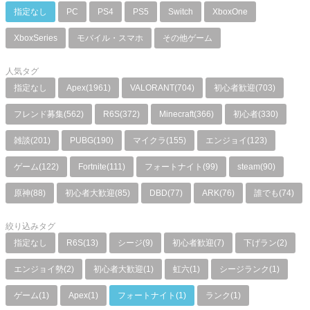
指定なし
PC
PS4
PS5
Switch
XboxOne
XboxSeries
モバイル・スマホ
その他ゲーム
人気タグ
指定なし
Apex(1961)
VALORANT(704)
初心者歓迎(703)
フレンド募集(562)
R6S(372)
Minecraft(366)
初心者(330)
雑談(201)
PUBG(190)
マイクラ(155)
エンジョイ(123)
ゲーム(122)
Fortnite(111)
フォートナイト(99)
steam(90)
原神(88)
初心者大歓迎(85)
DBD(77)
ARK(76)
誰でも(74)
絞り込みタグ
指定なし
R6S(13)
シージ(9)
初心者歓迎(7)
下げラン(2)
エンジョイ勢(2)
初心者大歓迎(1)
虹六(1)
シージランク(1)
ゲーム(1)
Apex(1)
フォートナイト(1)
ランク(1)