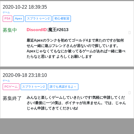
2020-10-22 18:39:35
ゲーム
PS4
Apex
スプラトゥーン2
初心者歓迎
DiscordID
:魔王#2613
募集中
最近Apexのランクを初めてゴールド4まで来たのですが如何
せん一緒に遊ぶフレンドさんが居ないので探しています。
Apexじゃなくてもなにか被ってるゲームがあれば一緒に遊べ
たらなと思います よろしくお願いします
2020-09-18 23:18:10
ゲーム
PCゲーム
スプラトゥーン2
誰でも承認するよ～
みんなと楽しくゲームしていきたいです!気軽に申請してくだ
募集終了
さい!最後に一つ!僕は、ボイチャが出来ません。では、じゃん
じゃん申請してきてくださいね!