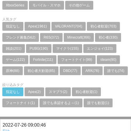
XboxSeries
モバイル・スマホ
その他ゲーム
人気タグ
指定なし
Apex(1961)
VALORANT(704)
初心者歓迎(703)
フレンド募集(562)
R6S(372)
Minecraft(366)
初心者(330)
雑談(201)
PUBG(190)
マイクラ(155)
エンジョイ(123)
ゲーム(122)
Fortnite(111)
フォートナイト(99)
steam(90)
原神(88)
初心者大歓迎(85)
DBD(77)
ARK(76)
誰でも(74)
絞り込みタグ
指定なし
Apex(2)
スマブラ(2)
初心者歓迎(1)
フォートナイト(1)
誰でも承認するよ～(1)
誰でも歓迎(1)
2022-07-26 09:00:46
ゲーム