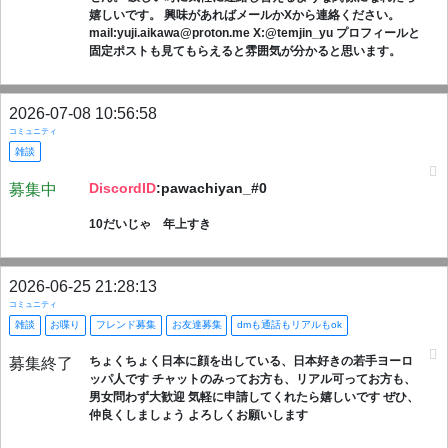
嬉しいです。 興味があればメールかXから連絡ください。
mail:yuji.aikawa@proton.me X:@temjin_yu プロフィールと
固定ポストも見てもらえると雰囲気が分かると思います。
2026-07-08 10:56:58
コミュニティ
雑談
DiscordID
:pawachiyan_#0
募集中
10だいじゃ 年上すき
2026-06-25 21:28:13
コミュニティ
雑談
お喋り
フレンド募集
お友達募集
dmも通話もリアルもok
ちょくちょく日本に顔を出している、日本好きの若手ヨーロ
募集終了
ッパ人です チャットのみってお方も、リアル可ってお方も、
男女問わず大歓迎 気軽に申請してくれたら嬉しいです ぜひ、
仲良くしましょう よろしくお願いします