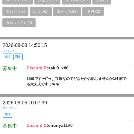
VALORANT(2)
夜更かし(2)
サムネ本人(2)
創作(2)
まったり(2)
出会い(2)
荒らしNG(2)
TRPG(2)
タロット占い(2)
2026-08-08 14:50:15
コミュニティ
雑談
固定
DiscordID
:sak.9_x#0
募集中
15歳です〜(՞っ ̫ _՞) 暇なのでどなたかお話しませんか🥲❓ 誰で
も大丈夫ですっo̴̶̷ ̫ o̴̶̷̥᷅
2026-08-06 10:07:39
コミュニティ
雑談
DiscordID
:enunya11#0
募集中