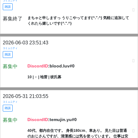
コミュニティ
雑談
まちゃと申しますっ うりこやってます{^.".^} 気軽に追加して
募集終了
くれたら嬉しいです{^.".^}
2026-06-03 23:51:43
コミュニティ
雑談
DiscordID
:blood.luv#0
募集中
10 | ︎︎♀ | 地雷 | 彼氏募
2026-05-31 21:03:55
コミュニティ
雑談
DiscordID
:temujin.yu#0
募集中
40代、都内在住です。 身長180cm、車あり。 見た目は普通
のおじさんですが、清潔感には気を使っています。 仕事は安