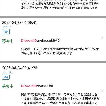
イケメンかと思った?残念!40代オジでしたwww 困ってる子や
寂しい子がいたら優しくかわいがってあげるから連絡してね
2026-04-27 01:09:41
コミュニティ
雑談
DiscordID
:neko.suki6#0
募集中
19のボーイッシュ女子です 暇なので話せる相手が欲しいです
通話は仲良くなってからでお願いします
2026-04-24 09:41:36
コミュニティ
雑談
DiscordID
:baru96#0
募集中
関西/31歳/地声が低い女 アラサーで仲良く出来る固定さん探
してます ※出会い・恋愛目的ではありません ・常識がある方
・ほぼ毎日話せる方 ・寝落ち出来る方 ・VC必須で出来る方