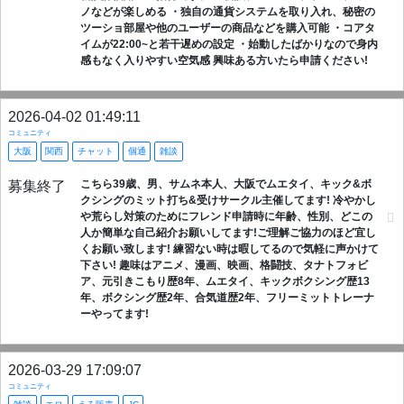
ノなどが楽しめる ・独自の通貨システムを取り入れ、秘密の
ツーショ部屋や他のユーザーの商品などを購入可能 ・コアタ
イムが22:00~と若干遅めの設定 ・始動したばかりなので身内
感もなく入りやすい空気感 興味ある方いたら申請ください!
2026-04-02 01:49:11
コミュニティ
大阪
関西
チャット
個通
雑談
こちら39歳、男、サムネ本人、大阪でムエタイ、キック&ボ
募集終了
クシングのミット打ち&受けサークル主催してます! 冷やかし
や荒らし対策のためにフレンド申請時に年齢、性別、どこの
人か簡単な自己紹介お願いしてます!ご理解ご協力のほど宜し
くお願い致します! 練習ない時は暇してるので気軽に声かけて
下さい! 趣味はアニメ、漫画、映画、格闘技、タナトフォビ
ア、元引きこもり歴8年、ムエタイ、キックボクシング歴13
年、ボクシング歴2年、合気道歴2年、フリーミットトレーナ
ーやってます!
2026-03-29 17:09:07
コミュニティ