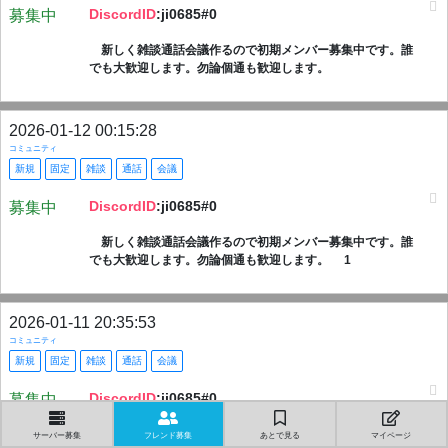
DiscordID
:ji0685#0
募集中
新しく雑談通話会議作るので初期メンバー募集中です。誰
でも大歓迎します。勿論個通も歓迎します。
2026-01-12 00:15:28
コミュニティ
新規
固定
雑談
通話
会議
DiscordID
:ji0685#0
募集中
新しく雑談通話会議作るので初期メンバー募集中です。誰
でも大歓迎します。勿論個通も歓迎します。 1
2026-01-11 20:35:53
コミュニティ
新規
固定
雑談
通話
会議
DiscordID
:ji0685#0
募集中
新しく雑談通話会議作るので初期メンバー募集中です。誰
サーバー募集
フレンド募集
あとで見る
マイページ