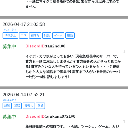
・一緒にマイクラ統合版(PCのみ)出来る方 それ以外は求めて
ません
2026-04-17 21:03:58
コミュニティ
18歳以上
エロ
寝落ち
雑談
ゲーム
猥談
DiscordID
:tan2nd.#0
募集中
イケボ・カワボがとっても多い! 現在急成長中のサーバーで、
貴方も一緒にお話ししませんか? 貴方好みの人がきっと見つか
る! 貴方みたいな人を待っているひともいるかも・・・? 寝落
ちから大人な通話まで募集中! 深夜まで人がいる最高のサーバ
ー!ぜひ一緒に話しましょう!
2026-04-14 07:52:21
コミュニティ
雑談
通話
寝落ち
個通
DiscordID
:arukana0721#0
募集中
新設評価鯖への招待です。 ・会議、ツーショ、ゲーム、カジ