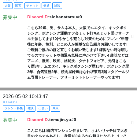
大阪
関西
チャット
個通
雑談
DiscordID
:siobanatarou#0
募集中
こちら39歳、男、サムネ本人、大阪でムエタイ、キックボク
シング、ボクシング運動オフ会ミット打ち&ミット受けサーク
ル主催してます! 冷やかしや荒らし対策のためにフレンド申請
後に年齢、性別、どこの人か簡単な自己紹介お願いしてます!
ご理解ご協力のほど宜しくお願い致します! 練習ない時は暇し
てるのでチャットや個通も気軽に声かけて下さい! 趣味などは
アニメ、漫画、映画、格闘技、タナトフォビア、元引きこも
り歴8年、ムエタイ、キックボクシング歴13年、ボクシング歴
2年、合気道歴2年、焼肉屋鈴輝はなれ堺東店3階マタドールジ
ム専属トレーナー、フリーミットトレーナーやってます!
2026-05-02 10:43:47
コミュニティ
フレンド募集
雑談
出会い
東京
DiscordID
:temujin.yu#0
募集中
こんにちは!都内マンション住まいで、ちょいリッチ目で大き
目のクルマもあるし、身長180あるから頼りになるよ! えっ?