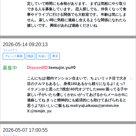
定していて時間にも余裕があります。 まずは気軽にやり取り
できる人を募集しています。 恋人探しでも、仲良くなって食
事やドライブに行ける関係でも大歓迎です。 年齢は気にしま
せん。 寂しい時に気軽に連絡し合えるような関係になれたら
嬉しいです。 興味があれば連絡くださいね
2026-05-14 09:20:13
コミュニティ
フレンド募集
雑談
出会い
東京
DiscordID
:temujin.yu#0
募集中
こんにちは!都内マンション住まいで、ちょいリッチ目で大き
目のクルマもあるし、身長180あるから頼りになるよ! えっ?
イケメンかと思った?残念!40代オジでしたwww 困ってる子や
寂しい子がいたら優しくかわいがってあげるからメールかXに
連絡してね きっと精神的にも経済的にも助けてあげられると
思うよ?おいしいご飯もね mail:yuji.aikawa@proton.me
X:@temjin_yu
2026-05-07 17:00:55
コミュニティ