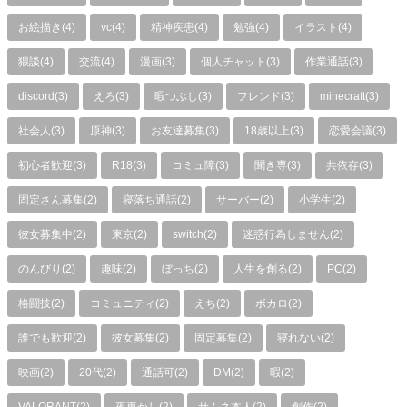
お絵描き(4)
vc(4)
精神疾患(4)
勉強(4)
イラスト(4)
猥談(4)
交流(4)
漫画(3)
個人チャット(3)
作業通話(3)
discord(3)
えろ(3)
暇つぶし(3)
フレンド(3)
minecraft(3)
社会人(3)
原神(3)
お友達募集(3)
18歳以上(3)
恋愛会議(3)
初心者歓迎(3)
R18(3)
コミュ障(3)
聞き専(3)
共依存(3)
固定さん募集(2)
寝落ち通話(2)
サーバー(2)
小学生(2)
彼女募集中(2)
東京(2)
switch(2)
迷惑行為しません(2)
のんびり(2)
趣味(2)
ぼっち(2)
人生を創る(2)
PC(2)
格闘技(2)
コミュニティ(2)
えち(2)
ボカロ(2)
誰でも歓迎(2)
彼女募集(2)
固定募集(2)
寝れない(2)
映画(2)
20代(2)
通話可(2)
DM(2)
暇(2)