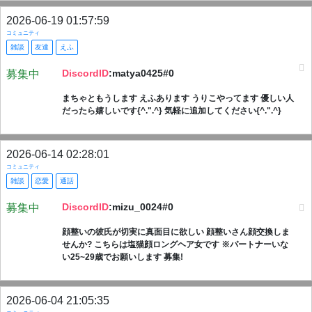
2026-06-19 01:57:59
コミュニティ
雑談
友達
えふ
DiscordID
:matya0425#0
募集中
まちゃともうします えふあります うりこやってます 優しい人
だったら嬉しいです{^.".^} 気軽に追加してください{^.".^}
2026-06-14 02:28:01
コミュニティ
雑談
恋愛
通話
DiscordID
:mizu_0024#0
募集中
顔整いの彼氏が切実に真面目に欲しい 顔整いさん顔交換しま
せんか? こちらは塩猫顔ロングヘア女です ※パートナーいな
い25~29歳でお願いします 募集!
2026-06-04 21:05:35