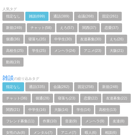
人気タグ
指定なし
雑談(699)
通話(389)
会議(268)
固定(261)
新規(249)
チャット(58)
えろ(57)
関西(37)
恋愛(37)
個通(36)
寝落ち(35)
中学生(30)
友達募集(30)
えち(26)
高校生(25)
学生(25)
メンヘラ(24)
アニメ(23)
大阪(21)
動画(19)
雑談
の絞り込みタグ
指定なし
通話(335)
会議(262)
固定(258)
新規(248)
チャット(36)
個通(28)
寝落ち(23)
恋愛(22)
友達募集(22)
関西(21)
中学生(16)
大阪(14)
学生(14)
高校生(13)
フレンド募集(11)
作業(10)
音楽(9)
メンヘラ(9)
友達(8)
女性のみ(8)
メンタル(7)
アニメ(7)
暇人(6)
相談(6)