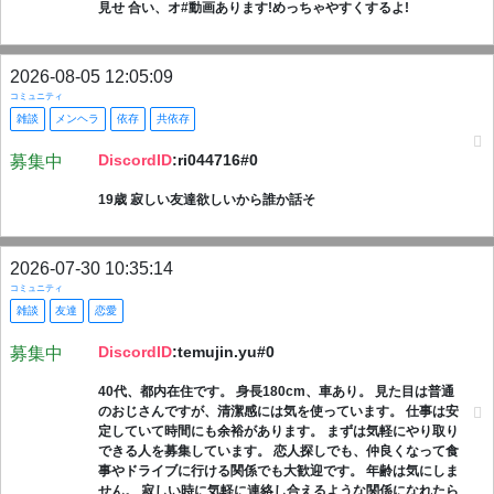
見せ 合い、オ#動画あります!めっちゃやすくするよ!
2026-08-05 12:05:09
コミュニティ
雑談
メンヘラ
依存
共依存
DiscordID
:ri044716#0
募集中
19歳 寂しい友達欲しいから誰か話そ
2026-07-30 10:35:14
コミュニティ
雑談
友達
恋愛
DiscordID
:temujin.yu#0
募集中
40代、都内在住です。 身長180cm、車あり。 見た目は普通
のおじさんですが、清潔感には気を使っています。 仕事は安
定していて時間にも余裕があります。 まずは気軽にやり取り
できる人を募集しています。 恋人探しでも、仲良くなって食
事やドライブに行ける関係でも大歓迎です。 年齢は気にしま
せん。 寂しい時に気軽に連絡し合えるような関係になれたら