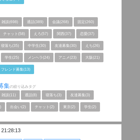
雑談(698)
通話(389)
会議(268)
固定(260)
チャット(58)
えろ(57)
関西(37)
恋愛(37)
寝落ち(35)
中学生(30)
友達募集(30)
えち(26)
学生(25)
メンヘラ(24)
アニメ(23)
大阪(21)
フレンド募集(13)
募集
の絞り込みタグ
雑談(11)
通話(8)
寝落ち(3)
友達募集(3)
)
出会い(2)
チャット(2)
東京(2)
学生(2)
 21:28:13