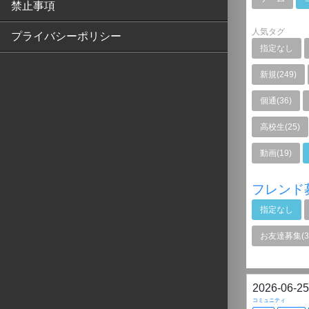
禁止事項
人気タグ
プライバシーポリシー
指定なし
新規(249)
個通(36)
高校生(25)
動画(19)
フレンド
指定なし
お友達募集(3
2026-06-25
コミュニティ