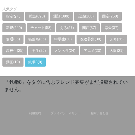
人気タグ
指定なし
雑談(698)
通話(389)
会議(268)
固定(260)
新規(249)
チャット(58)
えろ(57)
関西(37)
恋愛(37)
個通(36)
寝落ち(35)
中学生(30)
友達募集(30)
えち(26)
高校生(25)
学生(25)
メンヘラ(24)
アニメ(23)
大阪(21)
動画(19)
鉄拳8(0)
「鉄拳8」をタグに含むフレンド募集がまだ投稿されてい
ません。
利用規約
プライバシーポリシー
お問い合わせ