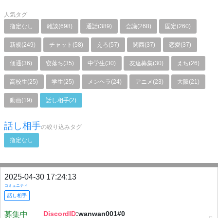
人気タグ
指定なし
雑談(698)
通話(389)
会議(268)
固定(260)
新規(249)
チャット(58)
えろ(57)
関西(37)
恋愛(37)
個通(36)
寝落ち(35)
中学生(30)
友達募集(30)
えち(26)
高校生(25)
学生(25)
メンヘラ(24)
アニメ(23)
大阪(21)
動画(19)
話し相手(2)
話し相手
の絞り込みタグ
指定なし
2025-04-30 17:24:13
コミュニティ
話し相手
DiscordID
:wanwan001#0
募集中