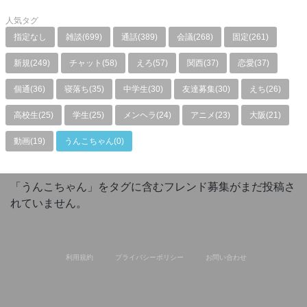
人気タグ
指定なし
雑談(699)
通話(389)
会議(268)
固定(261)
新規(249)
チャット(58)
えろ(57)
関西(37)
恋愛(37)
個通(36)
寝落ち(35)
中学生(30)
友達募集(30)
えち(26)
高校生(25)
学生(25)
メンヘラ(24)
アニメ(23)
大阪(21)
動画(19)
うんこちゃん(0)
「うんこちゃん」をタグに含むフレンド募集がまだ投稿さ
れていません。
利用規約
プライバシーポリシー
お問い合わせ