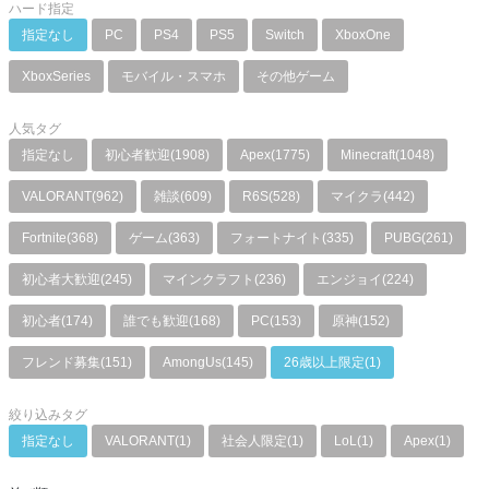
ハード指定
指定なし
PC
PS4
PS5
Switch
XboxOne
XboxSeries
モバイル・スマホ
その他ゲーム
人気タグ
指定なし
初心者歓迎(1908)
Apex(1775)
Minecraft(1048)
VALORANT(962)
雑談(609)
R6S(528)
マイクラ(442)
Fortnite(368)
ゲーム(363)
フォートナイト(335)
PUBG(261)
初心者大歓迎(245)
マインクラフト(236)
エンジョイ(224)
初心者(174)
誰でも歓迎(168)
PC(153)
原神(152)
フレンド募集(151)
AmongUs(145)
26歳以上限定(1)
絞り込みタグ
指定なし
VALORANT(1)
社会人限定(1)
LoL(1)
Apex(1)