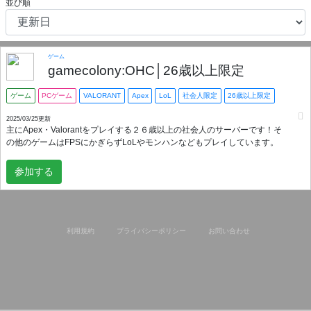
並び順
ゲーム
gamecolony:OHC│26歳以上限定
ゲーム
PCゲーム
VALORANT
Apex
LoL
社会人限定
26歳以上限定
2025/03/25更新
主にApex・Valorantをプレイする２６歳以上の社会人のサーバーです！そ
の他のゲームはFPSにかぎらずLoLやモンハンなどもプレイしています。
参加する
利用規約
プライバシーポリシー
お問い合わせ