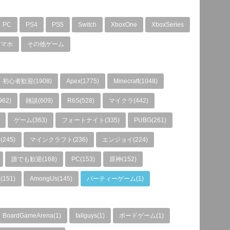
PC
PS4
PS5
Switch
XboxOne
XboxSeries
スマホ
その他ゲーム
初心者歓迎(1908)
Apex(1775)
Minecraft(1048)
962)
雑談(609)
R6S(528)
マイクラ(442)
ゲーム(363)
フォートナイト(335)
PUBG(261)
245)
マインクラフト(236)
エンジョイ(224)
誰でも歓迎(168)
PC(153)
原神(152)
151)
AmongUs(145)
パーティーゲーム(1)
BoardGameArena(1)
fallguys(1)
ボードゲーム(1)