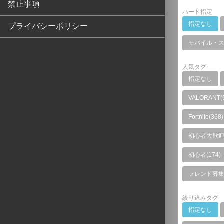
禁止事項
ハード指定
指定なし
プライバシーポリシー
モバイル・
人気タグ
指定なし
VALORANT(
Fortnite(368)
初心者大歓迎(
初心者(174)
フレンド募集(
絞り込みタグ
指定なし