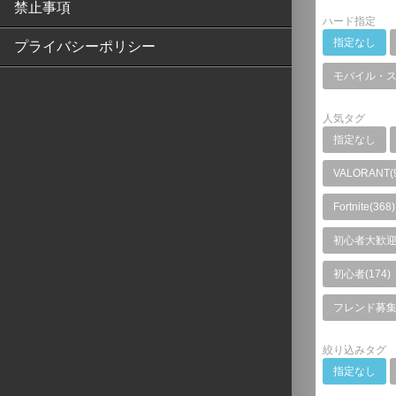
禁止事項
ハード指定
指定なし
プライバシーポリシー
モバイル・
人気タグ
指定なし
VALORANT(
Fortnite(368)
初心者大歓迎(
初心者(174)
フレンド募集(
絞り込みタグ
指定なし