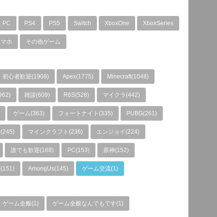
PC
PS4
PS5
Switch
XboxOne
XboxSeries
スマホ
その他ゲーム
初心者歓迎(1908)
Apex(1775)
Minecraft(1048)
962)
雑談(609)
R6S(528)
マイクラ(442)
ゲーム(363)
フォートナイト(335)
PUBG(261)
245)
マインクラフト(236)
エンジョイ(224)
誰でも歓迎(168)
PC(153)
原神(152)
151)
AmongUs(145)
ゲーム交流(1)
ゲーム全般(1)
ゲーム全般なんでもです(1)