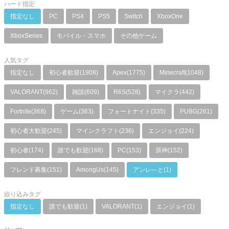
ハード指定
指定なし
PC
PS4
PS5
Switch
XboxOne
XboxSeries
モバイル・スマホ
その他ゲーム
人気タグ
指定なし
初心者歓迎(1908)
Apex(1775)
Minecraft(1048)
VALORANT(962)
雑談(609)
R6S(528)
マイクラ(442)
Fortnite(368)
ゲーム(363)
フォートナイト(335)
PUBG(261)
初心者大歓迎(245)
マインクラフト(236)
エンジョイ(224)
初心者(174)
誰でも歓迎(168)
PC(153)
原神(152)
フレンド募集(151)
AmongUs(145)
アンレ―と(1)
絞り込みタグ
指定なし
誰でも歓迎(1)
VALORANT(1)
エンジョイ(1)