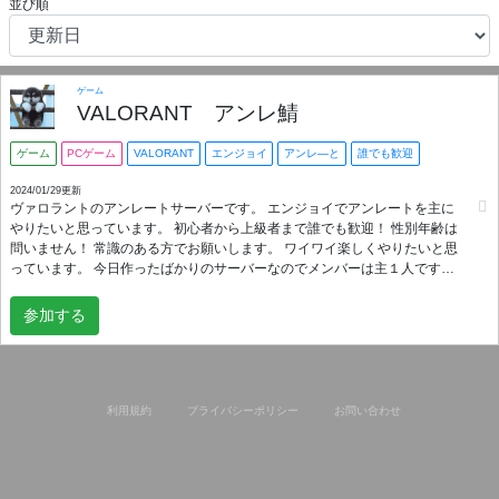
並び順
ゲーム
VALORANT アンレ鯖
ゲーム
PCゲーム
VALORANT
エンジョイ
アンレ―と
誰でも歓迎
2024/01/29更新
ヴァロラントのアンレートサーバーです。 エンジョイでアンレートを主に
やりたいと思っています。 初心者から上級者まで誰でも歓迎！ 性別年齢は
問いません！ 常識のある方でお願いします。 ワイワイ楽しくやりたいと思
っています。 今日作ったばかりのサーバーなのでメンバーは主１人です笑
笑 自分に合わないと思った方は無断退出全然OKです。 ぜひ気軽に参加し
てください！
参加する
利用規約
プライバシーポリシー
お問い合わせ