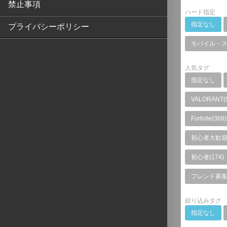
禁止事項
ハード指定
指定なし
プライバシーポリシー
モバイル・
人気タグ
指定なし
VALORANT(
Fortnite(368)
初心者大歓迎(
初心者(174)
フレンド募集(
絞り込みタグ
指定なし