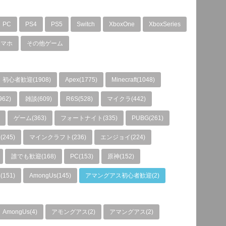
PC
PS4
PS5
Switch
XboxOne
XboxSeries
スマホ
その他ゲーム
初心者歓迎(1908)
Apex(1775)
Minecraft(1048)
962)
雑談(609)
R6S(528)
マイクラ(442)
ゲーム(363)
フォートナイト(335)
PUBG(261)
245)
マインクラフト(236)
エンジョイ(224)
誰でも歓迎(168)
PC(153)
原神(152)
151)
AmongUs(145)
アマングアスㅤ初心者歓迎(2)
AmongUs(4)
アモングアス(2)
アマングアス(2)