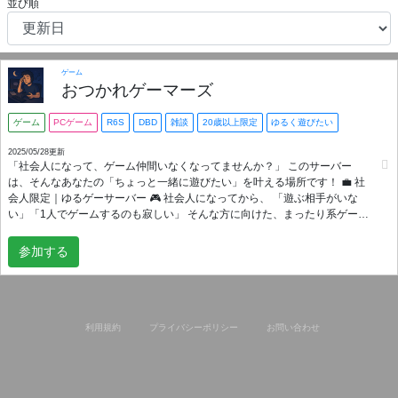
並び順
ゲーム
おつかれゲーマーズ
ゲーム
PCゲーム
R6S
DBD
雑談
20歳以上限定
ゆるく遊びたい
2025/05/28更新
「社会人になって、ゲーム仲間いなくなってませんか？」 このサーバー
は、そんなあなたの「ちょっと一緒に遊びたい」を叶える場所です！ 💼 社
会人限定｜ゆるゲーサーバー 🎮 社会人になってから、 「遊ぶ相手がいな
い」「1人でゲームするのも寂しい」 そんな方に向けた、まったり系ゲーム
サーバーです！ 🎯募集ゲーム一覧（とりあえず以下のゲームで募集しま
す！） Rainbow Six Siege Dead by Daylight FINAL FANTASY XIV 追加ゲ
参加する
ーム部屋‼️ ボードゲーム系 （Dominionやウイングスパン等） Rocket
League 🌟 このサーバーの特徴 🎂 20歳以上＆社会人限定！ ⏰ IN・OUT自
由！生活優先OK 🎧 VC任意！聞き専もOK 🧊 まったり・エンジョイ勢向
け！ 🧑‍💻 主もたま〜にしか来ません（空から見守ってる） 🛡️ 最低限のマナ
ーだけ守ればOK！ 🎉 一緒にサーバーを盛り上げてくれる人も募集中！ –
利用規約
プライバシーポリシー
お問い合わせ
雑談ふってくれたり、軽く仕切ってくれる人…神です🙏 💬「友達いないけ
ど誰かと話したい」 💬「ソロもいいけど、たまには誰かとゲームしたい」
💬「ちょっとおしゃべりする相手が欲しい」 そんな人にちょうどいい、
**"気が向いたときにちょっと顔を出せる場所"**です！ 🌱立ち上げたばかり