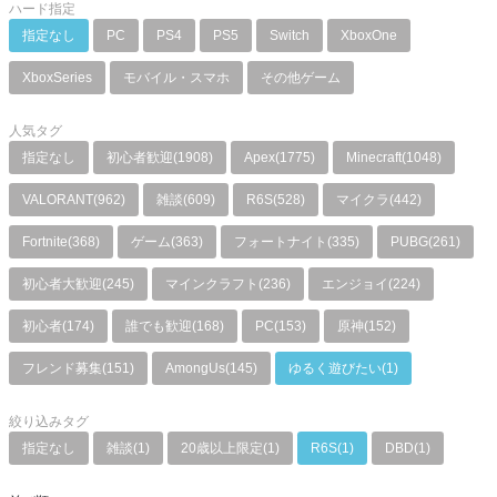
ハード指定
指定なし
PC
PS4
PS5
Switch
XboxOne
XboxSeries
モバイル・スマホ
その他ゲーム
人気タグ
指定なし
初心者歓迎(1908)
Apex(1775)
Minecraft(1048)
VALORANT(962)
雑談(609)
R6S(528)
マイクラ(442)
Fortnite(368)
ゲーム(363)
フォートナイト(335)
PUBG(261)
初心者大歓迎(245)
マインクラフト(236)
エンジョイ(224)
初心者(174)
誰でも歓迎(168)
PC(153)
原神(152)
フレンド募集(151)
AmongUs(145)
ゆるく遊びたい(1)
絞り込みタグ
指定なし
雑談(1)
20歳以上限定(1)
R6S(1)
DBD(1)