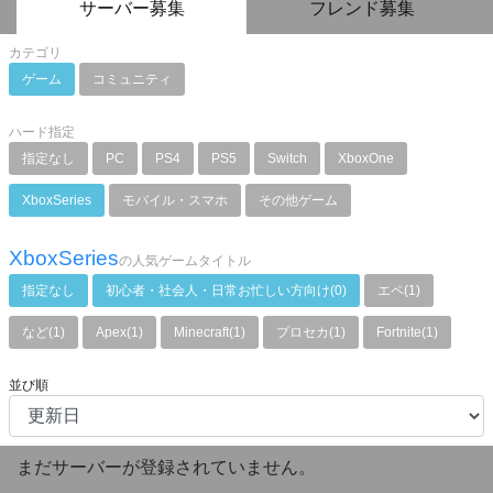
サーバー募集
フレンド募集
カテゴリ
ゲーム
コミュニティ
ハード指定
指定なし
PC
PS4
PS5
Switch
XboxOne
XboxSeries
モバイル・スマホ
その他ゲーム
XboxSeries
の人気ゲームタイトル
指定なし
初心者・社会人・日常お忙しい方向け(0)
エペ(1)
など(1)
Apex(1)
Minecraft(1)
プロセカ(1)
Fortnite(1)
並び順
まだサーバーが登録されていません。