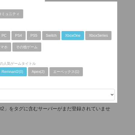
コミュニティ
PC
PS4
PS5
Switch
XboxOne
XboxSeries
スマホ
その他ゲーム
の人気ゲームタイトル
Remnant2(0)
Apex(2)
エーペックス(1)
ant2」をタグに含むサーバーがまだ登録されていませ