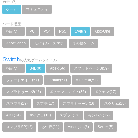
カテゴリ
ゲーム
コミュニティ
ハード指定
指定なし
PC
PS4
PS5
Switch
XboxOne
XboxSeries
モバイル・スマホ
その他ゲーム
Switch
の人気ゲームタイトル
指定なし
B4B(0)
Apex(66)
スプラトゥーン3(59)
フォートナイト(57)
Fortnite(57)
Minecraft(51)
スプラトゥーン2(43)
ポケモンユナイト(32)
ポケモン(27)
スマブラ(18)
スプラ(17)
スプラトゥーン(16)
スクリム(15)
ARK(14)
マイクラ(13)
スプラ3(13)
モンハン(12)
スマブラSP(12)
あつ森(11)
AmongUs(6)
Switch(5)