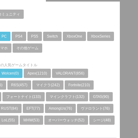
コミュニティ
PC
PS4
PS5
Switch
XboxOne
XboxSeries
スマホ
その他ゲーム
ム
の人気ゲームタイトル
Wolcen(0)
Apex(1210)
VALORANT(856)
6)
R6S(457)
マイクラ(242)
Fortnite(210)
フォートナイト(133)
マインクラフト(132)
GTA5(90)
RUST(84)
EFT(77)
AmongUs(76)
ヴァロラント(76)
LoL(55)
MHW(53)
オーバーウォッチ(52)
シージ(48)