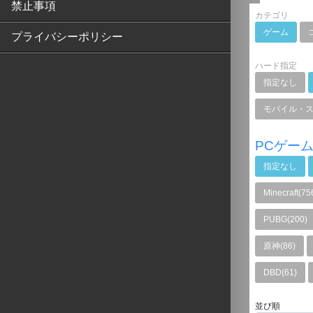
禁止事項
カテゴリ
ゲーム
プライバシーポリシー
ハード指定
指定なし
モバイル・
PCゲー
指定なし
Minecraft(75
PUBG(200)
原神(86)
DBD(61)
並び順