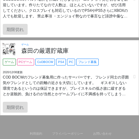
迎しています。作りたてなので人数は、ほとんどいないですが、ぜひ活用
してください。クロスプレイも対応しているのでPS4やPS5さらにXBOXの
人でも歓迎します。 禁止事項 ・エンジョイ勢なので暴言など誹謗中傷な事
などは、やめてください。 ・死体撃ちなど相手を煽る事もおやめください
さい。 ・相手に不快な思いなどする発言をおやめください。 ・初めての方
期限切れ
にはできる限り敬語でお願いします 以上の事を守れる方ぜひ歓迎していま
す。よろしくお願いします
ゲーム
森田の厳選貯蔵庫
ゲーム
PCゲーム
CoDBOCW
PS4
PC
フレンド募集
2020/12/06更新
COD BOCWのフレンド募集用に作ったサーバーです。 フレンド同士の雰囲
気やフレンドとしての距離の近さを大切にしています。 ギスギスしない
環境であるというのは保証できますが、プレイスキルの低さ故に緩すぎる
とか楽観的、負けるのが当然とかゲームプレイに不満感を持ってしまうこ
とは大いにあると思います。 募集要項 プレイに自信がない人。 戦績やプレ
イスキル等々で上からものを言う浅はかではない人。 コミュニティーを大
期限切れ
切にできる人。 現在2020/12/06 PC1名 PS4名のためクロスプレイサーバ
ーでゲームをプレイしています
利用規約
プライバシーポリシー
お問い合わせ