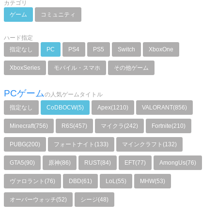
カテゴリ
ゲーム
コミュニティ
ハード指定
指定なし
PC
PS4
PS5
Switch
XboxOne
XboxSeries
モバイル・スマホ
その他ゲーム
PCゲーム
の人気ゲームタイトル
指定なし
CoDBOCW(5)
Apex(1210)
VALORANT(856)
Minecraft(756)
R6S(457)
マイクラ(242)
Fortnite(210)
PUBG(200)
フォートナイト(133)
マインクラフト(132)
GTA5(90)
原神(86)
RUST(84)
EFT(77)
AmongUs(76)
ヴァロラント(76)
DBD(61)
LoL(55)
MHW(53)
オーバーウォッチ(52)
シージ(48)