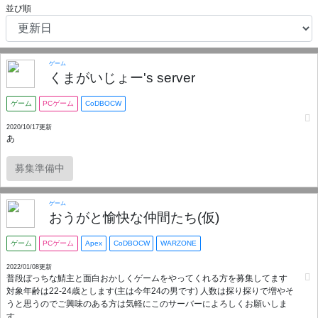
並び順
ゲーム
くまがいじょー's server
ゲーム
PCゲーム
CoDBOCW
2020/10/17更新
あ
募集準備中
ゲーム
おうがと愉快な仲間たち(仮)
ゲーム
PCゲーム
Apex
CoDBOCW
WARZONE
2022/01/08更新
普段ぼっちな鯖主と面白おかしくゲームをやってくれる方を募集してます
対象年齢は22-24歳とします(主は今年24の男です) 人数は探り探りで増やそ
うと思うのでご興味のある方は気軽にこのサーバーによろしくお願いしま
す