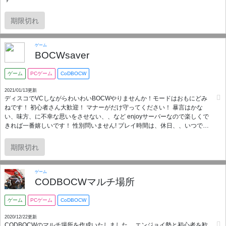
期限切れ
ゲーム
BOCWsaver
ゲーム
PCゲーム
CoDBOCW
2021/01/13更新
ディスコでVCしながらわいわいBOCWやりませんか！モードはおもにどみ
ねです！ 初心者さん大歓迎！ マナーがだけ守ってください！ 暴言はかな
い、味方、に不幸な思いをさせない、、など enjoyサーバーなので楽しくで
きれば一番嬉しいです！ 性別問いません! プレイ時間は、休日、、いつで
も！ 平日17時くらいからやってます！ 皆さんよかったら一緒にやりまし
ょう！ サーバーで待ってます！
期限切れ
ゲーム
CODBOCWマルチ場所
ゲーム
PCゲーム
CoDBOCW
2020/12/22更新
CODBOCWのマルチ場所を作成いたしました。 エンジョイ勢と初心者を歓